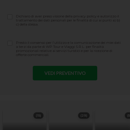
Dichiaro di aver preso visione della privacy policy e autorizzo il
trattamento dei dati personali per le finalità di cui ai punti a) b)
c) della stessa.
Presto il consenso per l’utilizzo e la comunicazione dei miei dati
a terzi da parte di WP Tour e Viaggi S.R.L. per finalità
promozionali relative ai servizi turistici e per la ricezione di
offerte commerciali.
(15)
(29)
(