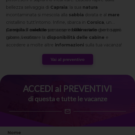
bellezza selvaggia di
Capraia
: la sua
natura
incontaminata si mescola alla
sabbia
dorata e al
mare
cristallino tutt’intorno. Infine, sbarca in
Corsica
, un
paradiso di
Compila il modulo
calette
scoscese e
per scoprire
baie
l’itinerario
isolate che ti saprà
giorno per
rubare il cuore.
giorno, verificare la
disponibilità delle cabine
e
accedere a molte altre
informazioni
sulla tua vacanza!
Vai al preventivo
ACCEDI ai PREVENTIVI
di questa e tutte le vacanze
Nome