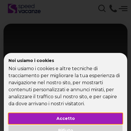
Noi usiamo i cookies
Noi usiamo i cookies e altre tecniche di
tracciamento per migliorare la tua esperienza di
navigazione nel nostro sito, per mostrarti
Isola d'Elba
contenuti personalizzati e annunci mirati, per
Elba, Capraia e Corsica in vela
analizzare il traffico sul nostro sito, e per capire
da dove arrivano i nostri visitatori.
Una settimana in barca tra mare e isole
Accetto
Rifiuto