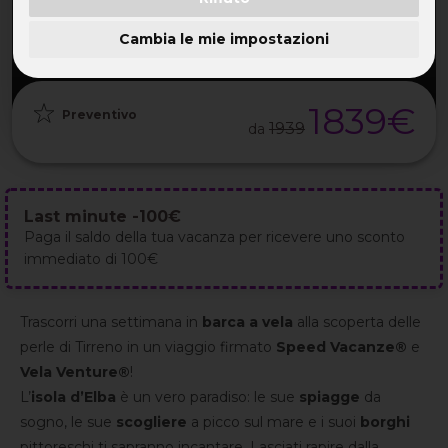
PARTENZA
DURATA
ETÀ
GRUPPO
15 Ago
8GG / 7NT
35-52 ANNI
da 8
2026
Cambia le mie impostazioni
1839€
Preventivo
1939
da
Last minute -100€
Paga il saldo della tua vacanza per ricevere uno sconto
immediato di 100€
Trascorri una settimana in
barca a vela
alla scoperta delle
perle di Tirreno in un viaggio firmato
Speed Vacanze®
e
Vela Venture®
!
L’
isola d’Elba
è un vero paradiso: le sue
spiagge
da
sogno, le sue
scogliere
a picco sul mare e i suoi
borghi
pittoreschi ti sapranno incantare. Lasciati rapire dalla