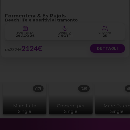
Formentera & Es Pujols
Beach life e aperitivi al tramonto
PARTENZA
DURATA
GRUPPO
29 AGO 26
7 NOTTI
25
2124€
DETTAGLI
2324€
DA
(17)
(29)
(
Mare Italia
Crociere per
Mare Ester
Single
Single
Single