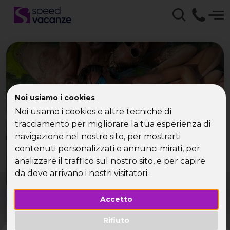
Noi usiamo i cookies
Che tipo di vacanza
Noi usiamo i cookies e altre tecniche di
cerchi?
tracciamento per migliorare la tua esperienza di
navigazione nel nostro sito, per mostrarti
contenuti personalizzati e annunci mirati, per
Scegli la tua destinazione tra le diverse proposte
di Speed Vacanze®
analizzare il traffico sul nostro sito, e per capire
da dove arrivano i nostri visitatori.
Dove?
Quando?
Tutto l'anno
Accetto
Rifiuto