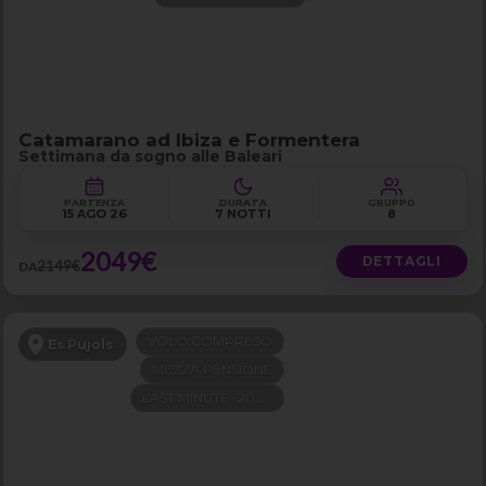
Catamarano ad Ibiza e Formentera
Settimana da sogno alle Baleari
PARTENZA
DURATA
GRUPPO
15 AGO 26
7 NOTTI
8
2049€
DETTAGLI
2149€
DA
VOLO COMPRESO
Es Pujols
MEZZA PENSIONE
LAST MINUTE -200€