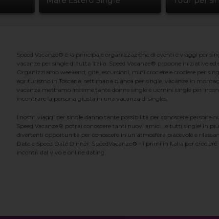
Mare Estero Single
Tour per si
Speed Vacanze® è la principale organizzazione di eventi e viaggi per singl
vacanze per single di tutta Italia. Speed Vacanze® propone iniziative ed ev
Organizziamo weekend, gite, escursioni, mini crociere e crociere per singl
agriturismo in Toscana, settimana bianca per single, vacanze in montag
vacanza mettiamo insieme tante donne single e uomini single per incontrar
incontrare la persona giusta in una vacanza di singles.
I nostri viaggi per single danno tante possibilità per conoscere persone 
Speed Vacanze® potrai conoscere tanti nuovi amici...e tutti single! In più
divertenti opportunità per conoscere in un'atmosfera piacevole e rilassan
Date e Speed Date Dinner. SpeedVacanze® - i primi in Italia per crociere p
incontri dal vivo e online dating.