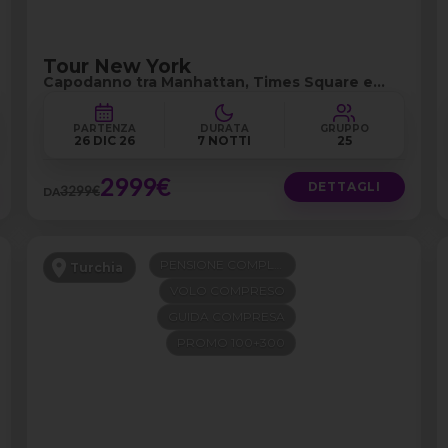
Tour New York
Capodanno tra Manhattan, Times Square e
Central Park
PARTENZA
DURATA
GRUPPO
26 DIC 26
7 NOTTI
25
2999€
DETTAGLI
3299€
DA
PENSIONE COMPLETA
Turchia
VOLO COMPRESO
GUIDA COMPRESA
PROMO 100+300