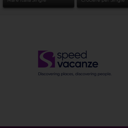
Mare Italia Single
Crociere per Single