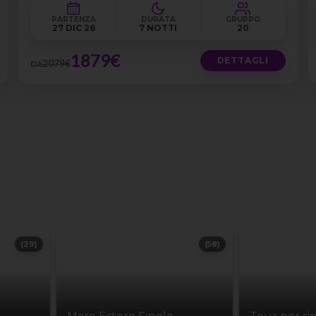
PARTENZA
DURATA
GRUPPO
27 DIC 26
7 NOTTI
20
1879€
DETTAGLI
2079€
DA
(29)
(58)