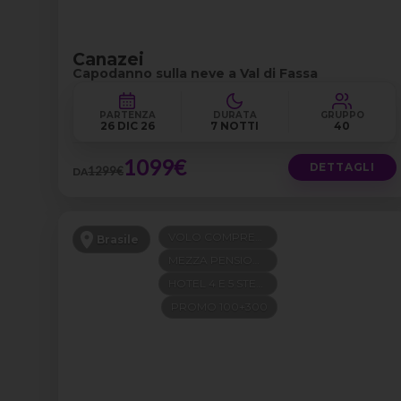
Canazei
Capodanno sulla neve a Val di Fassa
PARTENZA
DURATA
GRUPPO
26 DIC 26
7 NOTTI
40
1099€
DETTAGLI
1299€
DA
VOLO COMPRESO
Brasile
MEZZA PENSIONE
HOTEL 4 E 5 STELLE
PROMO 100+300