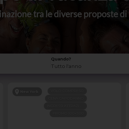
stinazione tra le diverse proposte 
Quando?
Tutto l'anno
VOLO COMPRESO
New York
CENA CAPODANNO
INGRESSI ATTRAZIONI
PROMO 100+300