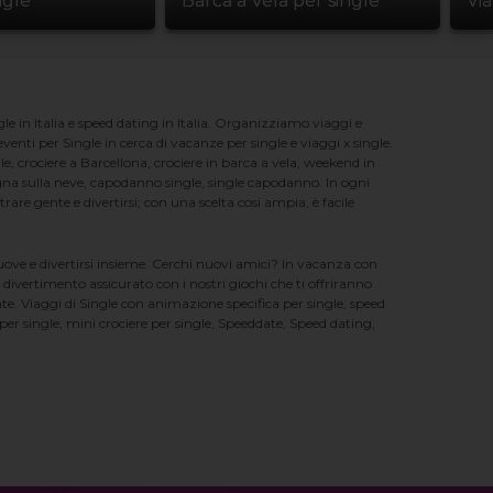
ngle
Barca a Vela per single
Vi
e in Italia e speed dating in Italia. Organizziamo viaggi e
enti per Single in cerca di vacanze per single e viaggi x single.
e, crociere a Barcellona, crociere in barca a vela, weekend in
na sulla neve, capodanno single, single capodanno. In ogni
e gente e divertirsi; con una scelta cosi ampia, è facile
nuove e divertirsi insieme. Cerchi nuovi amici? In vacanza con
 divertimento assicurato con i nostri giochi che ti offriranno
te. Viaggi di Single con animazione specifica per single, speed
er single, mini crociere per single, Speeddate, Speed dating,