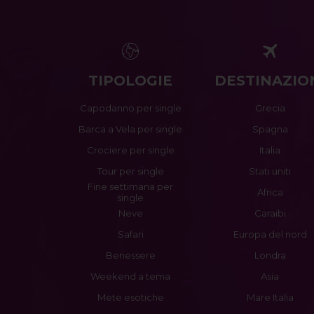
TIPOLOGIE
DESTINAZIO
Capodanno per single
Grecia
Barca a Vela per single
Spagna
Crociere per single
Italia
Tour per single
Stati uniti
Fine settimana per
Africa
single
Neve
Caraibi
Safari
Europa del nord
Benessere
Londra
Weekend a tema
Asia
Mete esotiche
Mare Italia