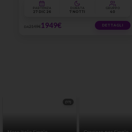
PARTENZA
DURATA
GRUPPO
27 DIC 26
7 NOTTI
40
1949€
DETTAGLI
2149€
DA
(17)