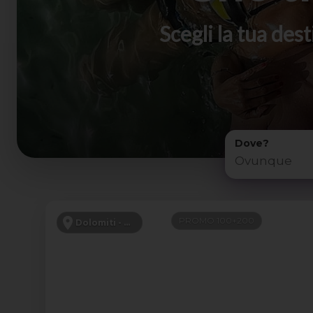
Scegli la tua de
Dove?
PROMO 100+200
Dolomiti - Canazei