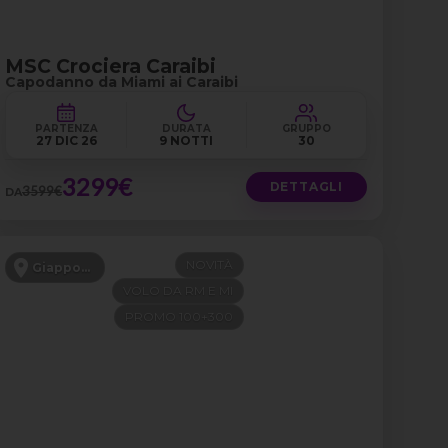
MSC Crociera Caraibi
Capodanno da Miami ai Caraibi
PARTENZA
DURATA
GRUPPO
27 DIC 26
9 NOTTI
30
3299€
DETTAGLI
3599€
DA
NOVITÀ
Giappone
VOLO DA RM E MI
PROMO 100+300