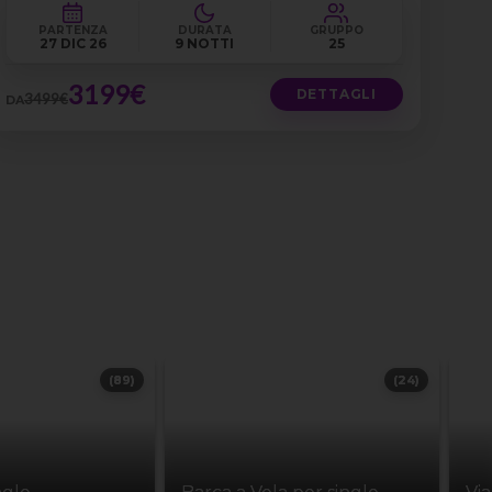
PARTENZA
DURATA
GRUPPO
27 DIC 26
9 NOTTI
25
3199€
DETTAGLI
3499€
DA
(89)
(24)