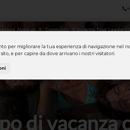
+
nazioni
Diventa Tour Leader
Co
About us
Community
nto per migliorare la tua esperienza di navigazione nel no
sito, e per capire da dove arrivano i nostri visitatori.
oni
po di vacanza 