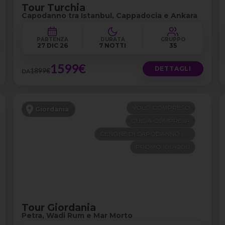
Tour Turchia
Capodanno tra Istanbul, Cappadocia e Ankara
PARTENZA
DURATA
GRUPPO
27 DIC 26
7 NOTTI
35
1599€
DETTAGLI
1899€
DA
VOLO COMPRESO
Giordania
GUIDA COMPRESA
CENONE DI CAPODANNO INCLUSO
PROMO 100+200
Tour Giordania
Petra, Wadi Rum e Mar Morto