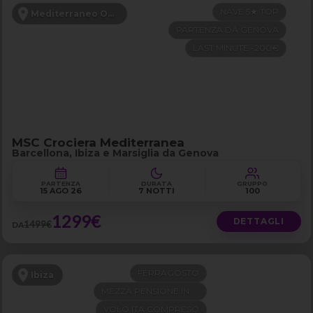
NAVE 5★ TOP
Mediterraneo Occidentale
PARTENZA DA GENOVA
LAST MINUTE -200€
MSC Crociera Mediterranea
Barcellona, Ibiza e Marsiglia da Genova
PARTENZA
DURATA
GRUPPO
15 AGO 26
7 NOTTI
100
1299€
DETTAGLI
1499€
DA
FERRAGOSTO
Ibiza
MEZZA PENSIONE IN 4 STELLE
VOLO ITA COMPRESO