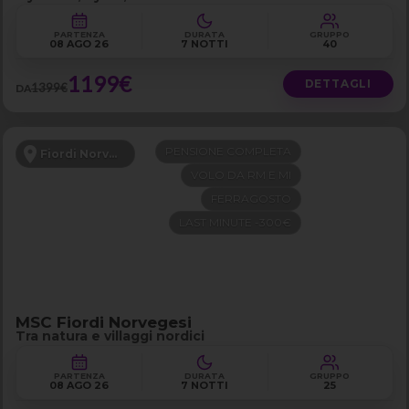
PARTENZA
DURATA
GRUPPO
08 AGO 26
7 NOTTI
40
1199€
DETTAGLI
1399€
DA
PENSIONE COMPLETA
Fiordi Norvegesi
VOLO DA RM E MI
FERRAGOSTO
LAST MINUTE -300€
MSC Fiordi Norvegesi
Tra natura e villaggi nordici
PARTENZA
DURATA
GRUPPO
08 AGO 26
7 NOTTI
25