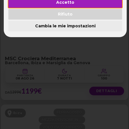
Accetto
NAVE 5★ TOP
Mediterraneo Occidentale
PARTENZA DA GENOVA
Rifiuto
LAST MINUTE -200€
Cambia le mie impostazioni
MSC Crociera Mediterranea
Barcellona, Ibiza e Marsiglia da Genova
PARTENZA
DURATA
GRUPPO
08 AGO 26
7 NOTTI
100
1199€
DETTAGLI
1399€
DA
FERRAGOSTO
Ibiza
MEZZA PENSIONE IN 4 STELLE
VOLO ITA COMPRESO