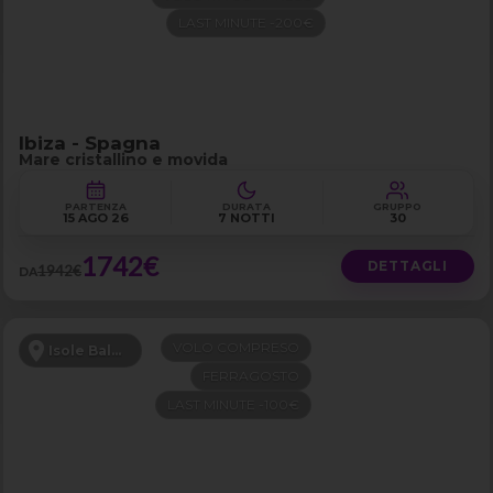
LAST MINUTE -200€
Ibiza - Spagna
Mare cristallino e movida
PARTENZA
DURATA
GRUPPO
15 AGO 26
7 NOTTI
30
1742€
DETTAGLI
1942€
DA
VOLO COMPRESO
Isole Baleari
FERRAGOSTO
LAST MINUTE -100€