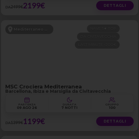
2199€
DETTAGLI
2499€
DA
NAVE 5★ TOP
Mediterraneo Occidentale
DA CIVITAVECCHIA
LAST MINUTE -200€
MSC Crociera Mediterranea
Barcellona, Ibiza e Marsiglia da Civitavecchia
PARTENZA
DURATA
GRUPPO
09 AGO 26
7 NOTTI
100
1199€
DETTAGLI
1399€
DA