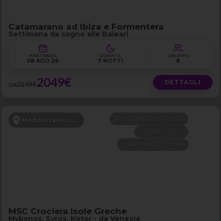
Catamarano ad Ibiza e Formentera
Settimana da sogno alle Baleari
PARTENZA
DURATA
GRUPPO
08 AGO 26
7 NOTTI
8
2049€
DETTAGLI
2149€
DA
PENSIONE COMPLETA
Mediterraneo Orientale
FERRAGOSTO
LAST MINUTE -200€
MSC Crociera Isole Greche
Mykonos, Syros, Kotor - da Venezia