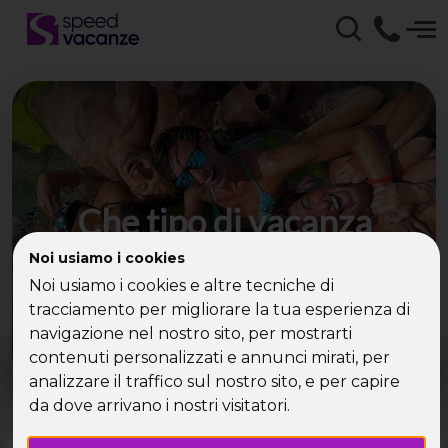
Che tipo di vacanza
cerchi?
Noi usiamo i cookies
Noi usiamo i cookies e altre tecniche di
Scegli la tua destinazione tra le diverse proposte
tracciamento per migliorare la tua esperienza di
di Speed Vacanze®
navigazione nel nostro sito, per mostrarti
Dove?
Quando?
contenuti personalizzati e annunci mirati, per
Tutto l'anno
analizzare il traffico sul nostro sito, e per capire
da dove arrivano i nostri visitatori.