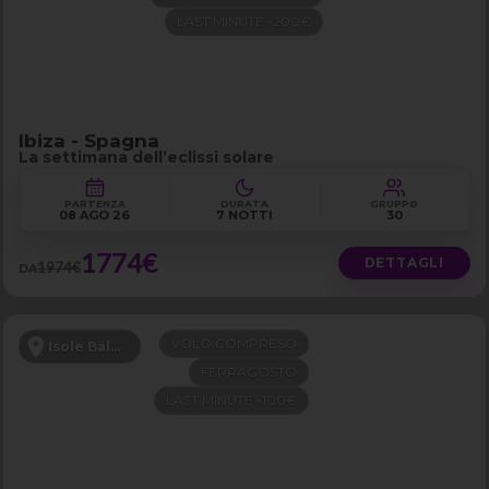
LAST MINUTE -200€
Ibiza - Spagna
La settimana dell’eclissi solare
PARTENZA
DURATA
GRUPPO
08 AGO 26
7 NOTTI
30
1774€
DETTAGLI
1974€
DA
VOLO COMPRESO
Isole Baleari
FERRAGOSTO
LAST MINUTE -100€