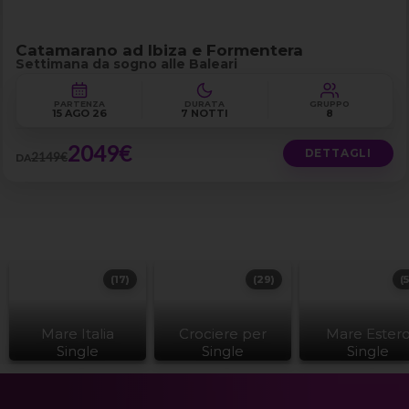
Catamarano ad Ibiza e Formentera
Settimana da sogno alle Baleari
PARTENZA
DURATA
GRUPPO
15 AGO 26
7 NOTTI
8
2049€
DETTAGLI
2149€
DA
(17)
(29)
(
Mare Italia
Crociere per
Mare Ester
Single
Single
Single