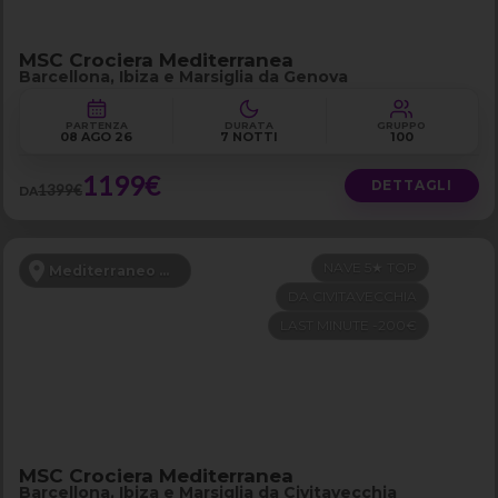
MSC Crociera Mediterranea
Barcellona, Ibiza e Marsiglia da Genova
PARTENZA
DURATA
GRUPPO
08 AGO 26
7 NOTTI
100
1199€
DETTAGLI
1399€
DA
NAVE 5★ TOP
Mediterraneo Occidentale
DA CIVITAVECCHIA
LAST MINUTE -200€
MSC Crociera Mediterranea
Barcellona, Ibiza e Marsiglia da Civitavecchia