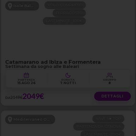
VOLO COMPRESO
Isole Baleari
FERRAGOSTO
LAST MINUTE -100€
Catamarano ad Ibiza e Formentera
Settimana da sogno alle Baleari
PARTENZA
DURATA
GRUPPO
15 AGO 26
7 NOTTI
8
2049€
DETTAGLI
2149€
DA
NAVE 5★ TOP
Mediterraneo Occidentale
PARTENZA DA GENOVA
LAST MINUTE -200€