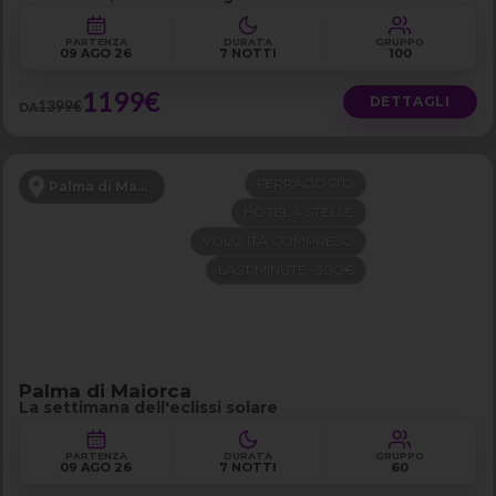
PARTENZA
DURATA
GRUPPO
09 AGO 26
7 NOTTI
100
1199€
DETTAGLI
1399€
DA
FERRAGOSTO
Palma di Maiorca
HOTEL 4 STELLE
VOLO ITA COMPRESO
LAST MINUTE -300€
Palma di Maiorca
La settimana dell'eclissi solare
PARTENZA
DURATA
GRUPPO
09 AGO 26
7 NOTTI
60