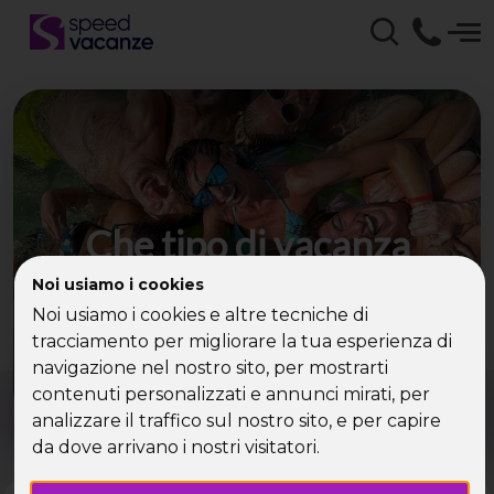
Che tipo di vacanza
cerchi?
Noi usiamo i cookies
Noi usiamo i cookies e altre tecniche di
Scegli la tua destinazione tra le diverse proposte
tracciamento per migliorare la tua esperienza di
di Speed Vacanze®
navigazione nel nostro sito, per mostrarti
Dove?
Quando?
contenuti personalizzati e annunci mirati, per
Tutto l'anno
analizzare il traffico sul nostro sito, e per capire
da dove arrivano i nostri visitatori.