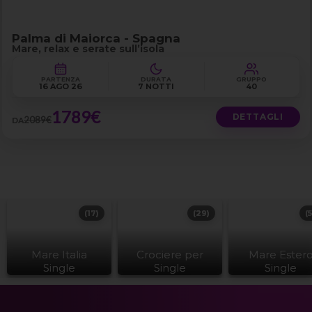
Palma di Maiorca - Spagna
Mare, relax e serate sull’isola
PARTENZA
DURATA
GRUPPO
16 AGO 26
7 NOTTI
40
1789€
DETTAGLI
2089€
DA
(17)
(29)
(
Mare Italia
Crociere per
Mare Ester
Single
Single
Single