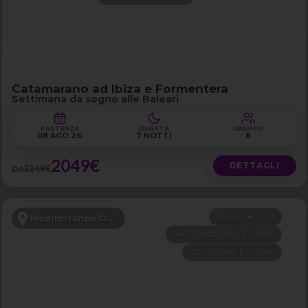
Catamarano ad Ibiza e Formentera
Settimana da sogno alle Baleari
PARTENZA
DURATA
GRUPPO
08 AGO 26
7 NOTTI
8
2049€
DETTAGLI
2149€
DA
NAVE 5★ TOP
Mediterraneo Occidentale
PARTENZA DA GENOVA
LAST MINUTE -200€