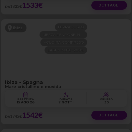
1533€
DETTAGLI
1833€
DA
FERRAGOSTO
Ibiza
MEZZA PENSIONE IN 4 STELLE
VOLO ITA COMPRESO
LAST MINUTE -200€
Ibiza - Spagna
Mare cristallino e movida
PARTENZA
DURATA
GRUPPO
15 AGO 26
7 NOTTI
30
1542€
DETTAGLI
1742€
DA