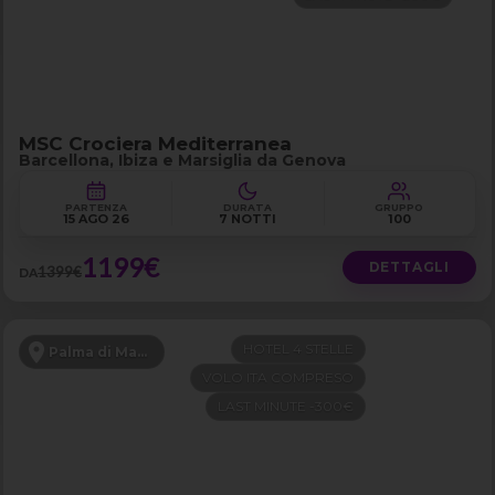
MSC Crociera Mediterranea
Barcellona, Ibiza e Marsiglia da Genova
PARTENZA
DURATA
GRUPPO
15 AGO 26
7 NOTTI
100
1199€
DETTAGLI
1399€
DA
HOTEL 4 STELLE
Palma di Maiorca
VOLO ITA COMPRESO
LAST MINUTE -300€