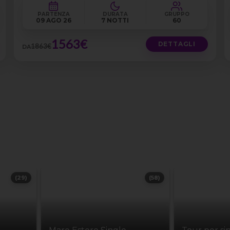
PARTENZA
DURATA
GRUPPO
09 AGO 26
7 NOTTI
60
1563€
DETTAGLI
1863€
DA
(29)
(58)