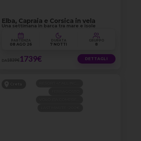
Elba, Capraia e Corsica in vela
Una settimana in barca tra mare e isole
PARTENZA
DURATA
GRUPPO
08 AGO 26
7 NOTTI
8
1739€
DETTAGLI
1839€
DA
RESORT 4* ALL INCLUSIVE
Creta
FERRAGOSTO
VOLO ITA COMPRESO
LAST MINUTE -200€