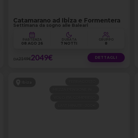
Catamarano ad Ibiza e Formentera
Settimana da sogno alle Baleari
PARTENZA
DURATA
GRUPPO
08 AGO 26
7 NOTTI
8
2049€
DETTAGLI
2149€
DA
FERRAGOSTO
Ibiza
MEZZA PENSIONE IN 4 STELLE
VOLO ITA COMPRESO
LAST MINUTE -200€