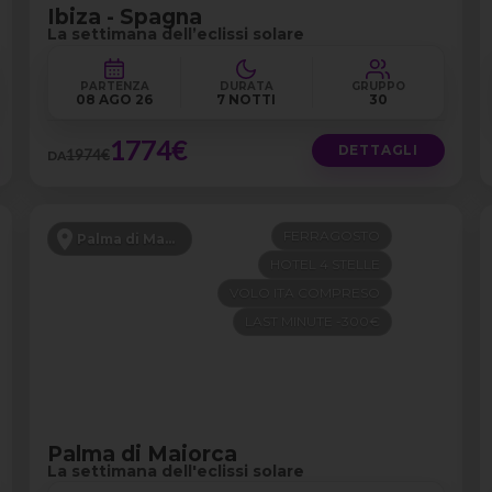
Ibiza - Spagna
La settimana dell’eclissi solare
PARTENZA
DURATA
GRUPPO
08 AGO 26
7 NOTTI
30
1774€
DETTAGLI
1974€
DA
FERRAGOSTO
Palma di Maiorca
HOTEL 4 STELLE
VOLO ITA COMPRESO
LAST MINUTE -300€
Palma di Maiorca
La settimana dell'eclissi solare