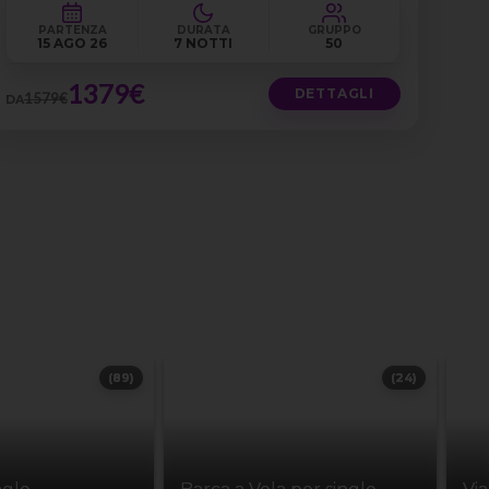
PARTENZA
DURATA
GRUPPO
15 AGO 26
7 NOTTI
50
1379€
DETTAGLI
1579€
DA
(89)
(24)