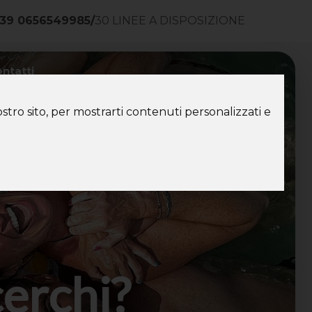
39 0656549985
/
30 LINEE A DISPOSIZIONE
ntatti
stro sito, per mostrarti contenuti personalizzati e
cerchi?