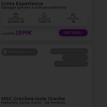
Creta Experience
Spiagge greche e cultura autentica
PARTENZA
DURATA
GRUPPO
08 AGO 26
7 NOTTI
35
1899€
DETTAGLI
2099€
DA
PENSIONE COMPLETA
Mediterraneo Orientale
FERRAGOSTO
LAST MINUTE -200€
MSC Crociera Isole Greche
Mykonos, Syros, Kotor - da Venezia