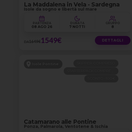
La Maddalena in Vela - Sardegna
Isole da sogno e libertà sul mare
PARTENZA
DURATA
GRUPPO
08 AGO 26
7 NOTTI
8
1549€
DETTAGLI
1649€
DA
SKIPPER COMPRESO
Isole Pontine
STARTERPACK COMPRESO
SCONTO -100€
Catamarano alle Pontine
Ponza, Palmarola, Ventotene & Ischia