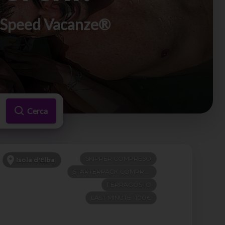
di Speed Vacanze®
Cerca
SKIPPER COMPRESO
Isola d'Elba
STARTERPACK COMPRESO
FERRAGOSTO
LAST MINUTE -100€