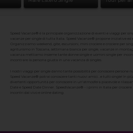
Mare Estero Single
Tour per si
Speed Vacanze® è la principale organizzazione di eventi e viaggi per singl
vacanze per single di tutta Italia. Speed Vacanze® propone iniziative ed ev
Organizziamo weekend, gite, escursioni, mini crociere e crociere per singl
agriturismo in Toscana, settimana bianca per single, vacanze in montag
vacanza mettiamo insieme tante donne single e uomini single per incontrar
incontrare la persona giusta in una vacanza di singles.
I nostri viaggi per single danno tante possibilità per conoscere persone 
Speed Vacanze® potrai conoscere tanti nuovi amici...e tutti single! In più
divertenti opportunità per conoscere in un'atmosfera piacevole e rilassan
Date e Speed Date Dinner. SpeedVacanze® - i primi in Italia per crociere p
incontri dal vivo e online dating.