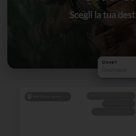
Scegli la tua de
Dove?
PENSIONE COMPLETA
Mediterraneo Orientale
FERRAGOSTO
LAST MINUTE -200€