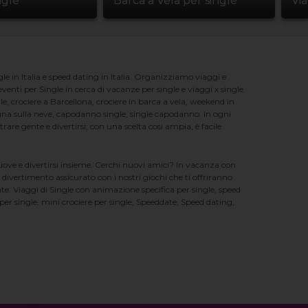
ngle
Barca a Vela per single
Vi
e in Italia e speed dating in Italia. Organizziamo viaggi e
enti per Single in cerca di vacanze per single e viaggi x single.
e, crociere a Barcellona, crociere in barca a vela, weekend in
na sulla neve, capodanno single, single capodanno. In ogni
e gente e divertirsi; con una scelta cosi ampia, è facile
nuove e divertirsi insieme. Cerchi nuovi amici? In vacanza con
 divertimento assicurato con i nostri giochi che ti offriranno
te. Viaggi di Single con animazione specifica per single, speed
er single, mini crociere per single, Speeddate, Speed dating,