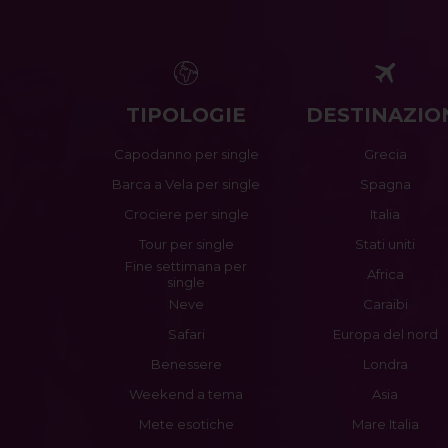
TIPOLOGIE
DESTINAZIO
Capodanno per single
Grecia
Barca a Vela per single
Spagna
Crociere per single
Italia
Tour per single
Stati uniti
Fine settimana per
Africa
single
Neve
Caraibi
Safari
Europa del nord
Benessere
Londra
Weekend a tema
Asia
Mete esotiche
Mare Italia