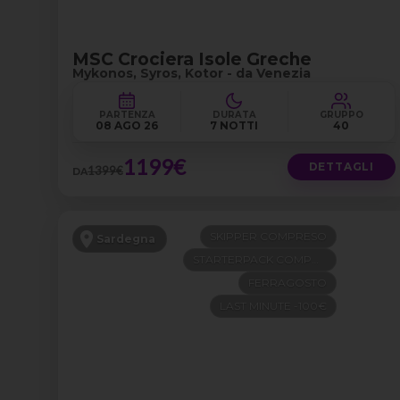
MSC Crociera Isole Greche
Mykonos, Syros, Kotor - da Venezia
PARTENZA
DURATA
GRUPPO
08 AGO 26
7 NOTTI
40
1199€
DETTAGLI
1399€
DA
SKIPPER COMPRESO
Sardegna
STARTERPACK COMPRESO
FERRAGOSTO
LAST MINUTE -100€