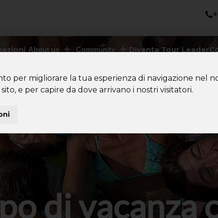
+
nazioni
Diventa Tour Leader
Co
About us
Community
nto per migliorare la tua esperienza di navigazione nel no
sito, e per capire da dove arrivano i nostri visitatori.
oni
po di vacanza 