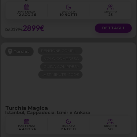
PARTENZA
DURATA
GRUPPO
12 AGO 26
10 NOTTI
25
2899€
DETTAGLI
3199€
DA
PENSIONE COMPLETA
Turchia
VOLO COMPRESO
GUIDA COMPRESA
LAST MINUTE -200€
Turchia Magica
Istanbul, Cappadocia, Izmir e Ankara
PARTENZA
DURATA
GRUPPO
14 AGO 26
7 NOTTI
50