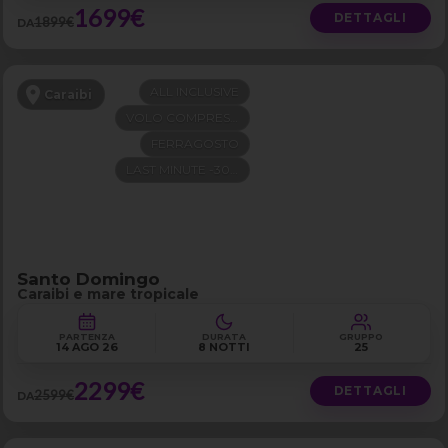
1699€
DETTAGLI
1899€
DA
ALL INCLUSIVE
Caraibi
VOLO COMPRESO
FERRAGOSTO
LAST MINUTE -300€
Santo Domingo
Caraibi e mare tropicale
PARTENZA
DURATA
GRUPPO
14 AGO 26
8 NOTTI
25
2299€
DETTAGLI
2599€
DA