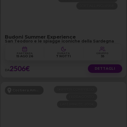
SOFT ALL INCLUSIVE
Budoni Summer Experience
San Teodoro e le spiagge iconiche della Sardegna
PARTENZA
DURATA
GRUPPO
15 AGO 26
7 NOTTI
35
2506€
DETTAGLI
DA
SKIPPER COMPRESO
Costiera Amalfitana
FERRAGOSTO
LAST MINUTE -100€