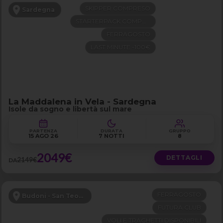
SKIPPER COMPRESO
Sardegna
STARTERPACK COMPRESO
FERRAGOSTO
LAST MINUTE -100€
La Maddalena in Vela - Sardegna
Isole da sogno e libertà sul mare
PARTENZA
DURATA
GRUPPO
15 AGO 26
7 NOTTI
8
2049€
DETTAGLI
2149€
DA
FERRAGOSTO
Budoni - San Teodoro
FUTURA CLUB
VOLI E TRAGHETTI DISPONIBILI