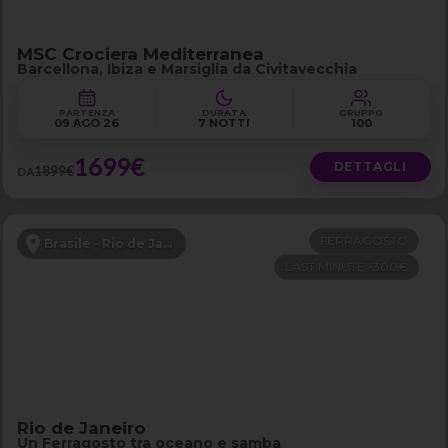
MSC Crociera Mediterranea
Barcellona, Ibiza e Marsiglia da Civitavecchia
PARTENZA
DURATA
GRUPPO
09 AGO 26
7 NOTTI
100
1699€
DETTAGLI
1899€
DA
FERRAGOSTO
Brasile - Rio de Janeiro e Buzios
LAST MINUTE -300€
Rio de Janeiro
Un Ferragosto tra oceano e samba