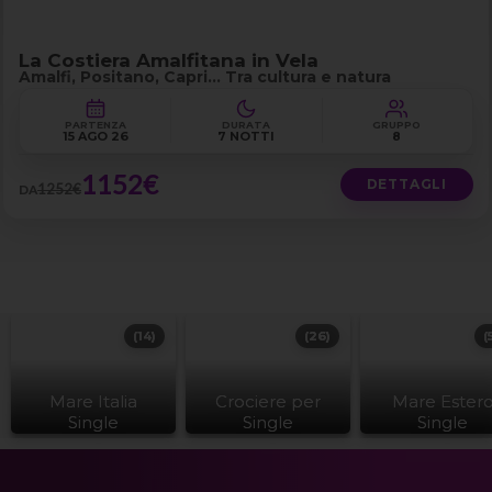
La Costiera Amalfitana in Vela
Amalfi, Positano, Capri… Tra cultura e natura
PARTENZA
DURATA
GRUPPO
15 AGO 26
7 NOTTI
8
1152€
DETTAGLI
1252€
DA
(14)
(26)
(
Mare Italia
Crociere per
Mare Ester
Single
Single
Single