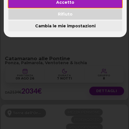
Accetto
SKIPPER COMPRESO
Isole Pontine
STARTERPACK COMPRESO
Rifiuto
SCONTO -100€
Cambia le mie impostazioni
Catamarano alle Pontine
Ponza, Palmarola, Ventotene & Ischia
PARTENZA
DURATA
GRUPPO
09 AGO 26
7 NOTTI
8
2034€
DETTAGLI
2134€
DA
MEZZA PENSIONE
Torre dell'Orso - Puglia
FERRAGOSTO
VOLI DISPONIBILI