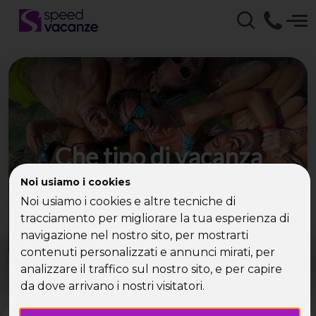
Che tipo di vacanza
cerchi?
Noi usiamo i cookies
Noi usiamo i cookies e altre tecniche di
Scegli la tua destinazione tra le diverse proposte
tracciamento per migliorare la tua esperienza di
di Speed Vacanze®
navigazione nel nostro sito, per mostrarti
Dove?
Quando?
contenuti personalizzati e annunci mirati, per
Tutto l'anno
analizzare il traffico sul nostro sito, e per capire
da dove arrivano i nostri visitatori.