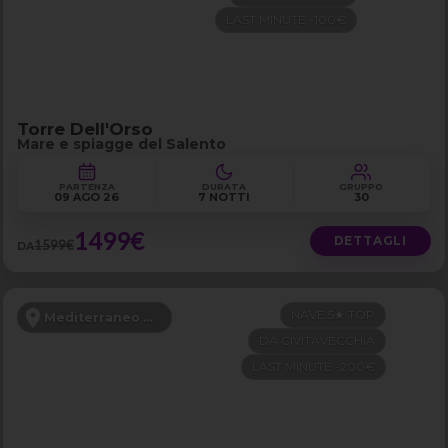
LAST MINUTE -100€
Torre Dell'Orso
Mare e spiagge del Salento
PARTENZA
DURATA
GRUPPO
09 AGO 26
7 NOTTI
30
1499€
DETTAGLI
1599€
DA
NAVE 5★ TOP
Mediterraneo Occidentale
DA CIVITAVECCHIA
LAST MINUTE -200€