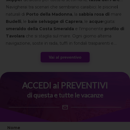
inclusa
Navigherai tra scenari che sembrano caraibici: le piscine
,
tender
con fuoribordo e
box prime colazioni
già a bordo. Un’esperienza pensata per farti vivere il mare
naturali di
Porto della Madonna
, la
sabbia rosa di
più spettacolare d’Italia da una prospettiva privilegiata:
Budelli
, le
baie selvagge di Caprera
, le
acque
direttamente sull’acqua.
smeraldo della Costa Smeralda
e l’imponente
profilo di
Tavolara
che si staglia sul mare. Ogni giorno alterna
navigazione, soste in rada, tuffi in fondali trasparenti e
aperitivi al tramonto in baie riparate. Tra porticcioli vivaci
Vai al preventivo
come
La Maddalena
e momenti di relax assoluto nelle
calette della Gallura
, questa è una settimana di mare
puro, panorami iconici e libertà autentica da vivere insieme
al
gruppo Speed Vacanze®
.
ACCEDI ai PREVENTIVI
di questa e tutte le vacanze
Nome