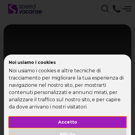
Noi usiamo i cookies
Noi usiamo i cookies e altre tecniche di
tracciamento per migliorare la tua esperienza di
navigazione nel nostro sito, per mostrarti
Sardegna
contenuti personalizzati e annunci mirati, per
La Maddalena in Vela - Sardegna
analizzare il traffico sul nostro sito, e per capire
da dove arrivano i nostri visitatori.
Isole da sogno e libertà sul mare
Accetto
Rifiuto