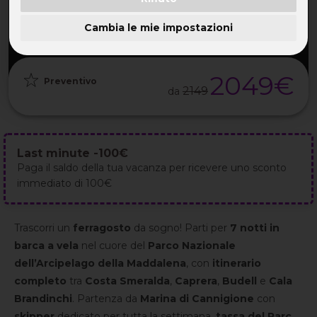
PARTENZA
DURATA
ETÀ
GRUPPO
15 Ago
8GG / 7NT
28-48 ANNI
da 8
2026
Cambia le mie impostazioni
2049€
Preventivo
2149
da
Last minute -100€
Paga il saldo della tua vacanza per ricevere uno sconto
immediato di 100€
Trascorri un
ferragosto
da sogno! Parti per
7 notti in
barca a vela
nel cuore del
Parco Nazionale
dell’Arcipelago della Maddalena
, con
itinerario
completo
tra
Costa Smeralda
,
Caprera
,
Budell
e
Cala
Brandinchi
. Partenza da
Marina di Cannigione
con
skipper
dedicato per tutta la settimana,
tassa del Parco