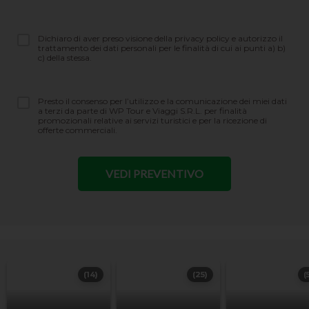
Dichiaro di aver preso visione della privacy policy e autorizzo il
trattamento dei dati personali per le finalità di cui ai punti a) b)
c) della stessa.
Presto il consenso per l’utilizzo e la comunicazione dei miei dati
a terzi da parte di WP Tour e Viaggi S.R.L. per finalità
promozionali relative ai servizi turistici e per la ricezione di
offerte commerciali.
(14)
(25)
(