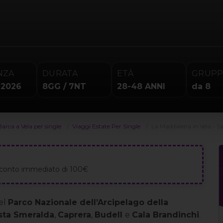
NZA
DURATA
ETÀ
GRUP
 2026
8GG / 7NT
28-48 ANNI
da 8
Barca a Vela per single
Viaggi Estate Per Single
La Maddalena in Vela - S
 sconto immediato di 100€
el
Parco Nazionale dell’Arcipelago della
sta Smeralda
,
Caprera
,
Budell
e
Cala Brandinchi
.