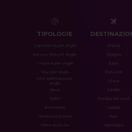
TIPOLOGIE
DESTINAZIO
Capodanno per single
Grecia
Barca a Vela per single
Spagna
Crociere per single
Italia
Tour per single
Stati uniti
Fine settimana per
Africa
single
Neve
Caraibi
Safari
Europa del nord
Benessere
Londra
Weekend a tema
Asia
Mete esotiche
Mare Italia