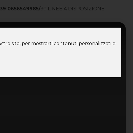
39 0656549985
/
30 LINEE A DISPOSIZIONE
ntatti
stro sito, per mostrarti contenuti personalizzati e