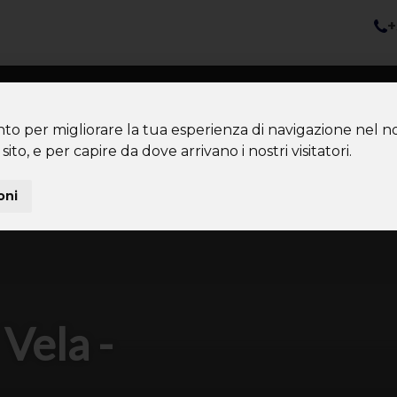
+
nazioni
Diventa Tour Leader
Co
About us
Community
nto per migliorare la tua esperienza di navigazione nel no
sito, e per capire da dove arrivano i nostri visitatori.
oni
Vela -