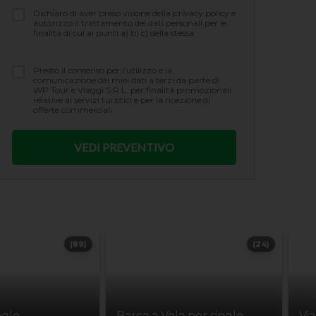
Dichiaro di aver preso visione della privacy policy e
autorizzo il trattamento dei dati personali per le
finalità di cui ai punti a) b) c) della stessa.
Presto il consenso per l’utilizzo e la
comunicazione dei miei dati a terzi da parte di
WP Tour e Viaggi S.R.L. per finalità promozionali
relative ai servizi turistici e per la ricezione di
offerte commerciali.
(89)
(24)
ngle
Barca a Vela per single
Vi