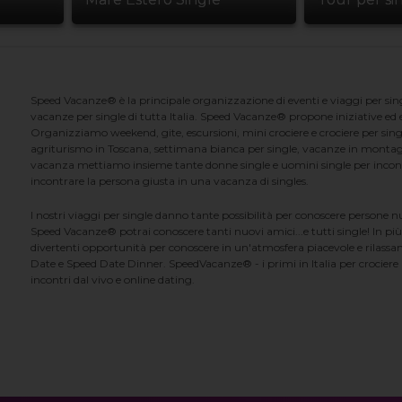
Speed Vacanze® è la principale organizzazione di eventi e viaggi per singl
vacanze per single di tutta Italia. Speed Vacanze® propone iniziative ed ev
Organizziamo weekend, gite, escursioni, mini crociere e crociere per singl
agriturismo in Toscana, settimana bianca per single, vacanze in montag
vacanza mettiamo insieme tante donne single e uomini single per incontrar
incontrare la persona giusta in una vacanza di singles.
I nostri viaggi per single danno tante possibilità per conoscere persone 
Speed Vacanze® potrai conoscere tanti nuovi amici...e tutti single! In più
divertenti opportunità per conoscere in un'atmosfera piacevole e rilassan
Date e Speed Date Dinner. SpeedVacanze® - i primi in Italia per crociere p
incontri dal vivo e online dating.