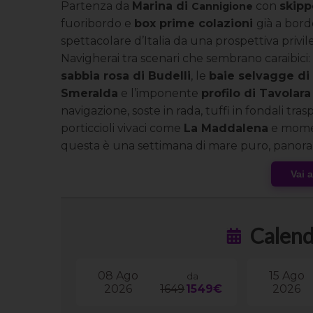
Partenza da
Marina di
con
skip
Cannigione
fuoribordo e
box prime colazioni
già a bord
spettacolare d’Italia da una prospettiva privi
Navigherai tra scenari che sembrano caraibici: 
sabbia rosa di Budelli
, le
baie selvagge di
Smeralda
e l’imponente
profilo di Tavolara
navigazione, soste in rada, tuffi in fondali tras
porticcioli vivaci come
La Maddalena
e momen
questa è una settimana di mare puro, panorami
gruppo Speed Vacanze®
.
Vai 
Calend
08 Ago
15 Ago
da
2026
1649
1549€
2026