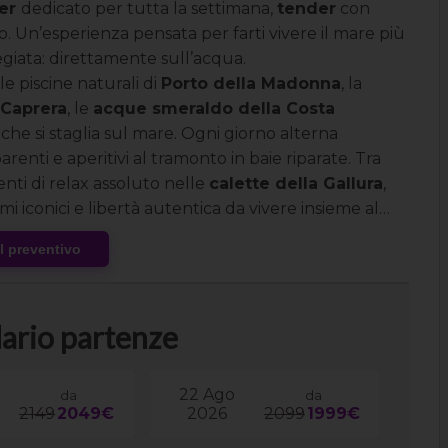
per
dedicato per tutta la settimana,
tender
con
o. Un’esperienza pensata per farti vivere il mare più
legiata: direttamente sull’acqua.
le piscine naturali di
Porto della Madonna
, la
 Caprera
, le
acque smeraldo della Costa
che si staglia sul mare. Ogni giorno alterna
parenti e aperitivi al tramonto in baie riparate. Tra
ti di relax assoluto nelle
calette della Gallura
,
 iconici e libertà autentica da vivere insieme al
al preventivo
ario partenze
22 Ago
da
da
2149
2049€
2026
2099
1999€