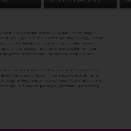
e in Italia e speed dating in Italia. Organizziamo viaggi e
enti per Single in cerca di vacanze per single e viaggi x single.
e, crociere a Barcellona, crociere in barca a vela, weekend in
na sulla neve, capodanno single, single capodanno. In ogni
e gente e divertirsi; con una scelta cosi ampia, è facile
nuove e divertirsi insieme. Cerchi nuovi amici? In vacanza con
 divertimento assicurato con i nostri giochi che ti offriranno
te. Viaggi di Single con animazione specifica per single, speed
er single, mini crociere per single, Speeddate, Speed dating,