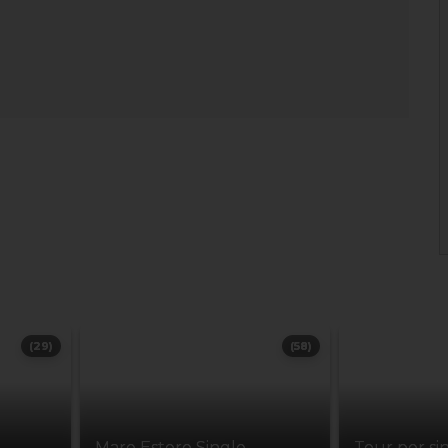
(29)
(58)
Mare Estero Single
Tour per si