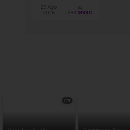
29 Ago
da
2026
1999
1899€
(17)
Mare Italia Single
Crociere per Single