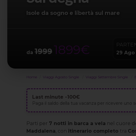
Isole da sogno e libertà sul mare
PARTE
1899€
1999
da
29 Ago
Home
Viaggi Agosto Single
Viaggi Settembre Single
Last minute -100€
Paga il saldo della tua vacanza per ricevere uno
Parti per
7 notti in barca a vela
nel cuore d
Maddalena
, con
itinerario completo
tra
Co