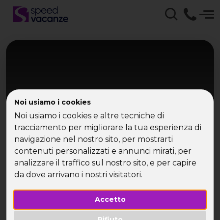
Noi usiamo i cookies
Noi usiamo i cookies e altre tecniche di
tracciamento per migliorare la tua esperienza di
Lisbona
navigazione nel nostro sito, per mostrarti
contenuti personalizzati e annunci mirati, per
Lisbona - Portogallo
analizzare il traffico sul nostro sito, e per capire
da dove arrivano i nostri visitatori.
Ponte 2 giugno tra tramonti e atmosfera
portoghese
Accetto
Rifiuto