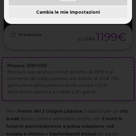
PARTENZA
DURATA
ETÀ
GRUPPO
02 Giu
4GG / 3NT
38-56 ANNI
da 25
2027
Cambia le mie impostazioni
1199€
Preventivo
1299
da
Promo 100+100
Blocca la tua vacanza con un acconto di 100€ e al
momento del saldo riceverai uno sconto di 100€ (90
giorni prima della partenza dovrai versare il 30%
dell'importo restante e il saldo a 30 giorni)
Per il
Ponte del 2 Giugno Lisbona
ti aspetta per un
city
break
tra luci, colori e atmosfere uniche, con
3 notti in
hotel in pernottamento e prima colazione
,
voli
andata e ritorno
e
trasferimenti inclusi
per partire