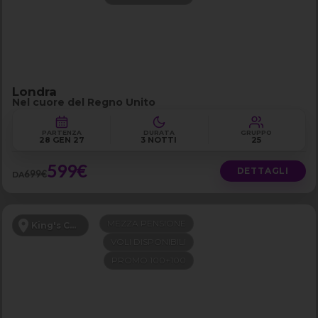
Londra
Nel cuore del Regno Unito
PARTENZA
DURATA
GRUPPO
28 GEN 27
3 NOTTI
25
599€
DETTAGLI
699€
DA
MEZZA PENSIONE
King's Cross
VOLI DISPONIBILI
PROMO 100+100