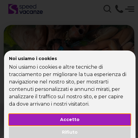
Noi usiamo i cookies
Che tipo di vacanza
Noi usiamo i cookies e altre tecniche di
cerchi?
tracciamento per migliorare la tua esperienza di
navigazione nel nostro sito, per mostrarti
contenuti personalizzati e annunci mirati, per
Scegli la tua destinazione tra le diverse proposte
di Speed Vacanze®
analizzare il traffico sul nostro sito, e per capire
da dove arrivano i nostri visitatori.
Dove?
Quando?
Tutto l'anno
Accetto
Rifiuto