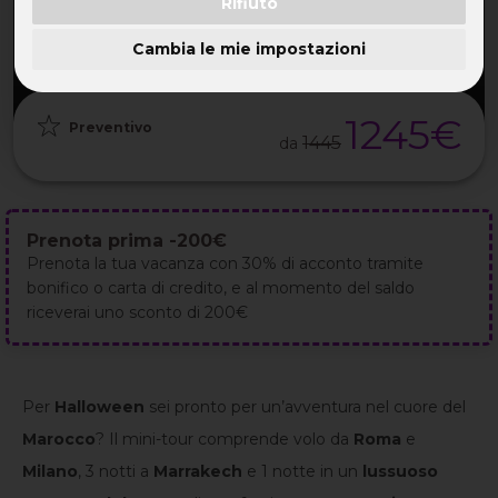
Rifiuto
PARTENZA
DURATA
ETÀ
GRUPPO
28 Ott
5GG / 4NT
TUTTE
da 20
2026
Cambia le mie impostazioni
1245€
Preventivo
1445
da
Prenota prima -200€
Prenota la tua vacanza con 30% di acconto tramite
bonifico o carta di credito, e al momento del saldo
riceverai uno sconto di 200€
Per
Halloween
sei pronto per un’avventura nel cuore del
Marocco
? Il mini-tour comprende volo da
Roma
e
Milano
, 3 notti a
Marrakech
e 1 notte in un
lussuoso