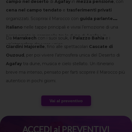
campo nel deserto
di
Agafay
in
mezza pensione
, con
cena nel campo tendato
e
trasferimenti privati
organizzati. Scoprirai il Marocco con
guida parlante
italiano
nelle tappe principali e vivrai l’emozione di una
passeggiata in cammello tra le dune di Agafay, in
Da
Marrakech
con i suoi souk, il
Palazzo Bahia
e i
un’atmosfera davvero unica.
Giardini Majorelle
, fino alle spettacolari
Cascate di
Ouzoud
, per poi vivere l’atmosfera unica del Deserto di
Agafay
tra dune, musica e cielo stellato. Un itinerario
breve ma intenso, pensato per farti scoprire il Marocco più
autentico in pochi giorni.
Vai al preventivo
ACCEDI ai PREVENTIVI