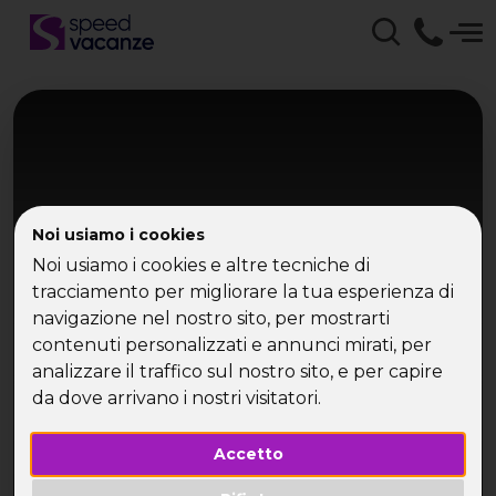
Noi usiamo i cookies
Noi usiamo i cookies e altre tecniche di
tracciamento per migliorare la tua esperienza di
Marocco
navigazione nel nostro sito, per mostrarti
contenuti personalizzati e annunci mirati, per
Marocco Express
analizzare il traffico sul nostro sito, e per capire
Marrakech, notte nel deserto e le Cascate di
da dove arrivano i nostri visitatori.
Ouzoud
Accetto