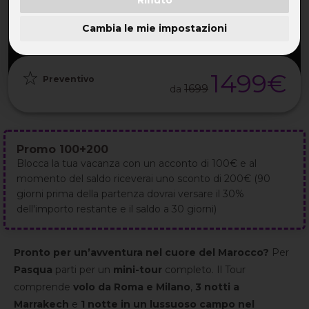
PARTENZA
DURATA
ETÀ
GRUPPO
25 Mar
5GG / 4NT
TUTTE
da 25
2027
Cambia le mie impostazioni
1499€
Preventivo
1699
da
Promo 100+200
Blocca la tua vacanza con un acconto di 100€ e al
momento del saldo riceverai uno sconto di 200€ (90
giorni prima della partenza dovrai versare il 30%
dell'importo restante e il saldo a 30 giorni)
Pronto per un’avventura nel cuore del Marocco?
Per
Pasqua
parti per un
mini-tour
completo. Il Tour
comprende
volo da Roma e Milano
,
3 notti a
Marrakech
e
1 notte in un lussuoso campo nel