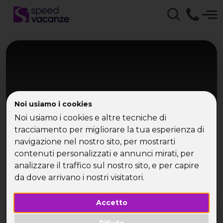
Noi usiamo i cookies
Noi usiamo i cookies e altre tecniche di
tracciamento per migliorare la tua esperienza di
Marocco
navigazione nel nostro sito, per mostrarti
contenuti personalizzati e annunci mirati, per
Marocco Express
analizzare il traffico sul nostro sito, e per capire
da dove arrivano i nostri visitatori.
Marrakech, notte nel deserto e le Cascate di
Ouzoud
Accetto
Rifiuto