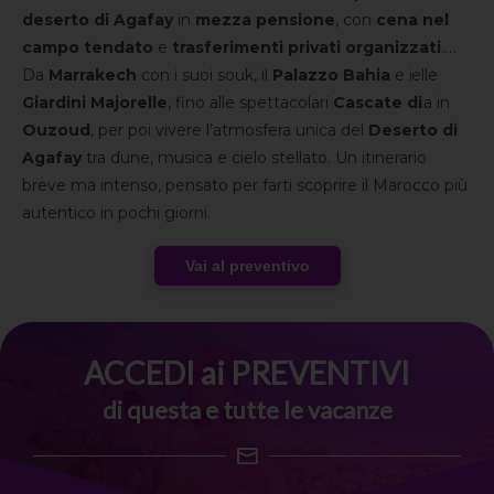
deserto di Agafay
in
mezza pensione
, con
cena nel
campo tendato
e
trasferimenti privati organizzati
.
Scoprirai il Marocco con
Da
Marrakech
con i suoi souk, il
guida parlante italiano
Palazzo Bahia
e i
nelle
tappe principali e vivrai l’emozione di una passeggiata in
Giardini Majorelle
, fino alle spettacolari
Cascate di
cammello tra le dune di Agafay, in un’atmosfera davvero
Ouzoud
, per poi vivere l’atmosfera unica del
Deserto di
unica.
Agafay
tra dune, musica e cielo stellato. Un itinerario
breve ma intenso, pensato per farti scoprire il Marocco più
autentico in pochi giorni.
Vai al preventivo
ACCEDI ai PREVENTIVI
di questa e tutte le vacanze