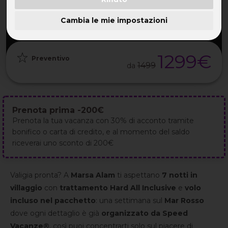
PARTENZA
DURATA
ETÀ
GRUPPO
27 Set
8GG / 7NT
32-55 ANNI
da 20
2026
Cambia le mie impostazioni
1299€
Preventivo
1499
da
Prenota prima -200€
Prenota la tua vacanza con 30% di acconto tramite
bonifico o carta di credito, e al momento del saldo
riceverai uno sconto di 200€
Valigia pronta? A
Marsa Alam
ti aspettano
7 notti in
villaggio
con
trattamento Hard All Inclusive
e
volo
incluso nel pacchetto
: una settimana sul
Mar Rosso
dove ogni dettaglio è già
organizzato da Speed
Vacanze®
, così puoi concentrarti solo sul piacere di