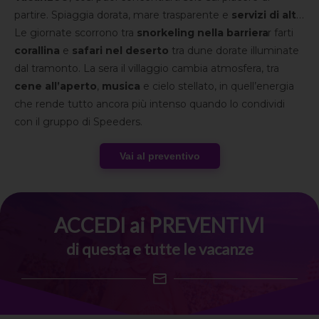
partire. Spiaggia dorata, mare trasparente e
servizi di alto
livello
Le giornate scorrono tra
fanno da cornice a un soggiorno pensato per farti
snorkeling nella barriera
vivere il meglio, senza pensieri.
corallina
e
safari nel deserto
tra dune dorate illuminate
dal tramonto. La sera il villaggio cambia atmosfera, tra
cene all’aperto
,
musica
e cielo stellato, in quell’energia
che rende tutto ancora più intenso quando lo condividi
con il gruppo di Speeders.
Vai al preventivo
ACCEDI ai PREVENTIVI
di questa e tutte le vacanze