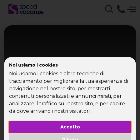
Noi usiamo i cookies
Noi usiamo i cookies e altre tecniche di
tracciamento per migliorare la tua esperienza di
navigazione nel nostro sito, per mostrarti
Mar Rosso
contenuti personalizzati e annunci mirati, per
Marsa Alam
analizzare il traffico sul nostro sito, e per capire
da dove arrivano i nostri visitatori.
Mar Rosso tra barriera corallina e relax
Accetto
Rifiuto