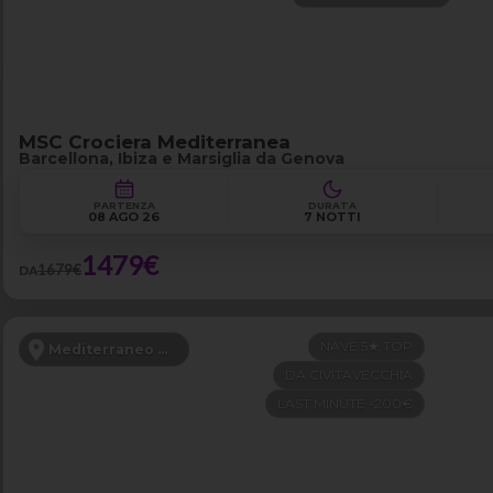
MSC Crociera Mediterranea
Barcellona, Ibiza e Marsiglia da Genova
PARTENZA
DURATA
08 AGO 26
7 NOTTI
1479€
1679€
DA
NAVE 5★ TOP
Mediterraneo Occidentale
DA CIVITAVECCHIA
LAST MINUTE -200€