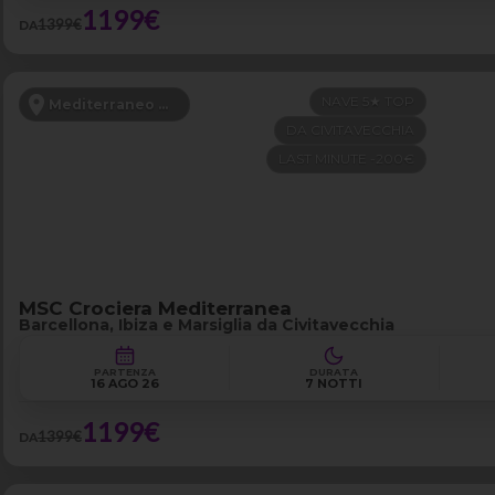
1199€
1399€
DA
NAVE 5★ TOP
Mediterraneo Occidentale
DA CIVITAVECCHIA
LAST MINUTE -200€
MSC Crociera Mediterranea
Barcellona, Ibiza e Marsiglia da Civitavecchia
PARTENZA
DURATA
16 AGO 26
7 NOTTI
1199€
1399€
DA