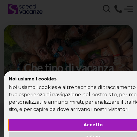
Che tipo di vacanza
cerchi?
Noi usiamo i cookies
Noi usiamo i cookies e altre tecniche di tracciamento 
Scegli la tua destinazione tra le diverse proposte
tua esperienza di navigazione nel nostro sito, per mo
di Speed Vacanze®
personalizzati e annunci mirati, per analizzare il traff
Dove?
Quando?
sito, e per capire da dove arrivano i nostri visitatori.
Tutto l'anno
Accetto