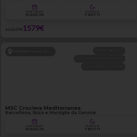
PARTENZA
DURATA
15 AGO 26
7 NOTTI
1579€
1679€
DA
NAVE 5★ TOP
Mediterraneo Occidentale
PARTENZA DA GENOVA
LAST MINUTE -200€
MSC Crociera Mediterranea
Barcellona, Ibiza e Marsiglia da Genova
PARTENZA
DURATA
15 AGO 26
7 NOTTI