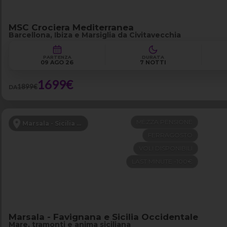
MSC Crociera Mediterranea
Barcellona, Ibiza e Marsiglia da Civitavecchia
PARTENZA
DURATA
09 AGO 26
7 NOTTI
1699€
1899€
DA
MEZZA PENSIONE
Marsala - Sicilia Occidentale
FERRAGOSTO
VOLI DISPONIBILI
LAST MINUTE -100€
Marsala - Favignana e Sicilia Occidentale
Mare, tramonti e anima siciliana