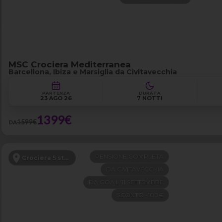
MSC Crociera Mediterranea
Barcellona, Ibiza e Marsiglia da Civitavecchia
PARTENZA
DURATA
23 AGO 26
7 NOTTI
1399€
1599€
DA
PENSIONE COMPLETA
Crociera 5 stelle
DA CIVITAVECCHIA
DA GOA L'11 SETTEMBRE
SCONTO -100€