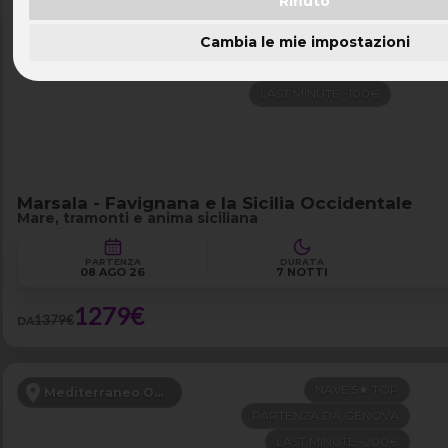
Rifiuto
MEZZA PENSIONE
Marsala - Sicilia Occidentale
Cambia le mie impostazioni
FERRAGOSTO
VOLI DISPONIBILI
LAST MINUTE -100€
Marsala - Favignana e la Sicilia Occidentale
Mare, tramonti e anima siciliana
PARTENZA
DURATA
08 AGO 26
7 NOTTI
1279€
1379€
DA
NAVE 5★ TOP
Mediterraneo Occidentale
PARTENZA DA GENOVA
LAST MINUTE -200€