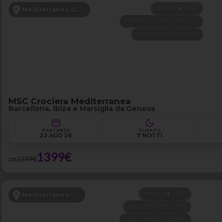
NAVE 5★ TOP
Mediterraneo Occidentale
PARTENZA DA GENOVA
LAST MINUTE -200€
MSC Crociera Mediterranea
Barcellona, Ibiza e Marsiglia da Genova
PARTENZA
DURATA
22 AGO 26
7 NOTTI
1399€
1599€
DA
NAVE 5★ TOP
Mediterraneo Occidentale
DA CIVITAVECCHIA
LAST MINUTE -200€