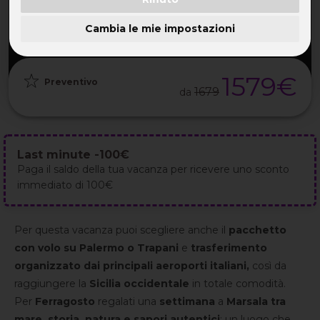
PARTENZA
DURATA
ETÀ
GRUPPO
15 Ago
8GG / 7NT
30-52 ANNI
da 30
2026
Cambia le mie impostazioni
1579€
Preventivo
1679
da
Last minute -100€
Paga il saldo della tua vacanza per ricevere uno sconto
immediato di 100€
Per questa vacanza puoi scegliere anche il
pacchetto
con volo su Palermo o Trapani
e
trasferimento
organizzato dai principali aeroporti italiani,
così da
raggiungere la
Sicilia occidentale
in totale comodità.
Per
Ferragosto
regalati una
settimana
a
Marsala tra
mare, storia, natura e sapori autentici
: un luogo che