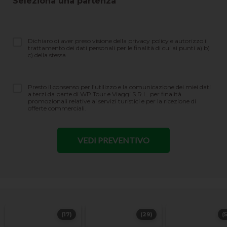
Seleziona una partenza
Dichiaro di aver preso visione della privacy policy e autorizzo il
trattamento dei dati personali per le finalità di cui ai punti a) b)
c) della stessa.
Presto il consenso per l’utilizzo e la comunicazione dei miei dati
a terzi da parte di WP Tour e Viaggi S.R.L. per finalità
promozionali relative ai servizi turistici e per la ricezione di
offerte commerciali.
(17)
(29)
(