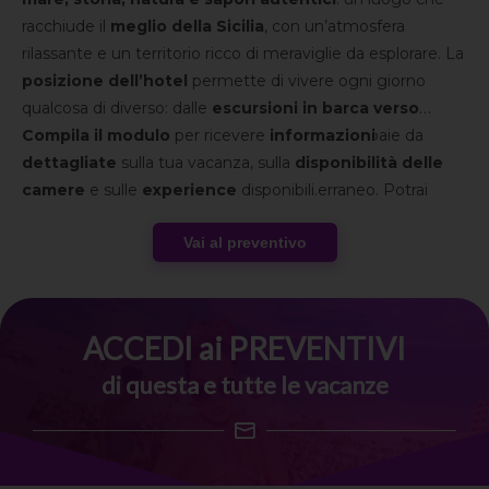
racchiude il
meglio della Sicilia
, con un’atmosfera
rilassante e un territorio ricco di meraviglie da esplorare. La
posizione dell’hotel
permette di vivere ogni giorno
qualcosa di diverso: dalle
escursioni in barca verso
Favignana e Levanzo
Compila il modulo
per ricevere
, con acque turchesi e baie da
informazioni
sogno, ai sentieri della
dettagliate
sulla tua vacanza, sulla
Riserva dello Zingaro
disponibilità delle
, uno dei
tratti di costa più spettacolari del Mediterraneo. Potrai
camere
e sulle
experience
disponibili.
scoprire le iconiche
Saline dello Stagnone al tramonto
,
Vai al preventivo
vivere un
wine tour dedicato al Marsala DOC
e
immergerti nella Sicilia più autentica tra profumi, cantine e
panorami unici. Esplora i dintorni con passeggiate tra i
vicoli storici di
Trapani
e scorci panoramici che salgono
ACCEDI ai PREVENTIVI
verso
Erice
, il tutto con la giusta combinazione di
di questa e tutte le vacanze
scoperta, relax e socialità insieme al
gruppo Speed
Vacanze®.