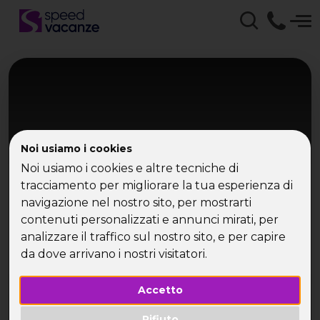
Noi usiamo i cookies
Noi usiamo i cookies e altre tecniche di
tracciamento per migliorare la tua esperienza di
Marsala - Sicilia Occidentale
navigazione nel nostro sito, per mostrarti
contenuti personalizzati e annunci mirati, per
Marsala - Favignana e Sicilia
analizzare il traffico sul nostro sito, e per capire
Occidentale
da dove arrivano i nostri visitatori.
Mare, tramonti e anima siciliana
Accetto
Rifiuto