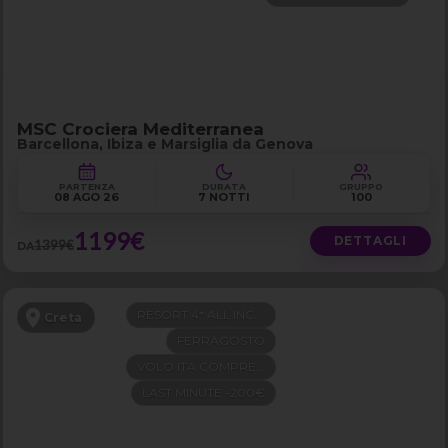
MSC Crociera Mediterranea
Barcellona, Ibiza e Marsiglia da Genova
PARTENZA
DURATA
GRUPPO
08 AGO 26
7 NOTTI
100
1199€
DETTAGLI
1399€
DA
RESORT 4* ALL INCLUSIVE
Creta
FERRAGOSTO
VOLO ITA COMPRESO
LAST MINUTE -200€