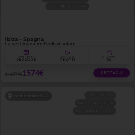
LAST MINUTE -200€
Ibiza - Spagna
La settimana dell’eclissi solare
PARTENZA
DURATA
GRUPPO
08 AGO 26
7 NOTTI
30
1574€
DETTAGLI
1774€
DA
NAVE 5★ TOP
Mediterraneo Occidentale
DA CIVITAVECCHIA
LAST MINUTE -200€