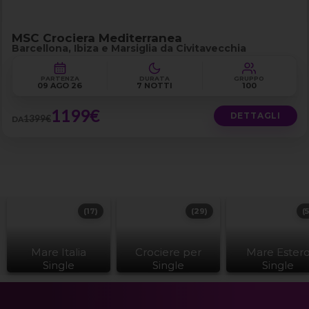
MSC Crociera Mediterranea
Barcellona, Ibiza e Marsiglia da Civitavecchia
PARTENZA
DURATA
GRUPPO
09 AGO 26
7 NOTTI
100
1199€
DETTAGLI
1399€
DA
(17)
(29)
(
Mare Italia
Crociere per
Mare Ester
Single
Single
Single