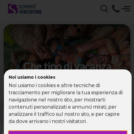
Che tipo di vacanza
cerchi?
Noi usiamo i cookies
Noi usiamo i cookies e altre tecniche di
Scegli la tua destinazione tra le diverse proposte
tracciamento per migliorare la tua esperienza di
di Speed Vacanze®
navigazione nel nostro sito, per mostrarti
Dove?
Quando?
contenuti personalizzati e annunci mirati, per
Tutto l'anno
analizzare il traffico sul nostro sito, e per capire
da dove arrivano i nostri visitatori.