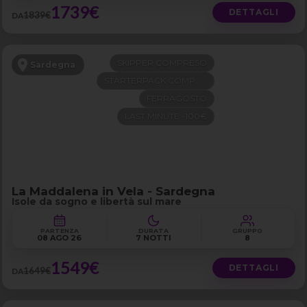
1739€
DETTAGLI
1839€
DA
SKIPPER COMPRESO
Sardegna
STARTERPACK COMPRESO
FERRAGOSTO
LAST MINUTE -100€
La Maddalena in Vela - Sardegna
Isole da sogno e libertà sul mare
PARTENZA
DURATA
GRUPPO
08 AGO 26
7 NOTTI
8
1549€
DETTAGLI
1649€
DA