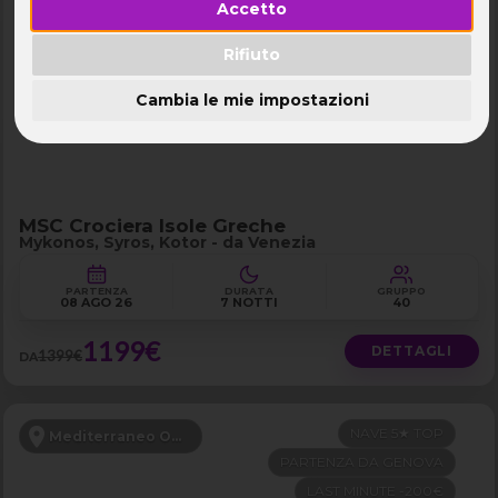
Accetto
PENSIONE COMPLETA
Mediterraneo Orientale
FERRAGOSTO
Rifiuto
LAST MINUTE -200€
Cambia le mie impostazioni
MSC Crociera Isole Greche
Mykonos, Syros, Kotor - da Venezia
PARTENZA
DURATA
GRUPPO
08 AGO 26
7 NOTTI
40
1199€
DETTAGLI
1399€
DA
NAVE 5★ TOP
Mediterraneo Occidentale
PARTENZA DA GENOVA
LAST MINUTE -200€