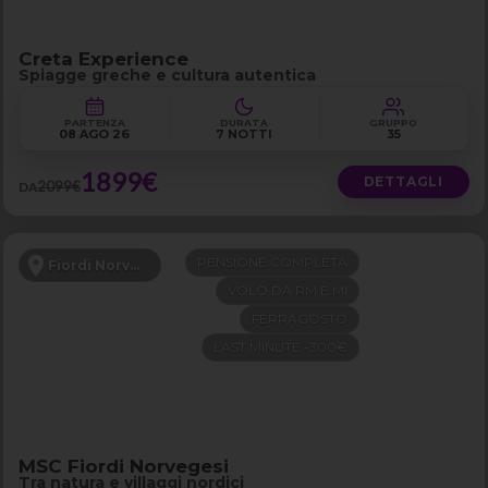
Creta Experience
Spiagge greche e cultura autentica
PARTENZA
DURATA
GRUPPO
08 AGO 26
7 NOTTI
35
1899€
DETTAGLI
2099€
DA
PENSIONE COMPLETA
Fiordi Norvegesi
VOLO DA RM E MI
FERRAGOSTO
LAST MINUTE -300€
MSC Fiordi Norvegesi
Tra natura e villaggi nordici