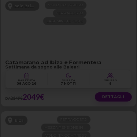
VOLO COMPRESO
Isole Baleari
FERRAGOSTO
LAST MINUTE -100€
Catamarano ad Ibiza e Formentera
Settimana da sogno alle Baleari
PARTENZA
DURATA
GRUPPO
08 AGO 26
7 NOTTI
8
2049€
DETTAGLI
2149€
DA
FERRAGOSTO
Ibiza
MEZZA PENSIONE IN 4 STELLE
VOLO ITA COMPRESO