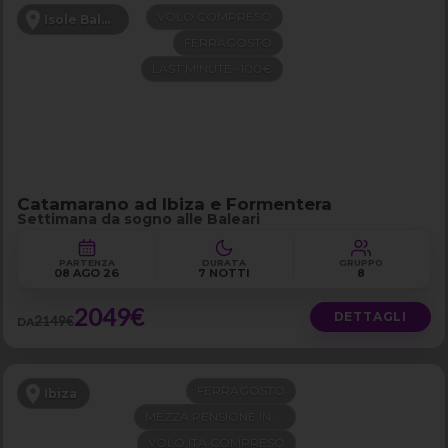
VOLO COMPRESO
Isole Baleari
FERRAGOSTO
LAST MINUTE -100€
Catamarano ad Ibiza e Formentera
Settimana da sogno alle Baleari
PARTENZA
DURATA
GRUPPO
08 AGO 26
7 NOTTI
8
2049€
DETTAGLI
2149€
DA
FERRAGOSTO
Ibiza
MEZZA PENSIONE IN 4 STELLE
VOLO ITA COMPRESO