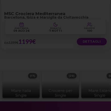
MSC Crociera Mediterranea
Barcellona, Ibiza e Marsiglia da Civitavecchia
PARTENZA
DURATA
GRUPPO
09 AGO 26
7 NOTTI
100
1199€
DETTAGLI
1399€
DA
(17)
(29)
(
Mare Italia
Crociere per
Mare Ester
Single
Single
Single