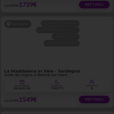
1739€
DETTAGLI
1839€
DA
SKIPPER COMPRESO
Sardegna
STARTERPACK COMPRESO
FERRAGOSTO
LAST MINUTE -100€
La Maddalena in Vela - Sardegna
Isole da sogno e libertà sul mare
PARTENZA
DURATA
GRUPPO
08 AGO 26
7 NOTTI
8
1549€
DETTAGLI
1649€
DA