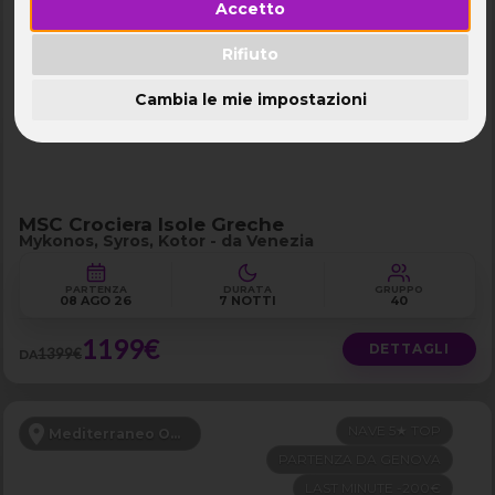
Accetto
PENSIONE COMPLETA
Mediterraneo Orientale
FERRAGOSTO
Rifiuto
LAST MINUTE -200€
Cambia le mie impostazioni
MSC Crociera Isole Greche
Mykonos, Syros, Kotor - da Venezia
PARTENZA
DURATA
GRUPPO
08 AGO 26
7 NOTTI
40
1199€
DETTAGLI
1399€
DA
NAVE 5★ TOP
Mediterraneo Occidentale
PARTENZA DA GENOVA
LAST MINUTE -200€