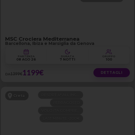
MSC Crociera Mediterranea
Barcellona, Ibiza e Marsiglia da Genova
PARTENZA
DURATA
GRUPPO
08 AGO 26
7 NOTTI
100
1199€
DETTAGLI
1399€
DA
RESORT 4* ALL INCLUSIVE
Creta
FERRAGOSTO
VOLO ITA COMPRESO
LAST MINUTE -200€