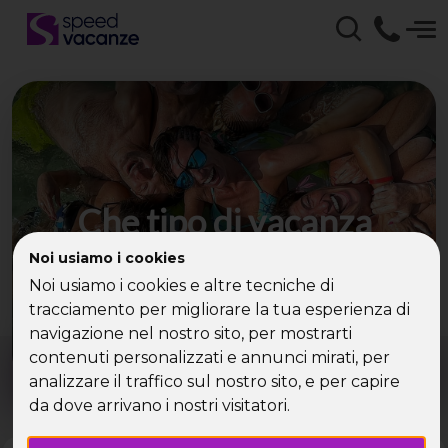
Che tipo di vacanza
cerchi?
Noi usiamo i cookies
Noi usiamo i cookies e altre tecniche di
Scegli la tua destinazione tra le diverse proposte
tracciamento per migliorare la tua esperienza di
di Speed Vacanze®
navigazione nel nostro sito, per mostrarti
Dove?
Quando?
contenuti personalizzati e annunci mirati, per
Tutto l'anno
analizzare il traffico sul nostro sito, e per capire
da dove arrivano i nostri visitatori.