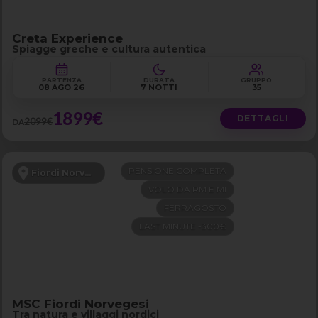
Creta Experience
Spiagge greche e cultura autentica
PARTENZA
DURATA
GRUPPO
08 AGO 26
7 NOTTI
35
1899€
DETTAGLI
2099€
DA
PENSIONE COMPLETA
Fiordi Norvegesi
VOLO DA RM E MI
FERRAGOSTO
LAST MINUTE -300€
MSC Fiordi Norvegesi
Tra natura e villaggi nordici