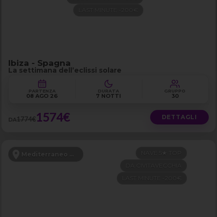
LAST MINUTE -200€
Ibiza - Spagna
La settimana dell’eclissi solare
PARTENZA
DURATA
GRUPPO
08 AGO 26
7 NOTTI
30
1574€
DETTAGLI
1774€
DA
NAVE 5★ TOP
Mediterraneo Occidentale
DA CIVITAVECCHIA
LAST MINUTE -200€