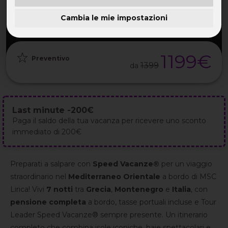
PARTENZA
DURATA
ETÀ
GRUPPO
22 Ago
8GG / 7NT
28-50 ANNI
da 35
Cambia le mie impostazioni
2026
1199€
Preventivo
1399
da
Last minute -200€
Paga il saldo della tua vacanza per ricevere uno sconto
immediato di 200€
Preparati a salpare con
Speed Vacanze®
per un viaggio
straordinario nel
Mediterraneo Orientale
a bordo di MSC
Lirica! Vivi
7 notti
tra
Grecia
,
Montenegro
e
Italia
, con
pensione completa
a bordo, tasse portuali incluse e Tour
Leader Speed Vacanze® sempre presente. Un itinerario
completo che combina isole iconiche, baie spettacolari e