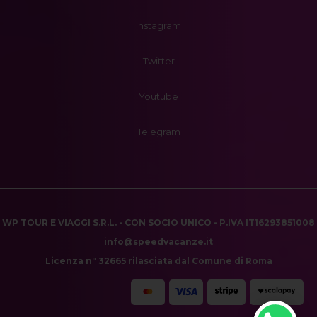
Instagram
Twitter
Youtube
Telegram
WP TOUR E VIAGGI S.R.L. - CON SOCIO UNICO - P.IVA IT16293851008
info@speedvacanze.it
Licenza n° 32665 rilasciata dal Comune di Roma