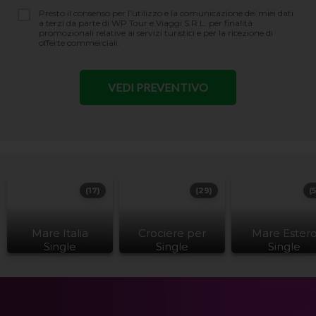
Presto il consenso per l’utilizzo e la comunicazione dei miei dati
a terzi da parte di WP Tour e Viaggi S.R.L. per finalità
promozionali relative ai servizi turistici e per la ricezione di
offerte commerciali.
(17)
(29)
(
Mare Italia
Crociere per
Mare Ester
Single
Single
Single