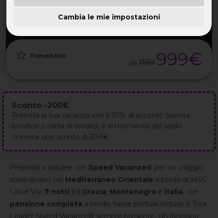
PARTENZA
DURATA
ETÀ
GRUPPO
Cambia le mie impostazioni
12 Set 2026
8GG / 7NT
32-55 ANNI
da 30
999€
Preventivo
1199
da
Sconto -200€
Prenota la tua vacanza con il 30% di acconto tramite
bonifico o carta di credito, e al momento del saldo
riceverai uno sconto di 200€
Preparati a salpare con
Speed Vacanze®
per un viaggio
straordinario nel
Mediterraneo Orientale
a bordo di MSC
Lirica! Vivi
7 notti
tra
Grecia
,
Montenegro
e
Italia
, con
pensione completa
a bordo, tasse portuali incluse e Tour
Leader Speed Vacanze® sempre presente. Un itinerario