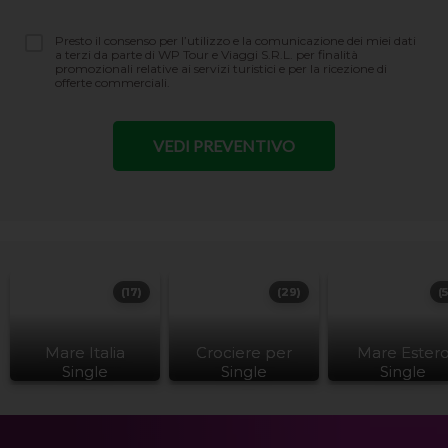
Presto il consenso per l’utilizzo e la comunicazione dei miei dati
a terzi da parte di WP Tour e Viaggi S.R.L. per finalità
promozionali relative ai servizi turistici e per la ricezione di
offerte commerciali.
(17)
(29)
(
Mare Italia
Crociere per
Mare Ester
Single
Single
Single