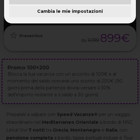
PARTENZA
DURATA
ETÀ
GRUPPO
29 Mag
8GG / 7NT
29-52 ANNI
da 40
2027
Cambia le mie impostazioni
899€
Preventivo
1099
da
Promo 100+200
Blocca la tua vacanza con un acconto di 100€ e al
momento del saldo riceverai uno sconto di 200€ (90
giorni prima della partenza dovrai versare il 30%
dell'importo restante e il saldo a 30 giorni)
Preparati a salpare con
Speed Vacanze®
per un viaggio
straordinario nel
Mediterraneo Orientale
a bordo di MSC
Lirica! Vivi
7 notti
tra
Grecia
,
Montenegro
e
Italia
, con
pensione completa
a bordo, tasse portuali incluse e Tour