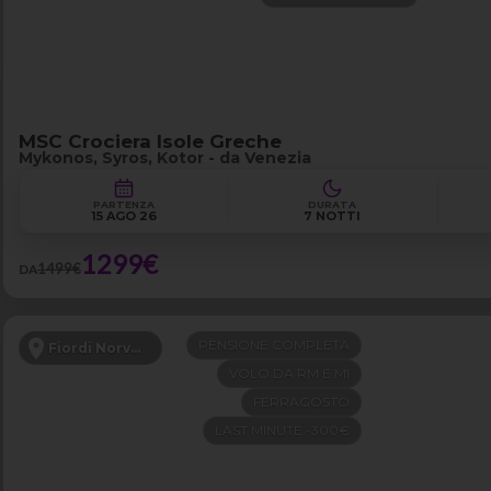
MSC Crociera Isole Greche
Mykonos, Syros, Kotor - da Venezia
PARTENZA
DURATA
15 AGO 26
7 NOTTI
1299€
1499€
DA
PENSIONE COMPLETA
Fiordi Norvegesi
VOLO DA RM E MI
FERRAGOSTO
LAST MINUTE -300€