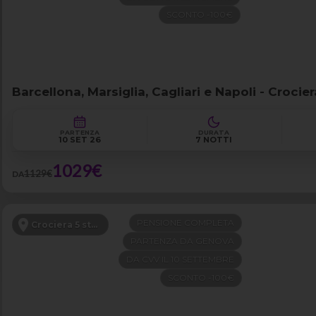
SCONTO -100€
Barcellona, Marsiglia, Cagliari e Napoli - Croci
PARTENZA
DURATA
10 SET 26
7 NOTTI
1029€
1129€
DA
PENSIONE COMPLETA
Crociera 5 stelle
PARTENZA DA GENOVA
DA CVV IL 10 SETTEMBRE
SCONTO -100€