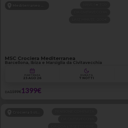
NAVE 5★ TOP
Mediterraneo Occidentale
DA CIVITAVECCHIA
LAST MINUTE -200€
MSC Crociera Mediterranea
Barcellona, Ibiza e Marsiglia da Civitavecchia
PARTENZA
DURATA
23 AGO 26
7 NOTTI
1399€
1599€
DA
PENSIONE COMPLETA
Crociera 5 stelle
DA CIVITAVECCHIA
DA GOA L'11 SETTEMBRE