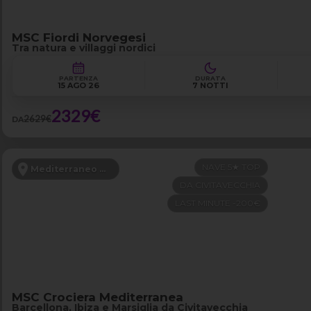
MSC Fiordi Norvegesi
Tra natura e villaggi nordici
PARTENZA
DURATA
15 AGO 26
7 NOTTI
2329€
2629€
DA
NAVE 5★ TOP
Mediterraneo Occidentale
DA CIVITAVECCHIA
LAST MINUTE -200€
MSC Crociera Mediterranea
Barcellona, Ibiza e Marsiglia da Civitavecchia