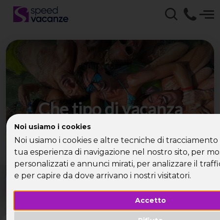
Che tipo di vacanza
cerchi?
Noi usiamo i cookies
Noi usiamo i cookies e altre tecniche di tracciamento 
Scegli la tua destinazione tra le diverse proposte
tua esperienza di navigazione nel nostro sito, per mo
di Speed Vacanze®
personalizzati e annunci mirati, per analizzare il traffi
Dove?
Quando?
e per capire da dove arrivano i nostri visitatori.
Tutto l'anno
Accetto