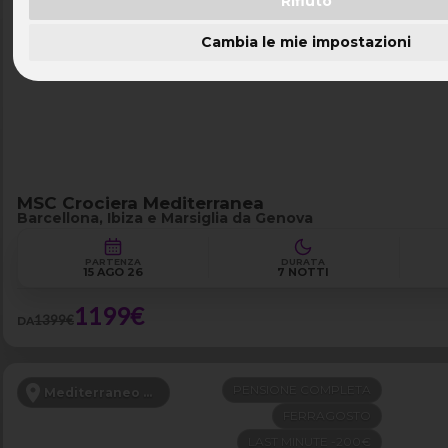
Rifiuto
NAVE 5★ TOP
Mediterraneo Occidentale
Cambia le mie impostazioni
PARTENZA DA GENOVA
LAST MINUTE -200€
MSC Crociera Mediterranea
Barcellona, Ibiza e Marsiglia da Genova
PARTENZA
DURATA
15 AGO 26
7 NOTTI
1199€
1399€
DA
PENSIONE COMPLETA
Mediterraneo Orientale
FERRAGOSTO
LAST MINUTE -200€