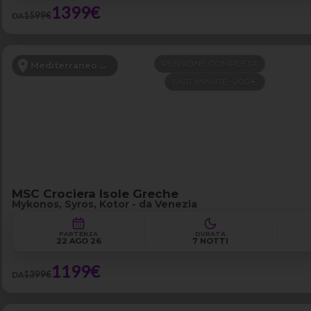
1399€
1599€
DA
PENSIONE COMPLETA
Mediterraneo Orientale
LAST MINUTE -200€
MSC Crociera Isole Greche
Mykonos, Syros, Kotor - da Venezia
PARTENZA
DURATA
22 AGO 26
7 NOTTI
1199€
1399€
DA