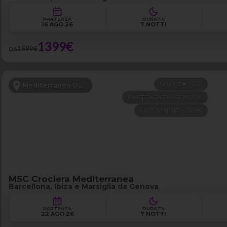
PARTENZA
DURATA
16 AGO 26
7 NOTTI
1399€
1599€
DA
NAVE 5★ TOP
Mediterraneo Occidentale
PARTENZA DA GENOVA
LAST MINUTE -200€
MSC Crociera Mediterranea
Barcellona, Ibiza e Marsiglia da Genova
PARTENZA
DURATA
22 AGO 26
7 NOTTI