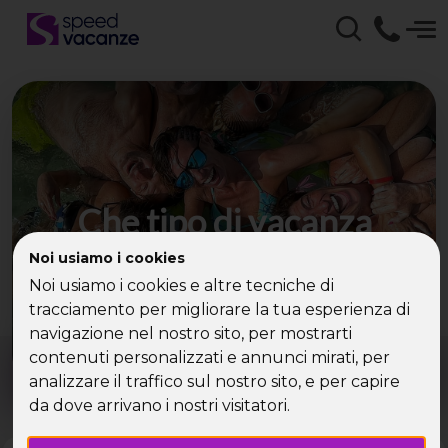
Che tipo di vacanza
cerchi?
Noi usiamo i cookies
Noi usiamo i cookies e altre tecniche di
Scegli la tua destinazione tra le diverse proposte
tracciamento per migliorare la tua esperienza di
di Speed Vacanze®
navigazione nel nostro sito, per mostrarti
Dove?
Quando?
contenuti personalizzati e annunci mirati, per
Tutto l'anno
analizzare il traffico sul nostro sito, e per capire
da dove arrivano i nostri visitatori.