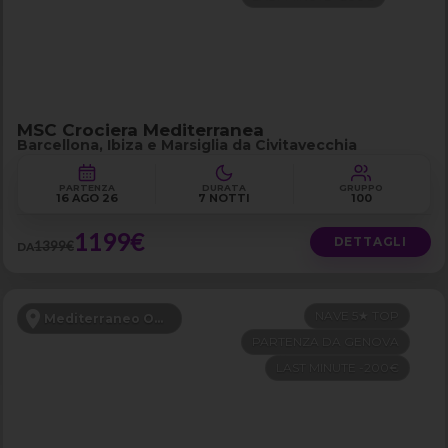
MSC Crociera Mediterranea
Barcellona, Ibiza e Marsiglia da Civitavecchia
PARTENZA
DURATA
GRUPPO
16 AGO 26
7 NOTTI
100
1199€
DETTAGLI
1399€
DA
NAVE 5★ TOP
Mediterraneo Occidentale
PARTENZA DA GENOVA
LAST MINUTE -200€