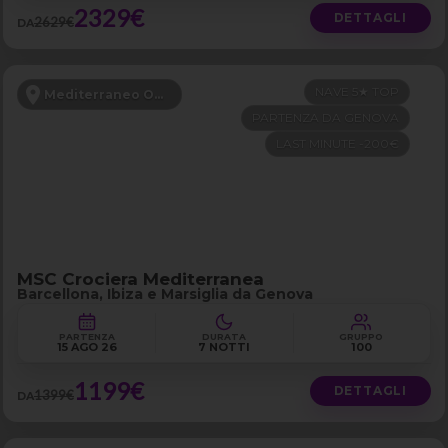
2329€
DETTAGLI
2629€
DA
NAVE 5★ TOP
Mediterraneo Occidentale
PARTENZA DA GENOVA
LAST MINUTE -200€
MSC Crociera Mediterranea
Barcellona, Ibiza e Marsiglia da Genova
PARTENZA
DURATA
GRUPPO
15 AGO 26
7 NOTTI
100
1199€
DETTAGLI
1399€
DA