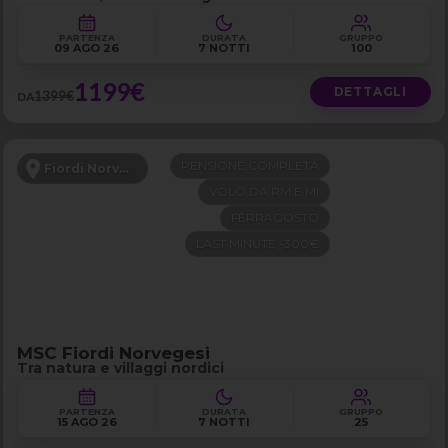
PARTENZA
DURATA
GRUPPO
09 AGO 26
7 NOTTI
100
1199€
DETTAGLI
1399€
DA
PENSIONE COMPLETA
Fiordi Norvegesi
VOLO DA RM E MI
FERRAGOSTO
LAST MINUTE -300€
MSC Fiordi Norvegesi
Tra natura e villaggi nordici
PARTENZA
DURATA
GRUPPO
15 AGO 26
7 NOTTI
25