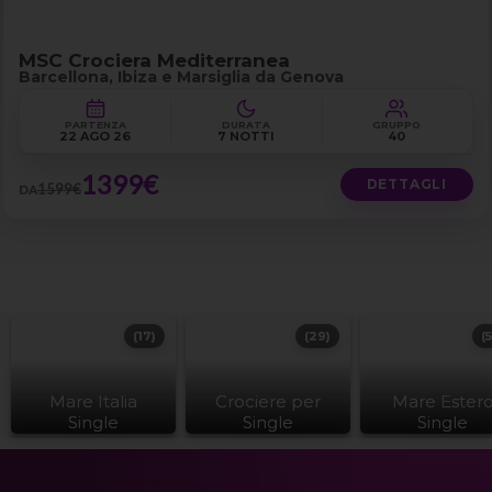
MSC Crociera Mediterranea
Barcellona, Ibiza e Marsiglia da Genova
PARTENZA
DURATA
GRUPPO
22 AGO 26
7 NOTTI
40
1399€
DETTAGLI
1599€
DA
(17)
(29)
(
Mare Italia
Crociere per
Mare Ester
Single
Single
Single