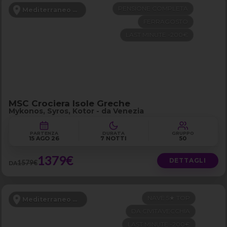
PENSIONE COMPLETA
Mediterraneo Orientale
FERRAGOSTO
LAST MINUTE -200€
MSC Crociera Isole Greche
Mykonos, Syros, Kotor - da Venezia
PARTENZA
DURATA
GRUPPO
15 AGO 26
7 NOTTI
50
1379€
DETTAGLI
1579€
DA
NAVE 5★ TOP
Mediterraneo Occidentale
DA CIVITAVECCHIA
LAST MINUTE -200€