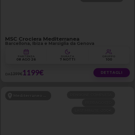
MSC Crociera Mediterranea
Barcellona, Ibiza e Marsiglia da Genova
PARTENZA
DURATA
GRUPPO
08 AGO 26
7 NOTTI
100
1199€
DETTAGLI
1399€
DA
PENSIONE COMPLETA
Mediterraneo Orientale
FERRAGOSTO
LAST MINUTE -200€