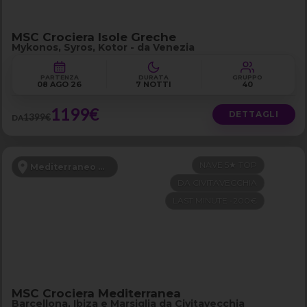
MSC Crociera Isole Greche
Mykonos, Syros, Kotor - da Venezia
PARTENZA
DURATA
GRUPPO
08 AGO 26
7 NOTTI
40
1199€
DETTAGLI
1399€
DA
NAVE 5★ TOP
Mediterraneo Occidentale
DA CIVITAVECCHIA
LAST MINUTE -200€
MSC Crociera Mediterranea
Barcellona, Ibiza e Marsiglia da Civitavecchia