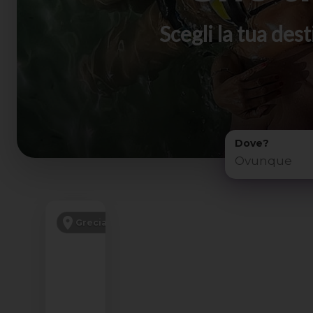
Scegli la tua de
Dove?
VERACLUB
Grecia
ALL INCLUSIVE
VOLO COMPRESO
SCONTO -200€