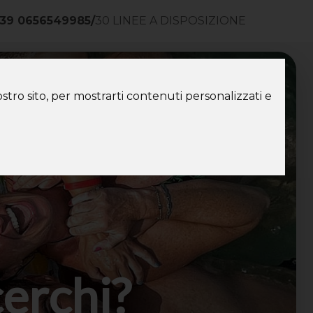
39 0656549985
/
30 LINEE A DISPOSIZIONE
ntatti
stro sito, per mostrarti contenuti personalizzati e
cerchi?