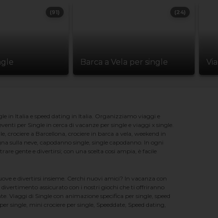
(91)
(24)
ngle
Barca a Vela per single
Vi
e in Italia e speed dating in Italia. Organizziamo viaggi e
enti per Single in cerca di vacanze per single e viaggi x single.
e, crociere a Barcellona, crociere in barca a vela, weekend in
na sulla neve, capodanno single, single capodanno. In ogni
e gente e divertirsi; con una scelta cosi ampia, è facile
nuove e divertirsi insieme. Cerchi nuovi amici? In vacanza con
 divertimento assicurato con i nostri giochi che ti offriranno
te. Viaggi di Single con animazione specifica per single, speed
er single, mini crociere per single, Speeddate, Speed dating,