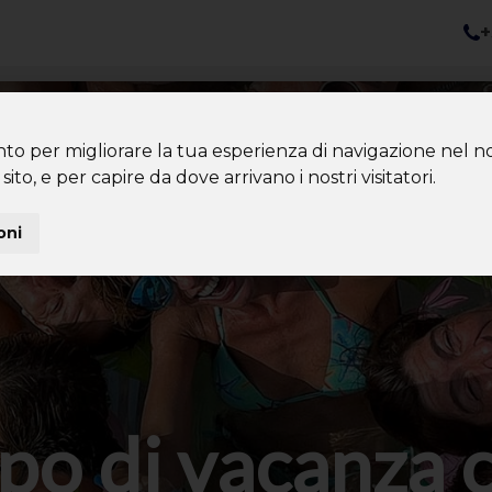
+
nazioni
Diventa Tour Leader
Co
About us
Community
nto per migliorare la tua esperienza di navigazione nel no
sito, e per capire da dove arrivano i nostri visitatori.
oni
po di vacanza 