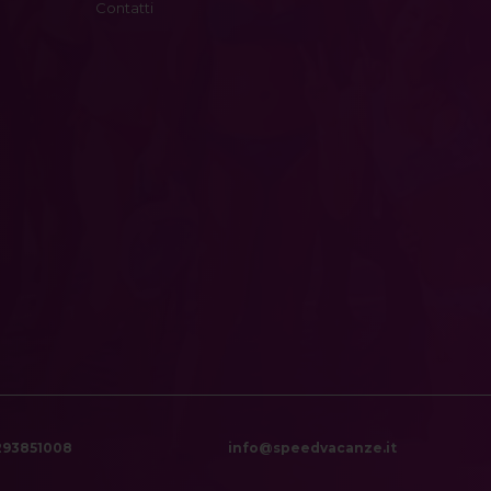
Contatti
6293851008
info@speedvacanze.it