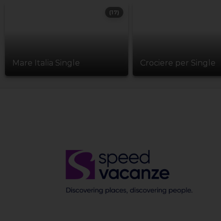
(17)
Mare Italia Single
Crociere per Single