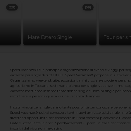
(29)
(59)
Mare Estero Single
Tour per si
Speed Vacanze® è la principale organizzazione di eventi e viaggi per singl
vacanze per single di tutta Italia. Speed Vacanze® propone iniziative ed ev
Organizziamo weekend, gite, escursioni, mini crociere e crociere per singl
agriturismo in Toscana, settimana bianca per single, vacanze in montag
vacanza mettiamo insieme tante donne single e uomini single per incontrar
incontrare la persona giusta in una vacanza di singles.
I nostri viaggi per single danno tante possibilità per conoscere persone 
Speed Vacanze® potrai conoscere tanti nuovi amici...e tutti single! In più
divertenti opportunità per conoscere in un'atmosfera piacevole e rilassan
Date e Speed Date Dinner. SpeedVacanze® - i primi in Italia per crociere p
incontri dal vivo e online dating.