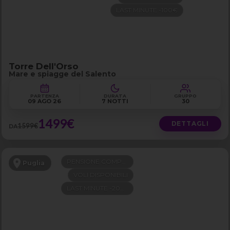
LAST MINUTE -100€
Torre Dell'Orso
Mare e spiagge del Salento
PARTENZA
DURATA
GRUPPO
09 AGO 26
7 NOTTI
30
1499€
DETTAGLI
1599€
DA
PENSIONE COMPLETA
Puglia
VOLI DISPONIBILI
LAST MINUTE -200€