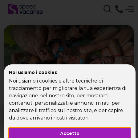
Che tipo di vacanza
Noi usiamo i cookies
cerchi?
Noi usiamo i cookies e altre tecniche di
tracciamento per migliorare la tua esperienza di
Scegli la tua destinazione tra le diverse proposte
navigazione nel nostro sito, per mostrarti
di Speed Vacanze®
contenuti personalizzati e annunci mirati, per
Dove?
Quando?
analizzare il traffico sul nostro sito, e per capire
Tutto l'anno
da dove arrivano i nostri visitatori.
Accetto