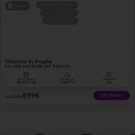
PENSIONE COMPLETA
Puglia
VOLI DISPONIBILI
SCONTO -200€
Otranto in Puglia
Le cale più belle del Salento
PARTENZA
DURATA
GRUPPO
06 SET 26
7 NOTTI
30
899€
DETTAGLI
1099€
DA