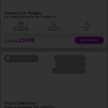
Otranto in Puglia
Le cale più belle del Salento
PARTENZA
DURATA
GRUPPO
16 AGO 26
7 NOTTI
50
2349€
DETTAGLI
2549€
DA
MEZZA PENSIONE
Torre dell'Orso - Puglia
VOLI DISPONIBILI
LAST MINUTE -100€
Torre Dell'Orso
Mare e spiagge del Salento