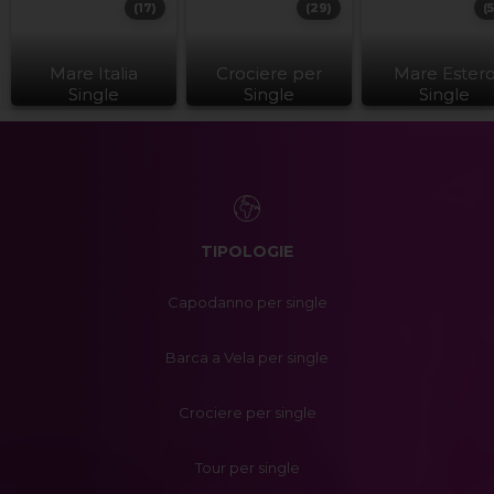
(17)
(29)
(
Mare Italia
Crociere per
Mare Ester
Single
Single
Single
TIPOLOGIE
Capodanno per single
Barca a Vela per single
Crociere per single
Tour per single