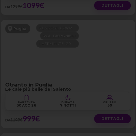
1099€
DETTAGLI
1299€
DA
PENSIONE COMPLETA
Puglia
VOLI DISPONIBILI
LAST MINUTE -200€
Otranto in Puglia
Le cale più belle del Salento
PARTENZA
DURATA
GRUPPO
30 AGO 26
7 NOTTI
30
999€
DETTAGLI
1199€
DA