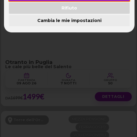
PENSIONE COMPLETA
Puglia
Rifiuto
FERRAGOSTO
Cambia le mie impostazioni
VOLI DISPONIBILI
LAST MINUTE -200€
Otranto in Puglia
Le cale più belle del Salento
PARTENZA
DURATA
GRUPPO
09 AGO 26
7 NOTTI
50
1499€
DETTAGLI
1699€
DA
MEZZA PENSIONE
Torre dell'Orso - Puglia
FERRAGOSTO
VOLI DISPONIBILI