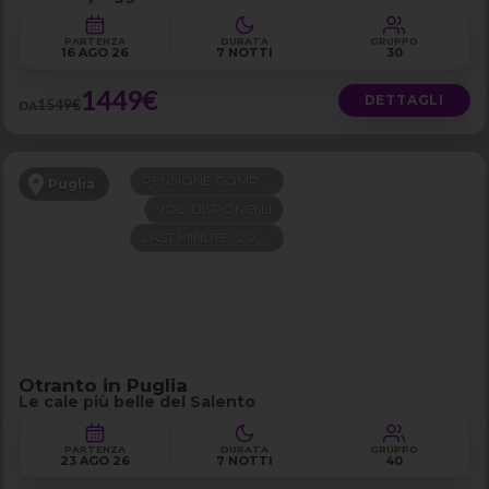
PARTENZA
DURATA
GRUPPO
16 AGO 26
7 NOTTI
30
1449€
DETTAGLI
1549€
DA
PENSIONE COMPLETA
Puglia
VOLI DISPONIBILI
LAST MINUTE -200€
Otranto in Puglia
Le cale più belle del Salento
PARTENZA
DURATA
GRUPPO
23 AGO 26
7 NOTTI
40