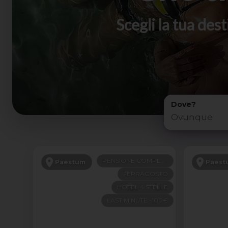
Scegli la tua de
Dove?
PENSIONE COMPLETA
Paestum
Paest
FERRAGOSTO
HOTEL 4 STELLE
LAST MINUTE -100€