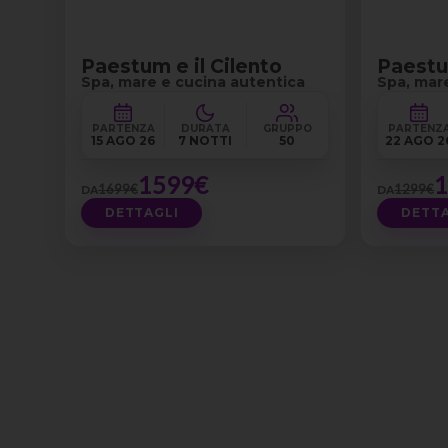
Paestum e il Cilento
Paestum
Spa, mare e cucina autentica
Spa, mar
PARTENZA
DURATA
GRUPPO
PARTENZ
15 AGO 26
7 NOTTI
50
22 AGO 2
1599€
1699€
1299€
DA
DA
DETTAGLI
DETTA