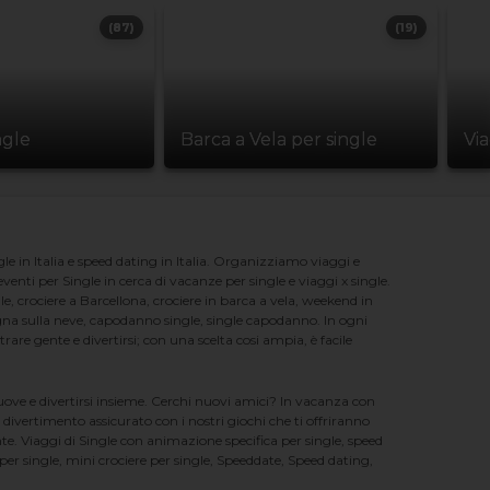
(87)
(19)
ngle
Barca a Vela per single
Vi
e in Italia e speed dating in Italia. Organizziamo viaggi e
enti per Single in cerca di vacanze per single e viaggi x single.
e, crociere a Barcellona, crociere in barca a vela, weekend in
na sulla neve, capodanno single, single capodanno. In ogni
e gente e divertirsi; con una scelta cosi ampia, è facile
nuove e divertirsi insieme. Cerchi nuovi amici? In vacanza con
 divertimento assicurato con i nostri giochi che ti offriranno
te. Viaggi di Single con animazione specifica per single, speed
er single, mini crociere per single, Speeddate, Speed dating,