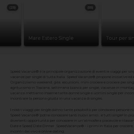
(25)
(55)
Mare Estero Single
Tour per si
Speed Vacanze® è la principale organizzazione di eventi e viaggi per singl
vacanze per single di tutta Italia. Speed Vacanze® propone iniziative ed ev
Organizziamo weekend, gite, escursioni, mini crociere e crociere per singl
agriturismo in Toscana, settimana bianca per single, vacanze in montag
vacanza mettiamo insieme tante donne single e uomini single per incontrar
incontrare la persona giusta in una vacanza di singles.
I nostri viaggi per single danno tante possibilità per conoscere persone 
Speed Vacanze® potrai conoscere tanti nuovi amici...e tutti single! In più
divertenti opportunità per conoscere in un'atmosfera piacevole e rilassan
Date e Speed Date Dinner. SpeedVacanze® - i primi in Italia per crociere p
incontri dal vivo e online dating.