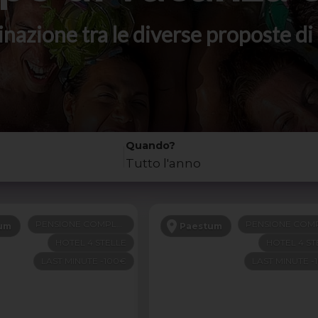
stinazione tra le diverse proposte 
Quando?
Tutto l'anno
PENSIONE COMPLETA
um
Paestum
HOTEL 4 STELLE
HOTEL 4 ST
LAST MINUTE -100€
LAST MINUTE -