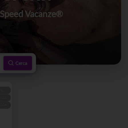
di Speed Vacanze®
Cerca
PENSIONE COMPLETA
ELLE
100€