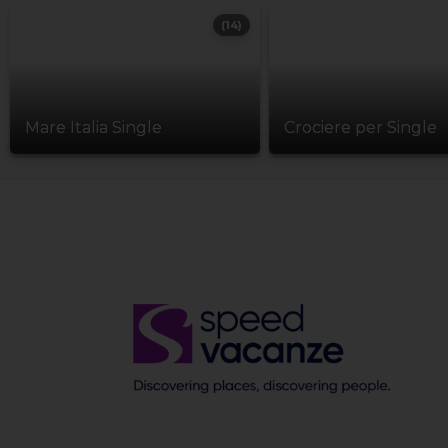
(14)
Mare Italia Single
Crociere per Single