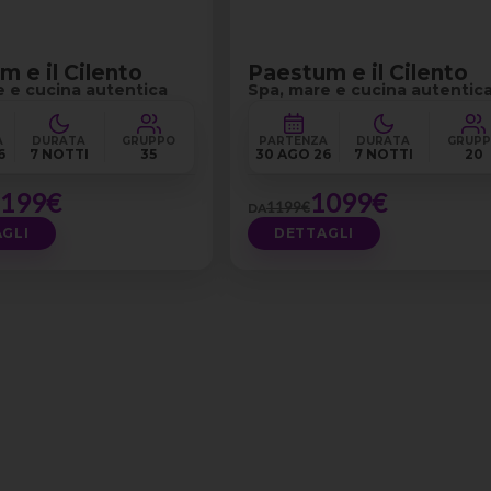
 e il Cilento
Paestum e il Cilento
e e cucina autentica
Spa, mare e cucina autentic
A
DURATA
GRUPPO
PARTENZA
DURATA
GRUP
6
7 NOTTI
35
30 AGO 26
7 NOTTI
20
1199€
1099€
1199€
DA
GLI
DETTAGLI