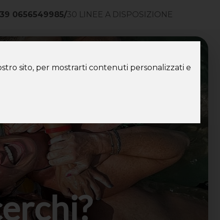
39 0656549985
/
30 LINEE A DISPOSIZIONE
ntatti
stro sito, per mostrarti contenuti personalizzati e
cerchi?