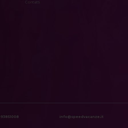
Contatti
6293851008
info@speedvacanze.it