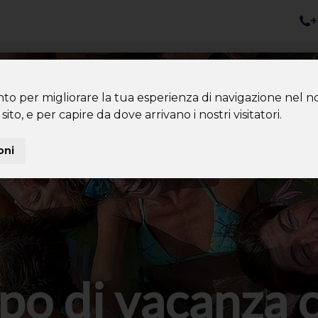
+
nazioni
Diventa Tour Leader
Co
About us
Community
nto per migliorare la tua esperienza di navigazione nel no
sito, e per capire da dove arrivano i nostri visitatori.
oni
po di vacanza 