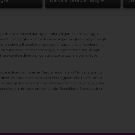
ngle
Barca a Vela per single
Vi
e in Italia e speed dating in Italia. Organizziamo viaggi e
enti per Single in cerca di vacanze per single e viaggi x single.
e, crociere a Barcellona, crociere in barca a vela, weekend in
na sulla neve, capodanno single, single capodanno. In ogni
e gente e divertirsi; con una scelta cosi ampia, è facile
nuove e divertirsi insieme. Cerchi nuovi amici? In vacanza con
 divertimento assicurato con i nostri giochi che ti offriranno
te. Viaggi di Single con animazione specifica per single, speed
er single, mini crociere per single, Speeddate, Speed dating,