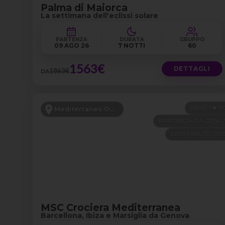
Palma di Maiorca
La settimana dell'eclissi solare
PARTENZA
DURATA
GRUPPO
09 AGO 26
7 NOTTI
60
1563€
DETTAGLI
1863€
DA
NAVE 5★ T
Mediterraneo Occidentale
PARTENZA DA GENO
LAST MINUTE -2
MSC Crociera Mediterranea
Barcellona, Ibiza e Marsiglia da Genova