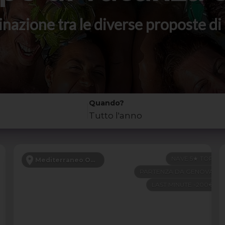
stinazione tra le diverse proposte 
Quando?
Tutto l'anno
NAVE 5★ TOP
Mediterraneo Occidentale
PARTENZA DA GENOVA
LAST MINUTE -200€