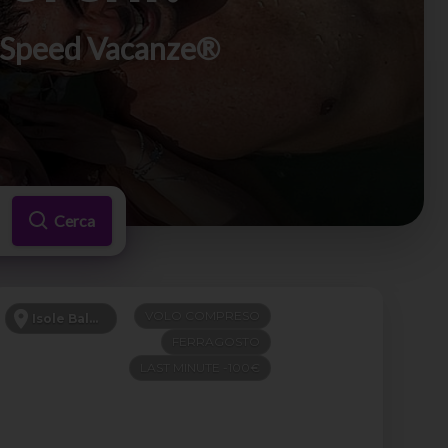
di Speed Vacanze®
Cerca
VOLO COMPRESO
Isole Baleari
FERRAGOSTO
LAST MINUTE -100€