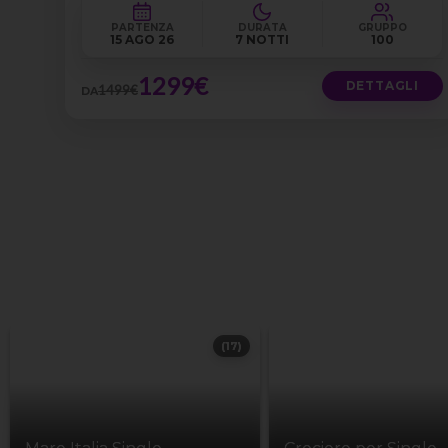
PARTENZA
DURATA
GRUPPO
15 AGO 26
7 NOTTI
100
1299€
DETTAGLI
1499€
DA
(17)