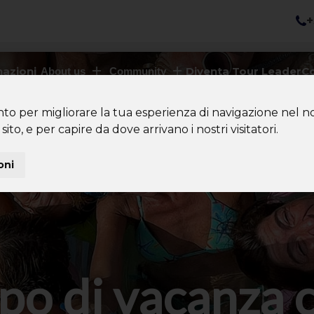
+
nazioni
Diventa Tour Leader
Co
About us
Community
nto per migliorare la tua esperienza di navigazione nel no
sito, e per capire da dove arrivano i nostri visitatori.
oni
po di vacanza 