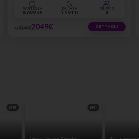
PARTENZA
DURATA
GRUPPO
15 AGO 26
7 NOTTI
8
2049€
DETTAGLI
2149€
DA
(29)
(58)