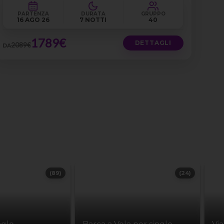
PARTENZA
DURATA
GRUPPO
16 AGO 26
7 NOTTI
40
1789€
DETTAGLI
2089€
DA
(89)
(24)