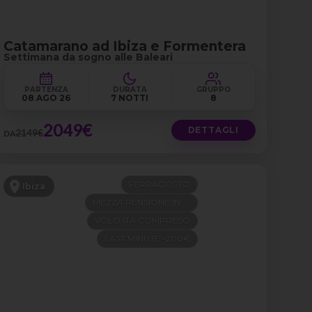
Catamarano ad Ibiza e Formentera
Settimana da sogno alle Baleari
PARTENZA
DURATA
GRUPPO
08 AGO 26
7 NOTTI
8
2049€
DETTAGLI
2149€
DA
FERRAGOSTO
Ibiza
MEZZA PENSIONE IN 4 STELLE
VOLO ITA COMPRESO
LAST MINUTE -200€