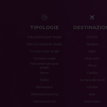
TIPOLOGIE
DESTINAZIO
Capodanno per single
Grecia
Barca a Vela per single
Spagna
Crociere per single
Italia
Tour per single
Stati uniti
Fine settimana per
Africa
single
Neve
Caraibi
Safari
Europa del nord
Benessere
Londra
Weekend a tema
Asia
Mete esotiche
Mare Italia