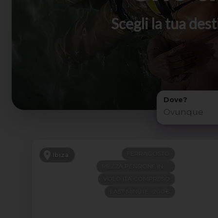
Scegli la tua de
Dove?
FERRAGOSTO
Ibiza
MEZZA PENSIONE IN 4 STELLE
VOLO ITA COMPRESO
LAST MINUTE -200€