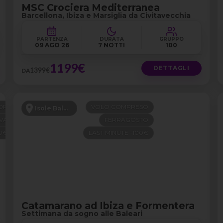
MSC Crociera Mediterranea
Barcellona, Ibiza e Marsiglia da Civitavecchia
PARTENZA
DURATA
GRUPPO
09 AGO 26
7 NOTTI
100
1199€
DETTAGLI
1399€
DA
OP
VOLO COMPRESO
Isole Baleari
VA
FERRAGOSTO
00€
LAST MINUTE -100€
Catamarano ad Ibiza e Formentera
Settimana da sogno alle Baleari