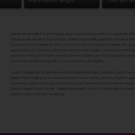
Mare Estero Single
Tour per si
Speed Vacanze® è la principale organizzazione di eventi e viaggi per singl
vacanze per single di tutta Italia. Speed Vacanze® propone iniziative ed ev
Organizziamo weekend, gite, escursioni, mini crociere e crociere per singl
agriturismo in Toscana, settimana bianca per single, vacanze in montag
vacanza mettiamo insieme tante donne single e uomini single per incontrar
incontrare la persona giusta in una vacanza di singles.
I nostri viaggi per single danno tante possibilità per conoscere persone 
Speed Vacanze® potrai conoscere tanti nuovi amici...e tutti single! In più
divertenti opportunità per conoscere in un'atmosfera piacevole e rilassan
Date e Speed Date Dinner. SpeedVacanze® - i primi in Italia per crociere p
incontri dal vivo e online dating.