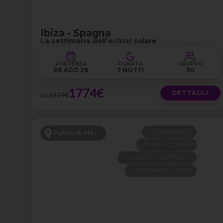
Ibiza - Spagna
La settimana dell’eclissi solare
PARTENZA
DURATA
GRUPPO
08 AGO 26
7 NOTTI
30
1774€
DETTAGLI
1974€
DA
FERRAGOSTO
Palma di Maiorca
HOTEL 4 STELLE
VOLO ITA COMPRESO
LAST MINUTE -300€