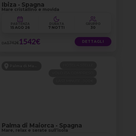
Ibiza - Spagna
Mare cristallino e movida
PARTENZA
DURATA
GRUPPO
15 AGO 26
7 NOTTI
30
1542€
DETTAGLI
1742€
DA
HOTEL 4 STELLE
Palma di Maiorca
VOLO ITA COMPRESO
LAST MINUTE -300€
Palma di Maiorca - Spagna
Mare, relax e serate sull’isola