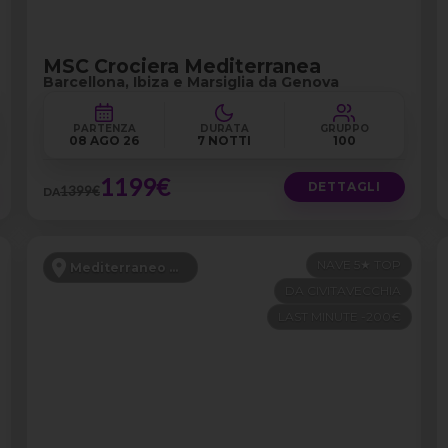
MSC Crociera Mediterranea
Barcellona, Ibiza e Marsiglia da Genova
PARTENZA
DURATA
GRUPPO
08 AGO 26
7 NOTTI
100
1199€
DETTAGLI
1399€
DA
NAVE 5★ TOP
Mediterraneo Occidentale
DA CIVITAVECCHIA
LAST MINUTE -200€