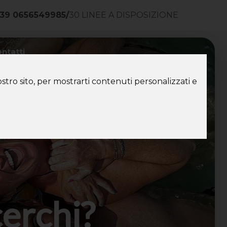
39 0656549985
/
30 LINEE A DISPOSIZIONE
ntatti
stro sito, per mostrarti contenuti personalizzati e
cerchi?