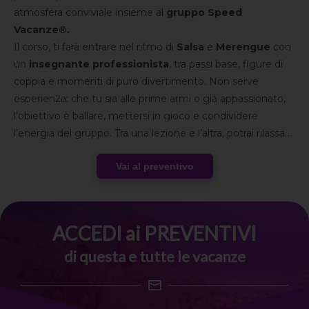
atmosfera conviviale insieme al
gruppo Speed
Vacanze®.
Il corso, ti farà entrare nel ritmo di
Salsa
e
Merengue
con
un
insegnante professionista
, tra passi base, figure di
coppia e momenti di puro divertimento. Non serve
esperienza: che tu sia alle prime armi o già appassionato,
l’obiettivo è ballare, mettersi in gioco e condividere
l’energia del gruppo. Tra una lezione e l’altra, potrai rilassarti
nella quiete della riserva naturale, partecipare alle attività
Vai al preventivo
serali in hotel e arricchire il weekend con escursioni
facoltative tra
borghi toscani
, arte e degustazioni.
Un’
esperienza
che combina musica, natura e spirito di
gruppo in una cornice autentica, firmata Speed Vacanze®.
ACCEDI ai PREVENTIVI
di questa e tutte le vacanze