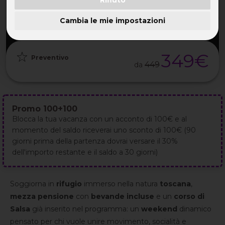
PARTENZA
DURATA
ETÀ
GRUPPO
12 Feb
3GG / 2NT
30-55 ANNI
da 25
2027
Cambia le mie impostazioni
349€
Preventivo
449
da
Promo 100+100
Blocca la tua vacanza con un acconto di 100€ e al
momento del saldo riceverai uno sconto di 100€ (90
giorni prima della partenza dovrai versare il 30%
dell'importo restante e il saldo a 30 giorni)
Soggiorna in
rifugio
immerso nella natura
toscana
,
mezza pensione
con
bevande incluse
e un
corso di
Salsa
già inserito nel programma: un
weekend
dinamico
pensato per chi vuole unire movimento, socialità e