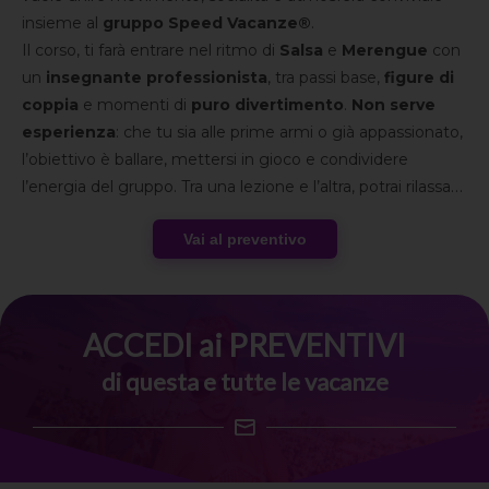
insieme al
gruppo Speed Vacanze®
.
Il corso, ti farà entrare nel ritmo di
Salsa
e
Merengue
con
un
insegnante professionista
, tra passi base,
figure di
coppia
e momenti di
puro divertimento
.
Non serve
esperienza
: che tu sia alle prime armi o già appassionato,
l’obiettivo è ballare, mettersi in gioco e condividere
l’energia del gruppo. Tra una lezione e l’altra, potrai rilassarti
nella quiete della riserva naturale, partecipare alle
attività
Vai al preventivo
serali
in hotel e arricchire il weekend con
escursioni
facoltative tra
borghi toscani
, arte e
degustazioni
.
Un’esperienza che combina musica, natura e spirito di
gruppo in una cornice autentica, firmata Speed Vacanze®.
ACCEDI ai PREVENTIVI
di questa e tutte le vacanze