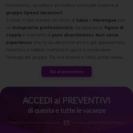
movimento, socialità e atmosfera conviviale insieme al
gruppo Speed Vacanze®
.
Il corso, ti farà entrare nel ritmo di
Salsa
e
Merengue
con
un
insegnante professionista
, tra passi base,
figure di
coppia
e momenti di
puro divertimento
.
Non serve
esperienza
: che tu sia alle prime armi o già appassionato,
l’obiettivo è ballare, mettersi in gioco e condividere
l’energia del gruppo. Tra una lezione e l’altra, potrai rilassarti
nella quiete della riserva naturale, partecipare alle
attività
Vai al preventivo
serali
in hotel e arricchire il weekend con
escursioni
facoltative tra
borghi toscani
, arte e
degustazioni
.
Un’esperienza che combina musica, natura e spirito di
gruppo in una cornice autentica, firmata Speed Vacanze®.
ACCEDI ai PREVENTIVI
di questa e tutte le vacanze