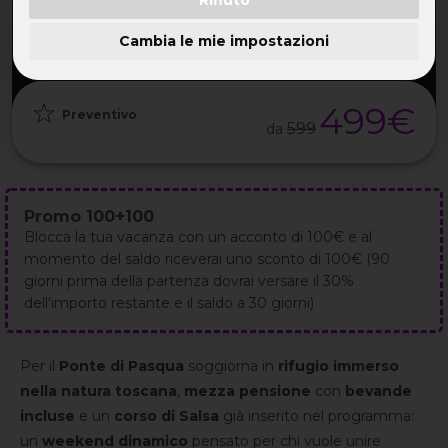
PARTENZA
DURATA
ETÀ
GRUPPO
26 Mar
4GG / 3NT
30-55 ANNI
da 30
2027
Cambia le mie impostazioni
499€
Preventivo
599
da
Promo 100+100
Blocca la tua vacanza con un acconto di 100€ e al
momento del saldo riceverai uno sconto di 100€ (90
giorni prima della partenza dovrai versare il 30%
dell'importo restante e il saldo a 30 giorni)
Per il
Ponte di Pasqua
soggiorna in
rifugio immerso
nella natura toscana
,
mezza pensione
con
bevande
incluse
e un
corso di Salsa
già inserito nel programma:
un
weekend dinamico
pensato per chi vuole unire