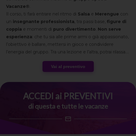
Vacanze®
.
Il corso, ti farà entrare nel ritmo di
Salsa
e
Merengue
con
un
insegnante professionista
, tra passi base,
figure di
coppia
e momenti di
puro divertimento
.
Non serve
esperienza
: che tu sia alle prime armi o già appassionato,
l’obiettivo è ballare, mettersi in gioco e condividere
l’energia del gruppo. Tra una lezione e l’altra, potrai rilassarti
nella quiete della riserva naturale, partecipare alle
attività
Vai al preventivo
serali
in hotel e arricchire il weekend con
escursioni
facoltative tra
borghi toscani
, arte e
degustazioni
.
Un’esperienza che combina musica, natura e spirito di
gruppo in una cornice autentica, firmata Speed Vacanze®.
ACCEDI ai PREVENTIVI
di questa e tutte le vacanze