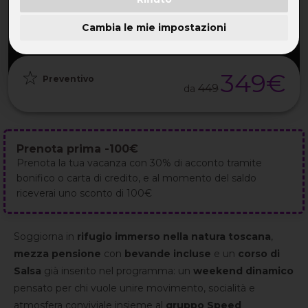
PARTENZA
DURATA
ETÀ
GRUPPO
25 Set
3GG / 2NT
30-55 ANNI
da 25
2026
Cambia le mie impostazioni
349€
Preventivo
449
da
Prenota prima -100€
Prenota la tua vacanza con 30% di acconto tramite
bonifico o carta di credito, e al momento del saldo
riceverai uno sconto di 100€
Soggiorna in
rifugio immerso nella natura toscana
,
mezza pensione
con
bevande incluse
e un
corso di
Salsa
già inserito nel programma: un
weekend dinamico
pensato per chi vuole unire movimento, socialità e
atmosfera conviviale insieme al
gruppo Speed