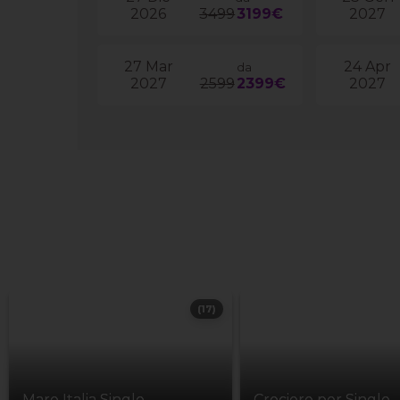
2026
3499
3199€
2027
27 Mar
24 Apr
da
2027
2599
2399€
2027
(17)
Mare Italia Single
Crociere per Single