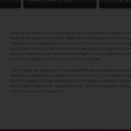
Speed Vacanze® è la principale organizzazione di eventi e viaggi per singl
vacanze per single di tutta Italia. Speed Vacanze® propone iniziative ed ev
Organizziamo weekend, gite, escursioni, mini crociere e crociere per singl
agriturismo in Toscana, settimana bianca per single, vacanze in montag
vacanza mettiamo insieme tante donne single e uomini single per incontrar
incontrare la persona giusta in una vacanza di singles.
I nostri viaggi per single danno tante possibilità per conoscere persone 
Speed Vacanze® potrai conoscere tanti nuovi amici...e tutti single! In più
divertenti opportunità per conoscere in un'atmosfera piacevole e rilassan
Date e Speed Date Dinner. SpeedVacanze® - i primi in Italia per crociere p
incontri dal vivo e online dating.