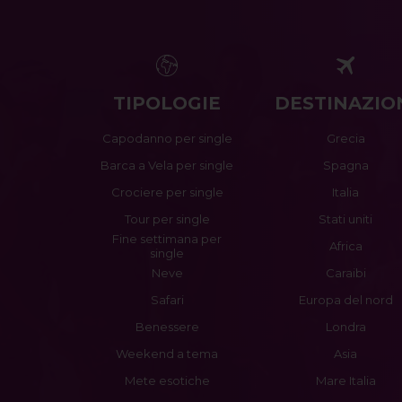
TIPOLOGIE
DESTINAZIO
Capodanno per single
Grecia
Barca a Vela per single
Spagna
Crociere per single
Italia
Tour per single
Stati uniti
Fine settimana per
Africa
single
Neve
Caraibi
Safari
Europa del nord
Benessere
Londra
Weekend a tema
Asia
Mete esotiche
Mare Italia