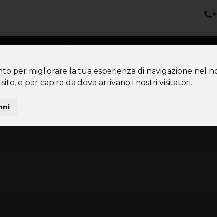
+
nazioni
Diventa Tour Leader
Co
About us
Community
nto per migliorare la tua esperienza di navigazione nel no
sito, e per capire da dove arrivano i nostri visitatori.
oni