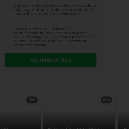
Dichiaro di aver preso visione della privacy policy e
autorizzo il trattamento dei dati personali per le
finalità di cui ai punti a) b) c) della stessa.
Presto il consenso per l’utilizzo e la
comunicazione dei miei dati a terzi da parte di
WP Tour e Viaggi S.R.L. per finalità promozionali
relative ai servizi turistici e per la ricezione di
offerte commerciali.
(89)
(24)
ngle
Barca a Vela per single
Vi