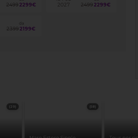
2499
2299€
2027
2499
2299€
da
2399
2199€
(29)
(58)
Mare Estero Single
Tour per si