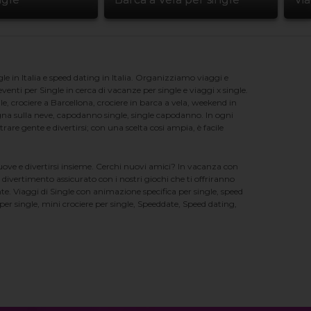
e in Italia e speed dating in Italia. Organizziamo viaggi e
enti per Single in cerca di vacanze per single e viaggi x single.
e, crociere a Barcellona, crociere in barca a vela, weekend in
na sulla neve, capodanno single, single capodanno. In ogni
e gente e divertirsi; con una scelta cosi ampia, è facile
nuove e divertirsi insieme. Cerchi nuovi amici? In vacanza con
 divertimento assicurato con i nostri giochi che ti offriranno
te. Viaggi di Single con animazione specifica per single, speed
er single, mini crociere per single, Speeddate, Speed dating,