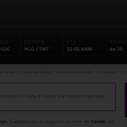
NZA
DURATA
ETÀ
GRUP
2026
9GG / 7NT
32-55 ANNI
da 28
per Single
Caraibi per Single
America Latina Single
In Singola
San
e bonifico o carta di credito, e al momento del saldo
ngo.
Ti aspetta con un soggiorno sul mare dei
Caraibi
, con