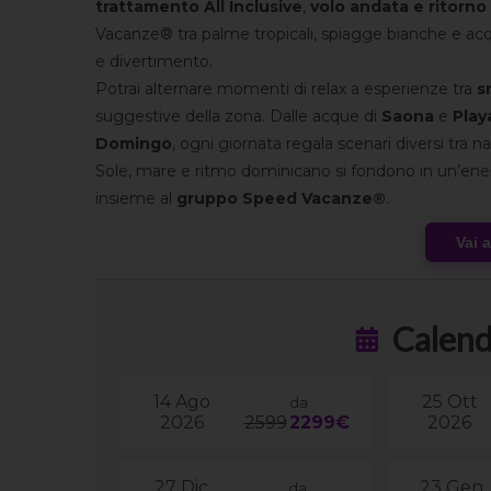
trattamento All Inclusive
,
volo andata e ritorno
Vacanze® tra palme tropicali, spiagge bianche e acque 
e divertimento.
Potrai alternare momenti di relax a esperienze tra
s
suggestive della zona. Dalle acque di
Saona
e
Play
Domingo
, ogni giornata regala scenari diversi tra na
Sole, mare e ritmo dominicano si fondono in un’ener
insieme al
gruppo Speed Vacanze®
.
Vai 
Calend
14 Ago
25 Ott
da
2026
2599
2299€
2026
27 Dic
23 Gen
da