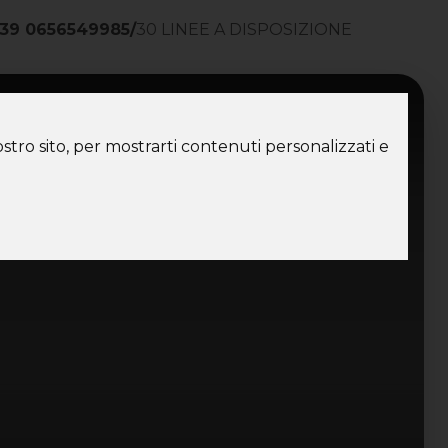
39 0656549985
/
30 LINEE A DISPOSIZIONE
ntatti
stro sito, per mostrarti contenuti personalizzati e