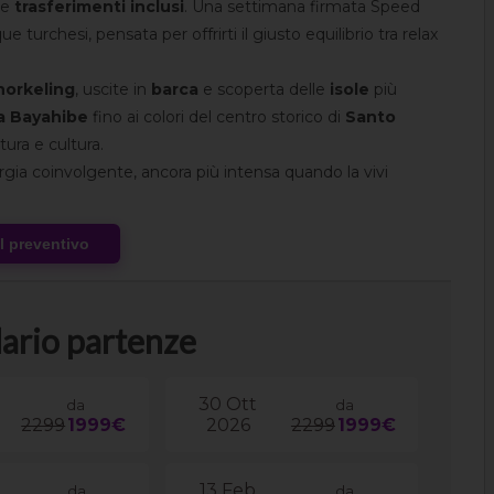
e
trasferimenti inclusi
. Una settimana firmata Speed
turchesi, pensata per offrirti il giusto equilibrio tra relax
norkeling
, uscite in
barca
e scoperta delle
isole
più
a Bayahibe
fino ai colori del centro storico di
Santo
tura e cultura.
gia coinvolgente, ancora più intensa quando la vivi
al preventivo
ario partenze
30 Ott
da
da
2299
1999€
2026
2299
1999€
13 Feb
da
da