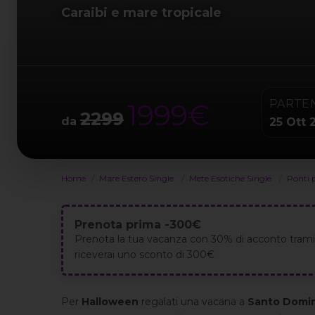
Caraibi e mare tropicale
PARTE
1999€
2299
da
25 Ott 
Home
Mare Estero Single
Mete Esotiche Single
Ponti 
Prenota prima -300€
Prenota la tua vacanza con 30% di acconto tramit
riceverai uno sconto di 300€
Per
Halloween
regalati una vacana a
Santo Domi