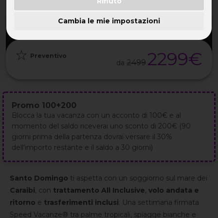
Rifiuto
PARTENZA
DURATA
ETÀ
GRUPPO
13 Feb
9GG / 8NT
32-55 ANNI
da 25
2027
Cambia le mie impostazioni
2299€
Preventivo
2499
da
Promo 100+200
Blocca la tua vacanza con un acconto di 100€ e al
momento del saldo riceverai uno sconto di 200€ (90
giorni prima della partenza dovrai versare il 30%
dell'importo restante e il saldo a 30 giorni)
Santo Domingo
ti aspetta con un soggiorno sul mare dei
Caraibi
, con
trattamento All Inclusive
,
volo andata e
ritorno
e
trasferimenti inclusi
. Una settimana firmata
Speed Vacanze® tra palme tropicali, spiagge bianche e