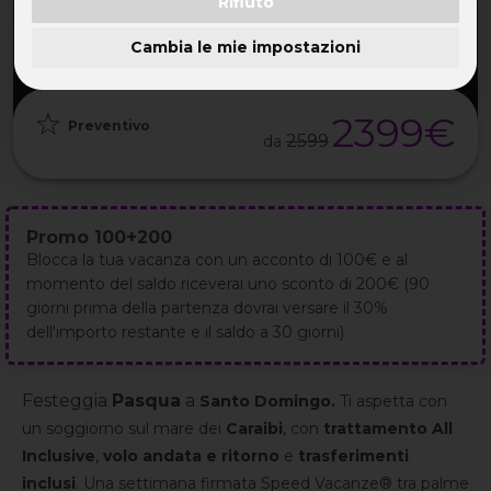
Rifiuto
PARTENZA
DURATA
ETÀ
GRUPPO
27 Mar
9GG / 8NT
32-55 ANNI
da 25
2027
Cambia le mie impostazioni
2399€
Preventivo
2599
da
Promo 100+200
Blocca la tua vacanza con un acconto di 100€ e al
momento del saldo riceverai uno sconto di 200€ (90
giorni prima della partenza dovrai versare il 30%
dell'importo restante e il saldo a 30 giorni)
Festeggia
Pasqua
a
Santo Domingo.
Ti aspetta con
un soggiorno sul mare dei
Caraibi
, con
trattamento All
Inclusive
,
volo andata e ritorno
e
trasferimenti
inclusi
. Una settimana firmata Speed Vacanze® tra palme