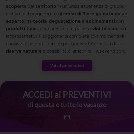
scoperta
del
territorio
in un’unica esperienza di gruppo.
Il cuore del programma è il
corso di 3 ore guidato da un
esperto
, tra
teoria
,
degustazione
e
abbinamenti
con
prodotti tipici
, per conoscere da vicino i
vini toscani
più
rappresentativi.
Il soggiorno si completa con momenti di
convivialità in hotel, tempo per godersi l’atmosfera della
riserva naturale
e possibilità di arricchire il weekend con
visite nei borghi toscani
e
degustazioni
tipiche.
Vai al preventivo
Un’esperienza che unisce movimento, paesaggio e spirito
di gruppo in una cornice autentica.
ACCEDI ai PREVENTIVI
di questa e tutte le vacanze