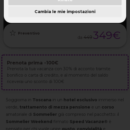
PARTENZA
DURATA
ETÀ
GRUPPO
20 Nov
3GG / 2NT
30-55 ANNI
da 25
2026
Cambia le mie impostazioni
349€
Preventivo
449
da
Prenota prima -100€
Prenota la tua vacanza con 30% di acconto tramite
bonifico o carta di credito, e al momento del saldo
riceverai uno sconto di 100€
Soggiorna in
Toscana
in un
hotel esclusivo
immerso nel
verde,
trattamento di mezza pensione
e un
corso
amatoriale di
Sommelier
già compreso nel pacchetto: il
Sommelier Weekend
firmato
Speed Vacanze®
è
pensato per chi vuole unire
gusto
,
convivialità
e