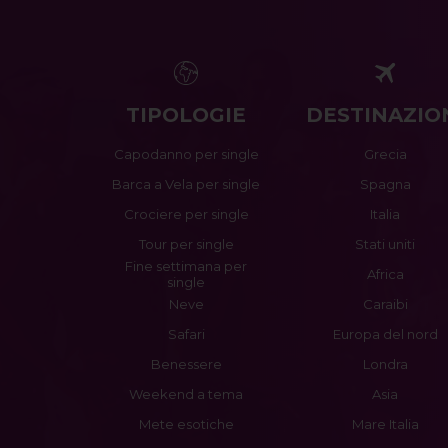
TIPOLOGIE
DESTINAZIO
Capodanno per single
Grecia
Barca a Vela per single
Spagna
Crociere per single
Italia
Tour per single
Stati uniti
Fine settimana per
Africa
single
Neve
Caraibi
Safari
Europa del nord
Benessere
Londra
Weekend a tema
Asia
Mete esotiche
Mare Italia