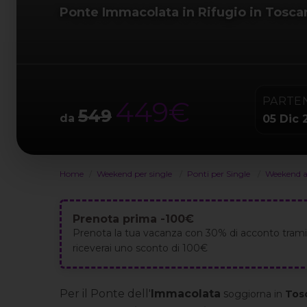
Ponte Immacolata in Rifugio in Tosca
PARTE
449€
549
da
05 Dic 
Home
Weekend per single
Ponti per Single
Weekend a
Prenota prima -100€
Prenota la tua vacanza con 30% di acconto tramit
riceverai uno sconto di 100€
Per il Ponte dell'
Immacolata
s
oggiorna in
Tos