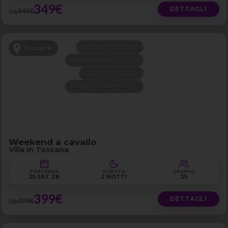
349€
DETTAGLI
449€
DA
MEZZA PENSIONE
Toscana
WEEKEND MULTITEMA
CORSO INCLUSO
PRENOTA PRIMA -100€
Weekend a cavallo
Villa in Toscana
PARTENZA
DURATA
GRUPPO
25 SET 26
2 NOTTI
25
399€
DETTAGLI
499€
DA