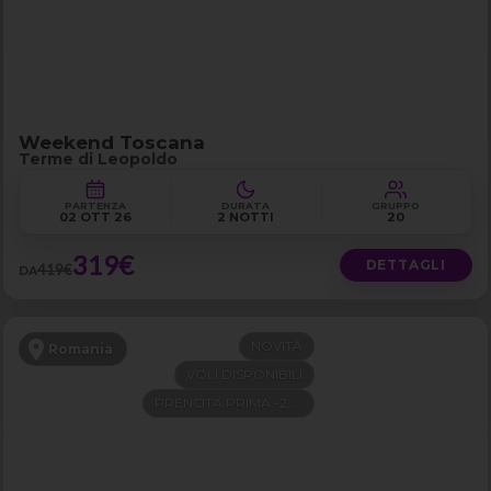
Weekend Toscana
Terme di Leopoldo
PARTENZA
DURATA
GRUPPO
02 OTT 26
2 NOTTI
20
319€
DETTAGLI
419€
DA
NOVITÀ
Romania
VOLI DISPONIBILI
PRENOTA PRIMA -200€