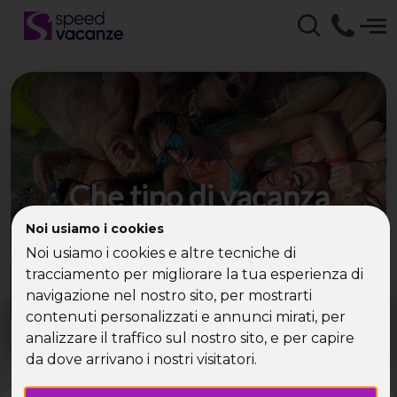
Che tipo di vacanza
cerchi?
Noi usiamo i cookies
Noi usiamo i cookies e altre tecniche di
Scegli la tua destinazione tra le diverse proposte
tracciamento per migliorare la tua esperienza di
di Speed Vacanze®
navigazione nel nostro sito, per mostrarti
Dove?
Quando?
contenuti personalizzati e annunci mirati, per
Tutto l'anno
analizzare il traffico sul nostro sito, e per capire
da dove arrivano i nostri visitatori.