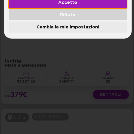
Accetto
MEZZA PENSIONE
Ischia
Rifiuto
Cambia le mie impostazioni
Ischia
Mare e Benessere
PARTENZA
DURATA
GRUPPO
03 SET 26
3 NOTTI
25
379€
DETTAGLI
DA
MEZZA PENSIONE
Ischia