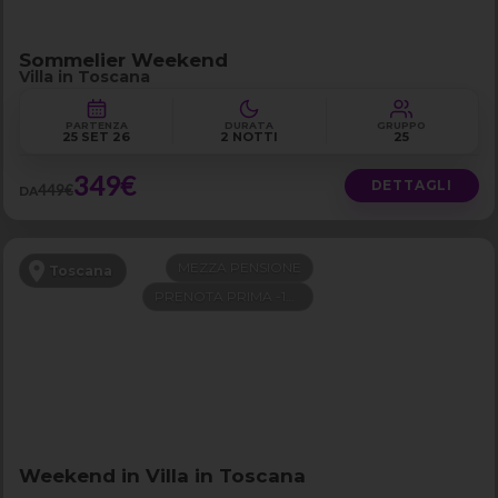
Sommelier Weekend
Villa in Toscana
PARTENZA
DURATA
GRUPPO
25 SET 26
2 NOTTI
25
349€
DETTAGLI
449€
DA
MEZZA PENSIONE
Toscana
PRENOTA PRIMA -100€
Weekend in Villa in Toscana