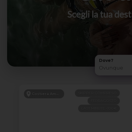
Scegli la tua de
Dove?
SKIPPER COMPRESO
Costiera Amalfitana
FERRAGOSTO
LAST MINUTE -100€