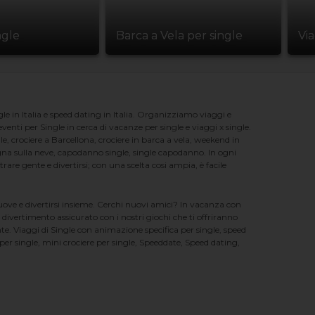
ngle
Barca a Vela per single
Vi
e in Italia e speed dating in Italia. Organizziamo viaggi e
enti per Single in cerca di vacanze per single e viaggi x single.
e, crociere a Barcellona, crociere in barca a vela, weekend in
na sulla neve, capodanno single, single capodanno. In ogni
e gente e divertirsi; con una scelta cosi ampia, è facile
nuove e divertirsi insieme. Cerchi nuovi amici? In vacanza con
 divertimento assicurato con i nostri giochi che ti offriranno
te. Viaggi di Single con animazione specifica per single, speed
er single, mini crociere per single, Speeddate, Speed dating,