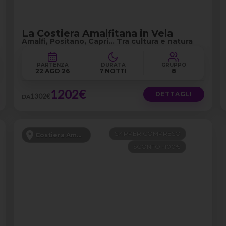
La Costiera Amalfitana in Vela
Amalfi, Positano, Capri… Tra cultura e natura
PARTENZA
DURATA
GRUPPO
22 AGO 26
7 NOTTI
8
1202€
DETTAGLI
1302€
DA
SKIPPER COMPRESO
Costiera Amalfitana
SCONTO -100€