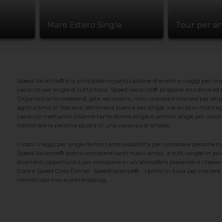
Mare Estero Single
Tour per si
Speed Vacanze® è la principale organizzazione di eventi e viaggi per singl
vacanze per single di tutta Italia. Speed Vacanze® propone iniziative ed ev
Organizziamo weekend, gite, escursioni, mini crociere e crociere per singl
agriturismo in Toscana, settimana bianca per single, vacanze in montag
vacanza mettiamo insieme tante donne single e uomini single per incontrar
incontrare la persona giusta in una vacanza di singles.
I nostri viaggi per single danno tante possibilità per conoscere persone 
Speed Vacanze® potrai conoscere tanti nuovi amici...e tutti single! In più
divertenti opportunità per conoscere in un'atmosfera piacevole e rilassan
Date e Speed Date Dinner. SpeedVacanze® - i primi in Italia per crociere p
incontri dal vivo e online dating.