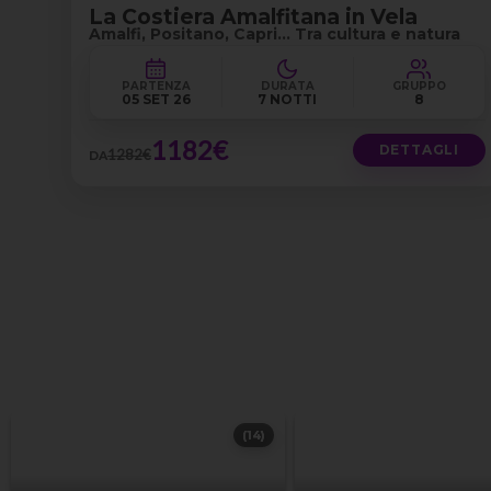
La Costiera Amalfitana in Vela
Amalfi, Positano, Capri… Tra cultura e natura
PARTENZA
DURATA
GRUPPO
05 SET 26
7 NOTTI
8
1182€
DETTAGLI
1282€
DA
(14)