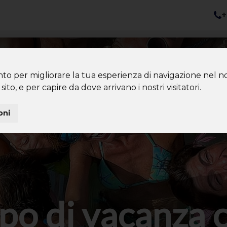
+
nazioni
Diventa Tour Leader
Co
About us
Community
nto per migliorare la tua esperienza di navigazione nel no
sito, e per capire da dove arrivano i nostri visitatori.
oni
po di vacanza 