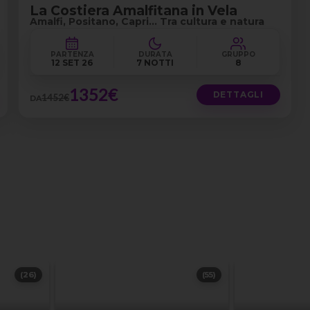
La Costiera Amalfitana in Vela
Amalfi, Positano, Capri… Tra cultura e natura
PARTENZA
DURATA
GRUPPO
12 SET 26
7 NOTTI
8
1352€
DETTAGLI
1452€
DA
(26)
(55)