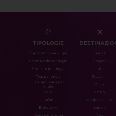
TIPOLOGIE
DESTINAZIO
Capodanno per single
Grecia
Barca a Vela per single
Spagna
Crociere per single
Italia
Tour per single
Stati uniti
Fine settimana per
Africa
single
Neve
Caraibi
Safari
Europa del nord
Benessere
Londra
Weekend a tema
Asia