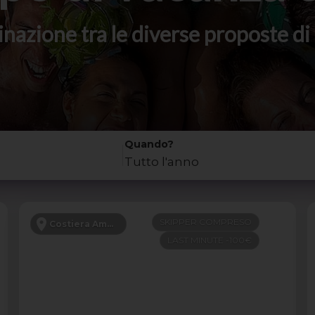
stinazione tra le diverse proposte 
Quando?
Tutto l'anno
SKIPPER COMPRESO
Costiera Amalfitana
LAST MINUTE -100€