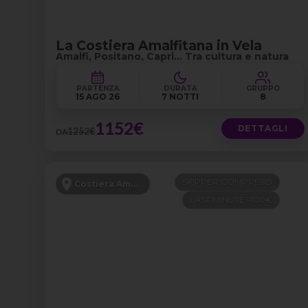
La Costiera Amalfitana in Vela
Amalfi, Positano, Capri… Tra cultura e natura
PARTENZA
DURATA
GRUPPO
15 AGO 26
7 NOTTI
8
1152€
DETTAGLI
1252€
DA
SKIPPER COMPRESO
Costiera Amalfitana
LAST MINUTE -100€