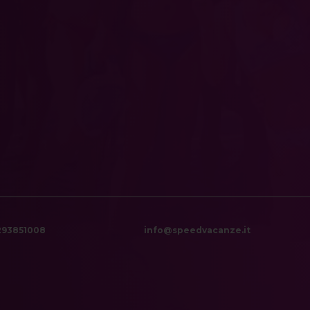
6293851008
info@speedvacanze.it