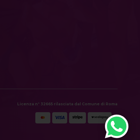
Licenza n° 32665 rilasciata dal Comune di Roma