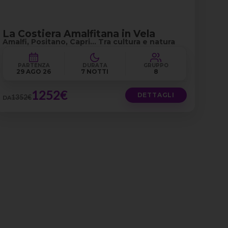
La Costiera Amalfitana in Vela
Amalfi, Positano, Capri… Tra cultura e natura
PARTENZA
DURATA
GRUPPO
29 AGO 26
7 NOTTI
8
1252€
DETTAGLI
1352€
DA