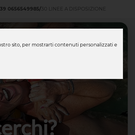
39 0656549985
/
30 LINEE A DISPOSIZIONE
ntatti
stro sito, per mostrarti contenuti personalizzati e
cerchi?