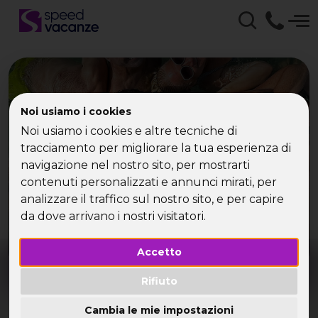
Noi usiamo i cookies
Noi usiamo i cookies e altre tecniche di
tracciamento per migliorare la tua esperienza di
Che tipo di vacanza
navigazione nel nostro sito, per mostrarti
cerchi?
contenuti personalizzati e annunci mirati, per
analizzare il traffico sul nostro sito, e per capire
Scegli la tua destinazione tra le diverse proposte
da dove arrivano i nostri visitatori.
di Speed Vacanze®
Accetto
Dove?
Quando?
Tutto l'anno
Rifiuto
Cambia le mie impostazioni