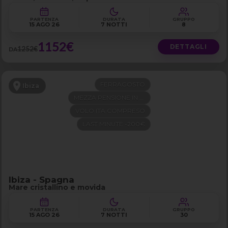
PARTENZA
DURATA
GRUPPO
15 AGO 26
7 NOTTI
8
1152€
DETTAGLI
1252€
DA
FERRAGOSTO
Ibiza
MEZZA PENSIONE IN 4 STELLE
VOLO ITA COMPRESO
LAST MINUTE -200€
Ibiza - Spagna
Mare cristallino e movida
PARTENZA
DURATA
GRUPPO
15 AGO 26
7 NOTTI
30