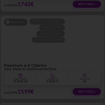
1742€
DETTAGLI
1942€
DA
PENSIONE COMPLETA
Paestum
FERRAGOSTO
HOTEL 4 STELLE
LAST MINUTE -100€
Paestum e il Cilento
Spa, mare e cucina autentica
PARTENZA
DURATA
GRUPPO
15 AGO 26
7 NOTTI
50
1599€
DETTAGLI
1699€
DA