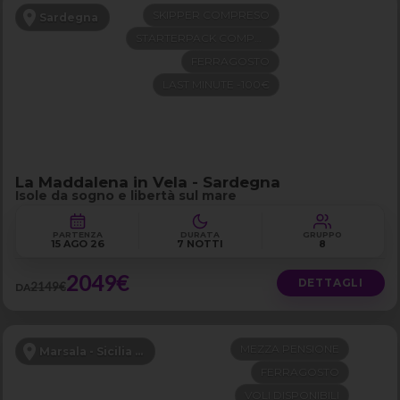
SKIPPER COMPRESO
Sardegna
STARTERPACK COMPRESO
FERRAGOSTO
LAST MINUTE -100€
La Maddalena in Vela - Sardegna
Isole da sogno e libertà sul mare
PARTENZA
DURATA
GRUPPO
15 AGO 26
7 NOTTI
8
2049€
DETTAGLI
2149€
DA
MEZZA PENSIONE
Marsala - Sicilia Occidentale
FERRAGOSTO
VOLI DISPONIBILI