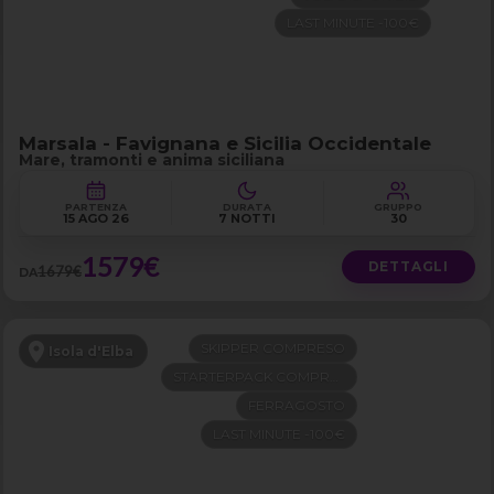
LAST MINUTE -100€
Marsala - Favignana e Sicilia Occidentale
Mare, tramonti e anima siciliana
PARTENZA
DURATA
GRUPPO
15 AGO 26
7 NOTTI
30
1579€
DETTAGLI
1679€
DA
SKIPPER COMPRESO
Isola d'Elba
STARTERPACK COMPRESO
FERRAGOSTO
LAST MINUTE -100€