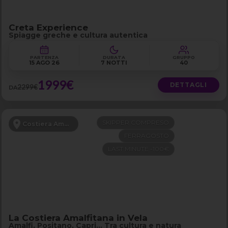
Creta Experience
Spiagge greche e cultura autentica
PARTENZA
DURATA
GRUPPO
15 AGO 26
7 NOTTI
40
1999€
DETTAGLI
2299€
DA
SKIPPER COMPRESO
Costiera Amalfitana
FERRAGOSTO
LAST MINUTE -100€
La Costiera Amalfitana in Vela
Amalfi, Positano, Capri… Tra cultura e natura