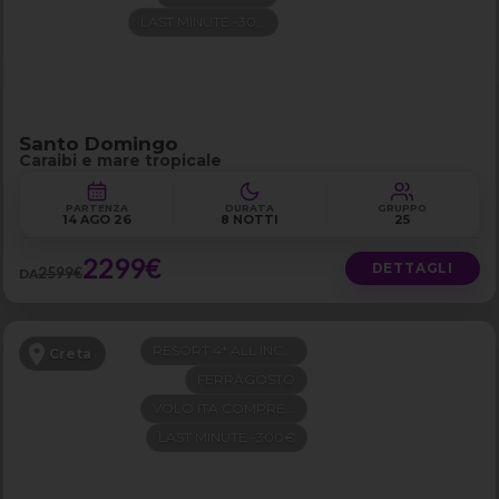
LAST MINUTE -300€
Santo Domingo
Caraibi e mare tropicale
PARTENZA
DURATA
GRUPPO
14 AGO 26
8 NOTTI
25
2299€
DETTAGLI
2599€
DA
RESORT 4* ALL INCLUSIVE
Creta
FERRAGOSTO
VOLO ITA COMPRESO
LAST MINUTE -300€