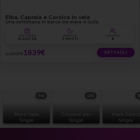
Elba, Capraia e Corsica in vela
Una settimana in barca tra mare e isole
PARTENZA
DURATA
GRUPPO
15 AGO 26
7 NOTTI
8
1839€
DETTAGLI
1939€
DA
(14)
(25)
(
Mare Italia
Crociere per
Mare Ester
Single
Single
Single