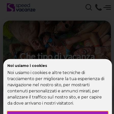
Che tipo di vacanza
cerchi?
Noi usiamo i cookies
Noi usiamo i cookies e altre tecniche di
Scegli la tua destinazione tra le diverse proposte
tracciamento per migliorare la tua esperienza di
di Speed Vacanze®
navigazione nel nostro sito, per mostrarti
Dove?
Quando?
contenuti personalizzati e annunci mirati, per
Tutto l'anno
analizzare il traffico sul nostro sito, e per capire
da dove arrivano i nostri visitatori.