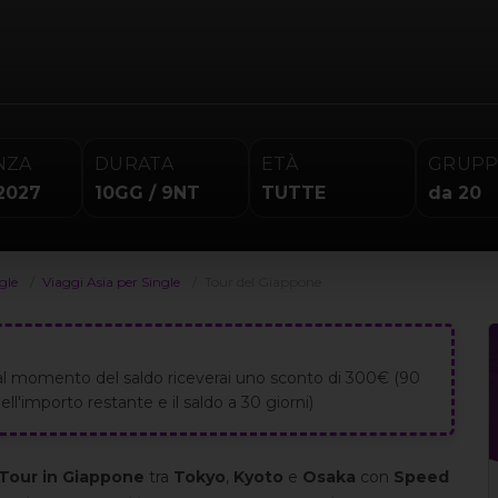
NZA
DURATA
ETÀ
GRUP
2027
10GG / 9NT
TUTTE
da 20
ngle
Viaggi Asia per Single
Tour del Giappone
al momento del saldo riceverai uno sconto di 300€ (90
ll'importo restante e il saldo a 30 giorni)
Tour in Giappone
tra
Tokyo
,
Kyoto
e
Osaka
con
Speed