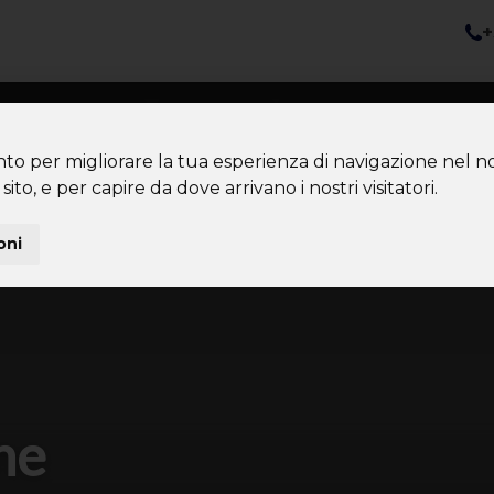
+
nazioni
Diventa Tour Leader
Co
About us
Community
nto per migliorare la tua esperienza di navigazione nel no
sito, e per capire da dove arrivano i nostri visitatori.
oni
ne