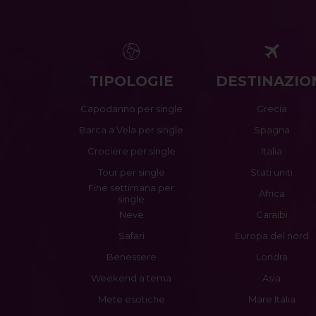
TIPOLOGIE
DESTINAZIO
Capodanno per single
Grecia
Barca a Vela per single
Spagna
Crociere per single
Italia
Tour per single
Stati uniti
Fine settimana per
Africa
single
Neve
Caraibi
Safari
Europa del nord
Benessere
Londra
Weekend a tema
Asia
Mete esotiche
Mare Italia