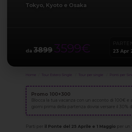
Tokyo, Kyoto e Osaka
PARTE
3599€
3899
da
23 Apr 
Home
Tour Estero Single
Tour per single
Ponti per Si
Promo 100+300
Blocca la tua vacanza con un acconto di 100€ e 
giorni prima della partenza dovrai versare il 30% de
Parti per
il Ponte del 25 Aprile e 1 Maggio
per un