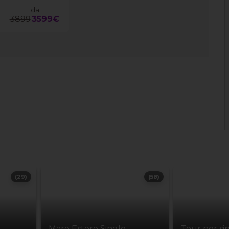
da
3899
3599€
(29)
(58)
Mare Estero Single
Tour per si