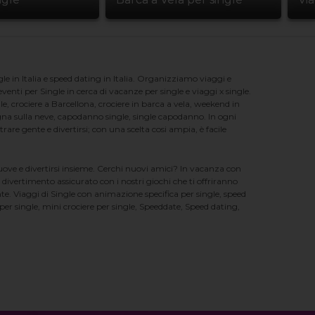
e in Italia e speed dating in Italia. Organizziamo viaggi e
enti per Single in cerca di vacanze per single e viaggi x single.
e, crociere a Barcellona, crociere in barca a vela, weekend in
na sulla neve, capodanno single, single capodanno. In ogni
e gente e divertirsi; con una scelta cosi ampia, è facile
nuove e divertirsi insieme. Cerchi nuovi amici? In vacanza con
 divertimento assicurato con i nostri giochi che ti offriranno
te. Viaggi di Single con animazione specifica per single, speed
er single, mini crociere per single, Speeddate, Speed dating,