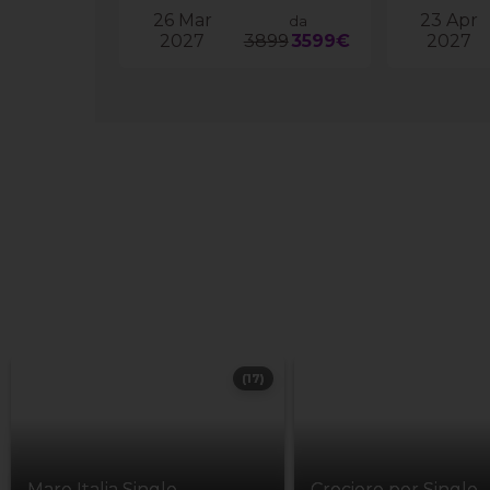
26 Mar
23 Apr
da
2027
3899
3599€
2027
(17)
Mare Italia Single
Crociere per Single