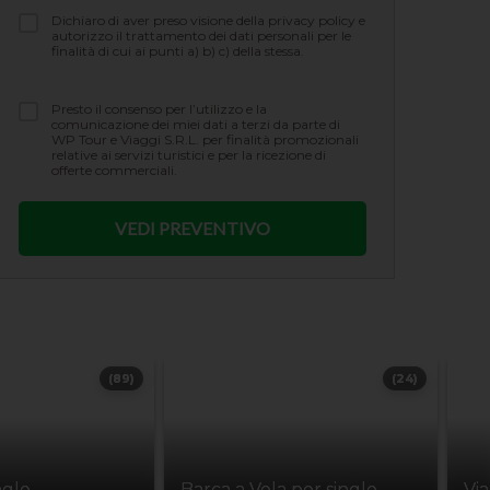
Dichiaro di aver preso visione della privacy policy e
autorizzo il trattamento dei dati personali per le
finalità di cui ai punti a) b) c) della stessa.
Presto il consenso per l’utilizzo e la
comunicazione dei miei dati a terzi da parte di
WP Tour e Viaggi S.R.L. per finalità promozionali
relative ai servizi turistici e per la ricezione di
offerte commerciali.
(89)
(24)
ngle
Barca a Vela per single
Vi