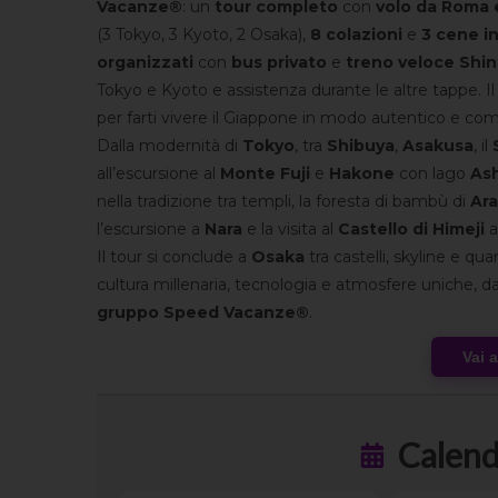
Vacanze®
: un
tour completo
con
volo da Roma 
(3 Tokyo, 3 Kyoto, 2 Osaka),
8 colazioni
e
3 cene i
organizzati
con
bus privato
e
treno veloce
Shin
Tokyo e Kyoto e assistenza durante le altre tappe. 
per farti vivere il Giappone in modo autentico e com
Dalla modernità di
Tokyo
, tra
Shibuya
,
Asakusa
, il
all’escursione al
Monte Fuji
e
Hakone
con lago
Ash
nella tradizione tra templi, la foresta di bambù di
Ar
l’escursione a
Nara
e la visita al
Castello di Himeji
a
Il tour si conclude a
Osaka
tra castelli, skyline e qu
cultura millenaria, tecnologia e atmosfere uniche, d
gruppo Speed Vacanze®
.
Vai 
Calend