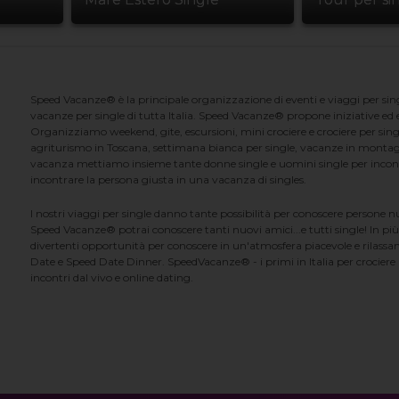
Speed Vacanze® è la principale organizzazione di eventi e viaggi per singl
vacanze per single di tutta Italia. Speed Vacanze® propone iniziative ed ev
Organizziamo weekend, gite, escursioni, mini crociere e crociere per singl
agriturismo in Toscana, settimana bianca per single, vacanze in montag
vacanza mettiamo insieme tante donne single e uomini single per incontrar
incontrare la persona giusta in una vacanza di singles.
I nostri viaggi per single danno tante possibilità per conoscere persone 
Speed Vacanze® potrai conoscere tanti nuovi amici...e tutti single! In più
divertenti opportunità per conoscere in un'atmosfera piacevole e rilassan
Date e Speed Date Dinner. SpeedVacanze® - i primi in Italia per crociere p
incontri dal vivo e online dating.