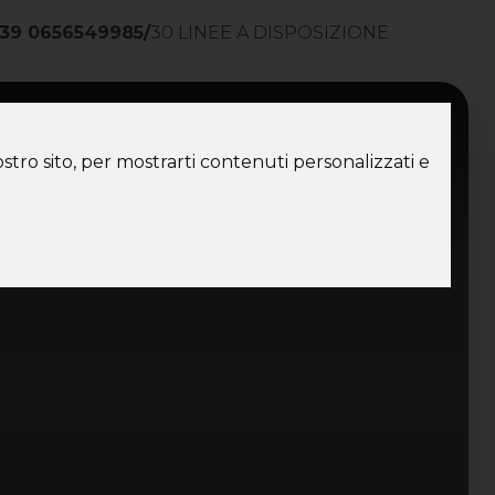
39 0656549985
/
30 LINEE A DISPOSIZIONE
ntatti
stro sito, per mostrarti contenuti personalizzati e