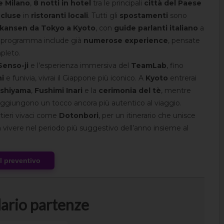
e Milano
,
8 notti in hotel
tra le principali
città del Paese
ncluse
in
ristoranti locali
. Tutti gli
spostamenti
sono
kansen da Tokyo a Kyoto
, con
guide parlanti italiano
a
Il programma include già
numerose experience
, pensate
pleto.
Senso-ji
e l’esperienza immersiva del
TeamLab
, fino
i
e funivia, vivrai il Giappone più iconico. A
Kyoto
entrerai
ashiyama
,
Fushimi
Inari
e la
cerimonia del tè
, mentre
ggiungono un tocco ancora più autentico al viaggio.
artieri vivaci come
Dotonbori
, per un itinerario che unisce
a vivere nel periodo più suggestivo dell’anno insieme al
al preventivo
ario partenze