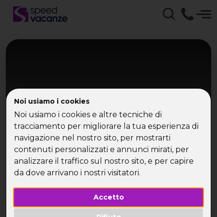
Noi usiamo i cookies
Noi usiamo i cookies e altre tecniche di
tracciamento per migliorare la tua esperienza di
Andalusia
navigazione nel nostro sito, per mostrarti
contenuti personalizzati e annunci mirati, per
Tour Andalusia
analizzare il traffico sul nostro sito, e per capire
da dove arrivano i nostri visitatori.
Malaga, Siviglia, Granada... Tra flamenco e città
storiche
Accetto
Rifiuto