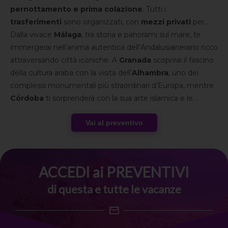
pernottamento e prima colazione
. Tutti i
trasferimenti
sono organizzati, con
mezzi privati
per
l’intero itinerario, assistente parlante italiano all’arrivo e
Dalla vivace
Málaga
, tra storia e panorami sul mare, ti
guide locali in italiano
immergerai nell’anima autentica dell’Andalusia
durante le visite. Un itinerario ricco
di
attraversando città iconiche. A
experience già incluse
, tra cultura, storia e scenari
Granada
scoprirai il fascino
unici,
della cultura araba con la visita dell’
Alhambra
, uno dei
complessi monumentali più straordinari d’Europa, mentre
Córdoba
ti sorprenderà con la sua arte islamica e le
atmosfere senza tempo. Il viaggio si conclude a
Siviglia
,
Vai al preventivo
tra tradizione, architetture monumentali e l’energia tipica
andalusa da vivere insieme al gruppo Speed Vacanze®.
ACCEDI ai PREVENTIVI
di questa e tutte le vacanze