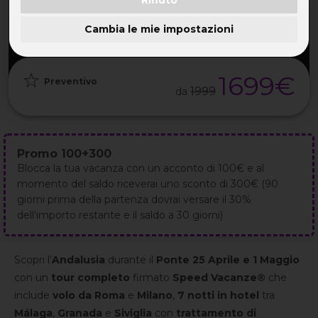
PARTENZA
DURATA
ETÀ
GRUPPO
25 Apr
8GG / 7NT
TUTTE
da 25
2027
Cambia le mie impostazioni
1699€
Preventivo
1999
da
Promo 100+300
Blocca la tua vacanza con un acconto di 100€ e al
momento del saldo riceverai uno sconto di 300€ (90
giorni prima della partenza dovrai versare il 30%
dell'importo restante e il saldo a 30 giorni)
Scopri l’
Andalusia
durante il
Ponte 25 Aprile e 1 Maggio
con un
tour completo
firmato
Speed Vacanze®
che
include
volo da Roma
e
Milano
,
7 notti in hotel
tra
Málaga
,
Granada
e
Siviglia
con
trattamento di