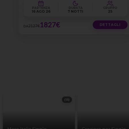
PARTENZA
DURATA
GRUPPO
16 AGO 26
7 NOTTI
25
1827€
DETTAGLI
2127€
DA
(15)