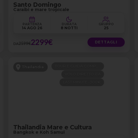
Santo Domingo
Caraibi e mare tropicale
PARTENZA
DURATA
GRUPPO
14 AGO 26
8 NOTTI
25
2299€
DETTAGLI
2599€
DA
TOUR E GUIDA COMPRESI
Thailandia
VOLO DIRETTO ITA
LAST MINUTE -300€
Thailandia Mare e Cultura
Bangkok e Koh Samui