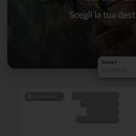
Scegli la tua de
Dove?
PENSIONE COMPLETA
Fiordi Norvegesi
VOLO DA RM E MI
FERRAGOSTO
LAST MINUTE -300€