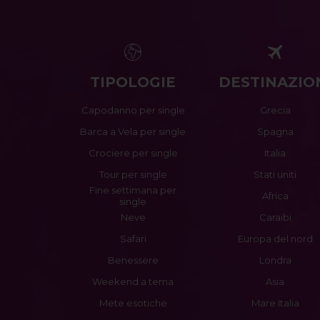
TIPOLOGIE
DESTINAZIO
Capodanno per single
Grecia
Barca a Vela per single
Spagna
Crociere per single
Italia
Tour per single
Stati uniti
Fine settimana per
Africa
single
Neve
Caraibi
Safari
Europa del nord
Benessere
Londra
Weekend a tema
Asia
Mete esotiche
Mare Italia