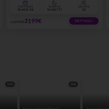
PARTENZA
DURATA
GRUPPO
16 AGO 26
10 NOTTI
25
3199€
DETTAGLI
3499€
DA
(29)
(56)