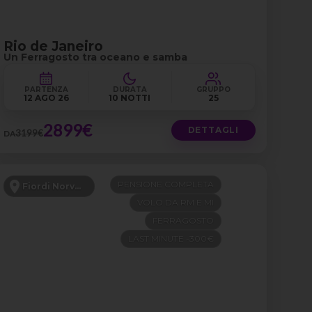
Rio de Janeiro
Un Ferragosto tra oceano e samba
PARTENZA
DURATA
GRUPPO
12 AGO 26
10 NOTTI
25
2899€
DETTAGLI
3199€
DA
PENSIONE COMPLETA
Fiordi Norvegesi
VOLO DA RM E MI
FERRAGOSTO
LAST MINUTE -300€