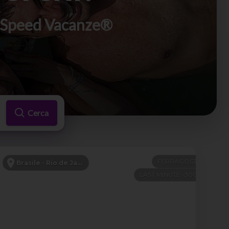
di Speed Vacanze®
Cerca
FERRAGOSTO
Brasile - Rio de Janeiro e Buzios
LAST MINUTE -300€