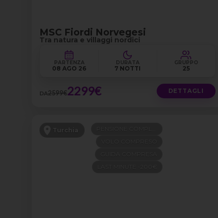
MSC Fiordi Norvegesi
Tra natura e villaggi nordici
PARTENZA
DURATA
GRUPPO
08 AGO 26
7 NOTTI
25
2299€
DETTAGLI
2599€
DA
PENSIONE COMPLETA
Turchia
VOLO COMPRESO
GUIDA COMPRESA
LAST MINUTE -200€