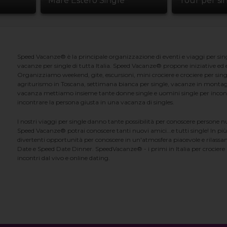
Mare Estero Single
Tour per si
Speed Vacanze® è la principale organizzazione di eventi e viaggi per singl
vacanze per single di tutta Italia. Speed Vacanze® propone iniziative ed ev
Organizziamo weekend, gite, escursioni, mini crociere e crociere per singl
agriturismo in Toscana, settimana bianca per single, vacanze in montag
vacanza mettiamo insieme tante donne single e uomini single per incontrar
incontrare la persona giusta in una vacanza di singles.
I nostri viaggi per single danno tante possibilità per conoscere persone 
Speed Vacanze® potrai conoscere tanti nuovi amici...e tutti single! In più
divertenti opportunità per conoscere in un'atmosfera piacevole e rilassan
Date e Speed Date Dinner. SpeedVacanze® - i primi in Italia per crociere p
incontri dal vivo e online dating.