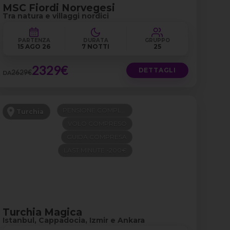
MSC Fiordi Norvegesi
Tra natura e villaggi nordici
PARTENZA
DURATA
GRUPPO
15 AGO 26
7 NOTTI
25
2329€
DETTAGLI
2629€
DA
PENSIONE COMPLETA
Turchia
VOLO COMPRESO
GUIDA COMPRESA
LAST MINUTE -200€
Turchia Magica
Istanbul, Cappadocia, Izmir e Ankara