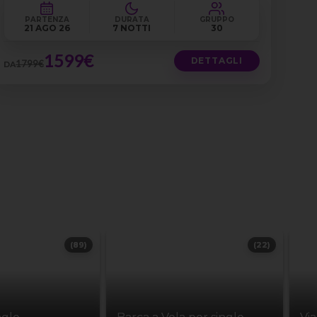
PARTENZA
DURATA
GRUPPO
21 AGO 26
7 NOTTI
30
1599€
DETTAGLI
1799€
DA
(89)
(22)