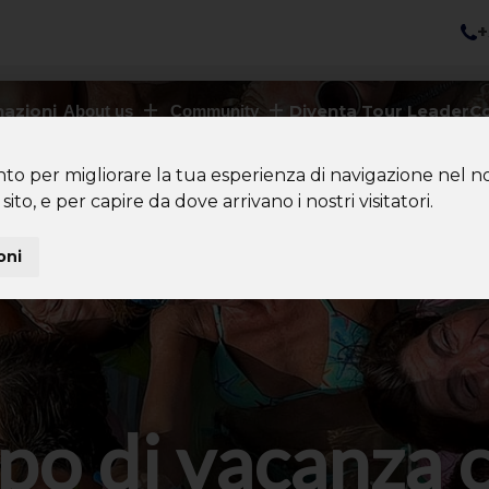
+
nazioni
Diventa Tour Leader
Co
About us
Community
nto per migliorare la tua esperienza di navigazione nel no
sito, e per capire da dove arrivano i nostri visitatori.
oni
po di vacanza 