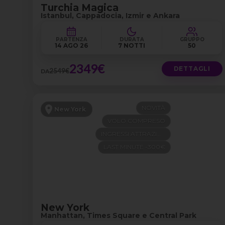
Turchia Magica
Istanbul, Cappadocia, Izmir e Ankara
PARTENZA
DURATA
GRUPPO
14 AGO 26
7 NOTTI
50
2349€
DETTAGLI
2549€
DA
NOVITÀ
New York
VOLO COMPRESO
INGRESSI ATTRAZIONI
LAST MINUTE -300€
New York
Manhattan, Times Square e Central Park