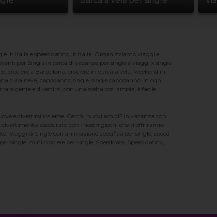
ngle
Barca a Vela per single
Vi
e in Italia e speed dating in Italia. Organizziamo viaggi e
enti per Single in cerca di vacanze per single e viaggi x single.
e, crociere a Barcellona, crociere in barca a vela, weekend in
na sulla neve, capodanno single, single capodanno. In ogni
e gente e divertirsi; con una scelta cosi ampia, è facile
nuove e divertirsi insieme. Cerchi nuovi amici? In vacanza con
 divertimento assicurato con i nostri giochi che ti offriranno
te. Viaggi di Single con animazione specifica per single, speed
er single, mini crociere per single, Speeddate, Speed dating,