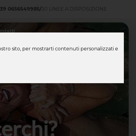
39 0656549985
/
30 LINEE A DISPOSIZIONE
ntatti
stro sito, per mostrarti contenuti personalizzati e
cerchi?