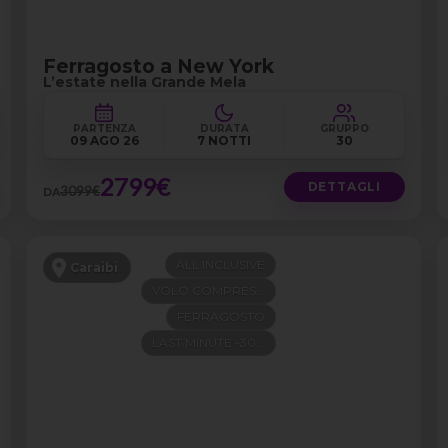
Ferragosto a New York
L’estate nella Grande Mela
PARTENZA
DURATA
GRUPPO
09 AGO 26
7 NOTTI
30
2799€
DETTAGLI
3099€
DA
ALL INCLUSIVE
Caraibi
VOLO COMPRESO
FERRAGOSTO
LAST MINUTE -300€