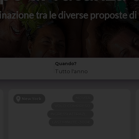
stinazione tra le diverse proposte 
Quando?
Tutto l'anno
NOVITÀ
New York
VOLO COMPRESO
INGRESSI ATTRAZIONI
LAST MINUTE -300€