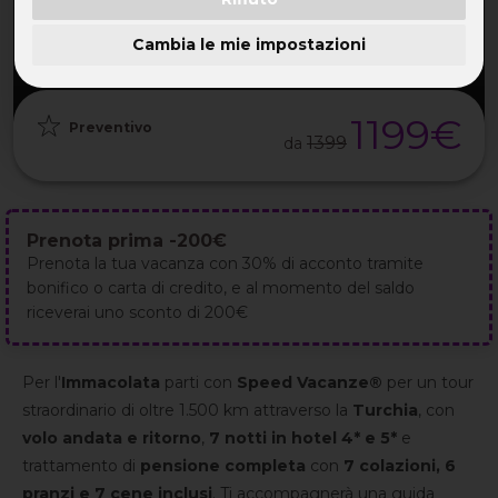
PARTENZA
DURATA
ETÀ
GRUPPO
05 Dic
8GG / 7NT
TUTTE
da 25
2026
Cambia le mie impostazioni
1199€
Preventivo
1399
da
Prenota prima -200€
Prenota la tua vacanza con 30% di acconto tramite
bonifico o carta di credito, e al momento del saldo
riceverai uno sconto di 200€
Per l'
Immacolata
p
arti con
Speed Vacanze®
per un tour
straordinario di oltre 1.500 km attraverso la
Turchia
, con
volo andata e ritorno
,
7 notti in hotel 4* e 5*
e
trattamento di
pensione completa
con
7 colazioni, 6
pranzi e 7 cene inclusi
. Ti accompagnerà una guida