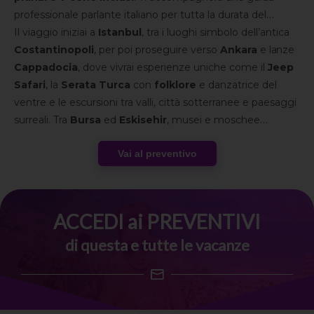
professionale parlante italiano per tutta la durata del
viaggio, con spostamenti in minibus o pullman
Il viaggio iniziai a
Istanbul
, tra i luoghi simbolo dell’antica
climatizzato e un i
Costantinopoli
, per poi proseguire verso
tinerario ricco di visite
Ankara
ed esperienze
e la
già comprese, dalla crociera privata sul Bosforo al walking
Cappadocia
, dove vivrai esperienze uniche come il
Jeep
tour di Istanbul.
Safari
, la
Serata Turca
con
folklore
e danzatrice del
ventre e le escursioni tra valli, città sotterranee e paesaggi
surreali. Tra
Bursa
ed
Eskisehir
, musei e moschee
iconiche, scoprirai una Turchia sorprendente, sospesa tra
Vai al preventivo
storia millenaria e modernità.
ACCEDI ai PREVENTIVI
di questa e tutte le vacanze