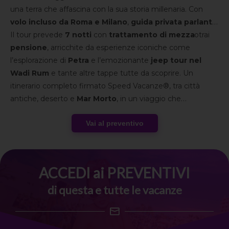
una terra che affascina con la sua storia millenaria. Con
volo incluso da Roma e Milano
,
guida privata parlante
italiano
Il tour prevede
sempre con noi e
7 notti
con
ingressi ai siti inclusi
trattamento di mezza
, potrai
goderti ogni tappa con la tranquillità di avere tutto
pensione
, arricchite da esperienze iconiche come
organizzato.
l’esplorazione di
Petra
e l’emozionante
jeep tour nel
Wadi Rum
e tante altre tappe tutte da scoprire. Un
itinerario completo firmato Speed Vacanze®, tra città
antiche, deserto e
Mar Morto
, in un viaggio che
sorprende giorno dopo giorno.
Vai al preventivo
ACCEDI ai PREVENTIVI
di questa e tutte le vacanze