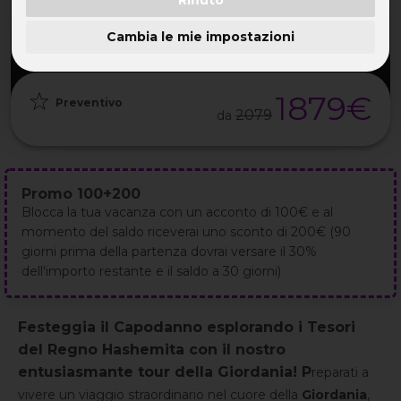
PARTENZA
DURATA
ETÀ
GRUPPO
27 Dic
8GG / 7NT
30-55 ANNI
da 20
2026
Cambia le mie impostazioni
1879€
Preventivo
2079
da
Promo 100+200
Blocca la tua vacanza con un acconto di 100€ e al
momento del saldo riceverai uno sconto di 200€ (90
giorni prima della partenza dovrai versare il 30%
dell'importo restante e il saldo a 30 giorni)
Festeggia il Capodanno esplorando i Tesori
del Regno Hashemita con il nostro
entusiasmante tour della Giordania! P
reparati a
vivere un viaggio straordinario nel cuore della
Giordania
,