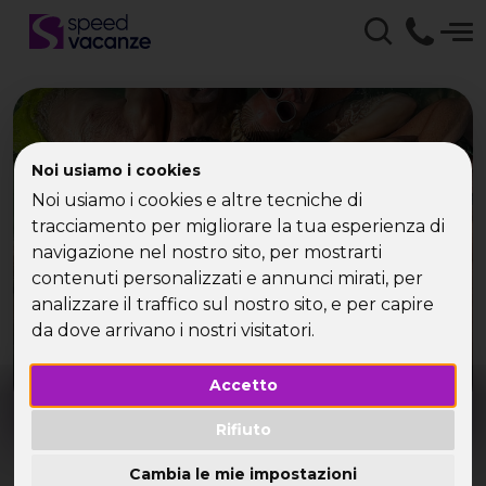
Noi usiamo i cookies
Noi usiamo i cookies e altre tecniche di
tracciamento per migliorare la tua esperienza di
Che tipo di vacanza
navigazione nel nostro sito, per mostrarti
cerchi?
contenuti personalizzati e annunci mirati, per
analizzare il traffico sul nostro sito, e per capire
Scegli la tua destinazione tra le diverse proposte
da dove arrivano i nostri visitatori.
di Speed Vacanze®
Accetto
Dove?
Quando?
Tutto l'anno
Rifiuto
Cambia le mie impostazioni