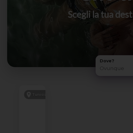
Scegli la tua de
Dove?
PENSIONE COMPLETA
Tunisia
VOLO DA RM E MI
SCONTO -200€