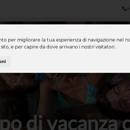
+
nazioni
Diventa Tour Leader
Co
About us
Community
nto per migliorare la tua esperienza di navigazione nel no
sito, e per capire da dove arrivano i nostri visitatori.
oni
po di vacanza 