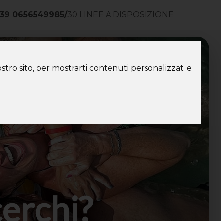
39 0656549985
/
30 LINEE A DISPOSIZIONE
ntatti
stro sito, per mostrarti contenuti personalizzati e
cerchi?