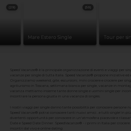
(29)
(59)
Mare Estero Single
Tour per si
Speed Vacanze® è la principale organizzazione di eventi e viaggi per singl
vacanze per single di tutta Italia. Speed Vacanze® propone iniziative ed ev
Organizziamo weekend, gite, escursioni, mini crociere e crociere per singl
agriturismo in Toscana, settimana bianca per single, vacanze in montag
vacanza mettiamo insieme tante donne single e uomini single per incontrar
incontrare la persona giusta in una vacanza di singles.
I nostri viaggi per single danno tante possibilità per conoscere persone 
Speed Vacanze® potrai conoscere tanti nuovi amici...e tutti single! In più
divertenti opportunità per conoscere in un'atmosfera piacevole e rilassan
Date e Speed Date Dinner. SpeedVacanze® - i primi in Italia per crociere p
incontri dal vivo e online dating.