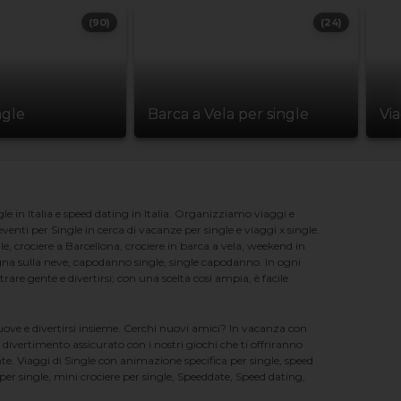
(90)
(24)
ngle
Barca a Vela per single
Vi
e in Italia e speed dating in Italia. Organizziamo viaggi e
enti per Single in cerca di vacanze per single e viaggi x single.
e, crociere a Barcellona, crociere in barca a vela, weekend in
na sulla neve, capodanno single, single capodanno. In ogni
e gente e divertirsi; con una scelta cosi ampia, è facile
nuove e divertirsi insieme. Cerchi nuovi amici? In vacanza con
 divertimento assicurato con i nostri giochi che ti offriranno
te. Viaggi di Single con animazione specifica per single, speed
er single, mini crociere per single, Speeddate, Speed dating,