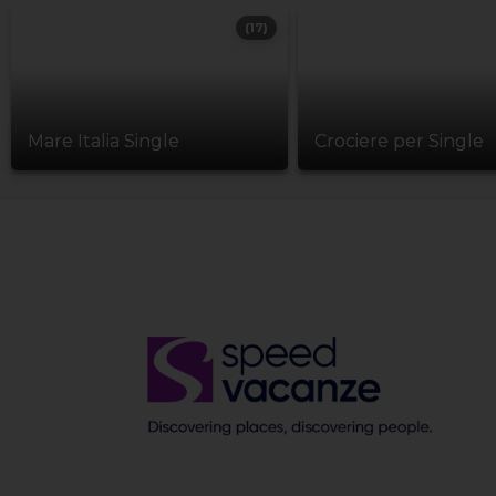
(17)
Mare Italia Single
Crociere per Single