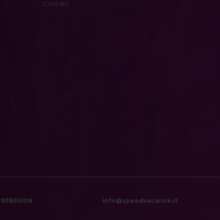
Contatti
6293851008
info@speedvacanze.it