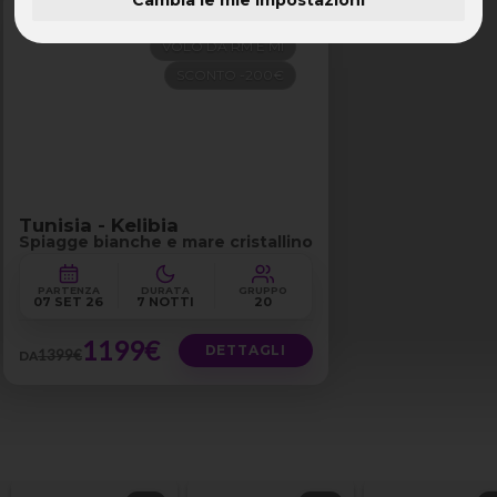
PENSIONE COMPLETA
Tunisia
VOLO DA RM E MI
SCONTO -200€
Tunisia - Kelibia
Spiagge bianche e mare cristallino
PARTENZA
DURATA
GRUPPO
07 SET 26
7 NOTTI
20
1199€
DETTAGLI
1399€
DA