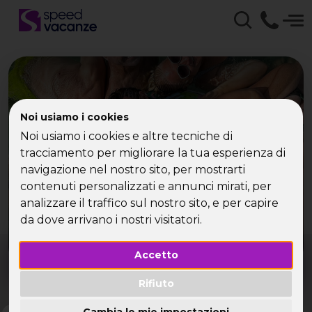
Noi usiamo i cookies
Noi usiamo i cookies e altre tecniche di
Che tipo di vacanza
tracciamento per migliorare la tua esperienza di
cerchi?
navigazione nel nostro sito, per mostrarti
contenuti personalizzati e annunci mirati, per
Scegli la tua destinazione tra le diverse proposte
analizzare il traffico sul nostro sito, e per capire
di Speed Vacanze®
da dove arrivano i nostri visitatori.
Dove?
Quando?
Accetto
Tutto l'anno
Rifiuto
Cambia le mie impostazioni