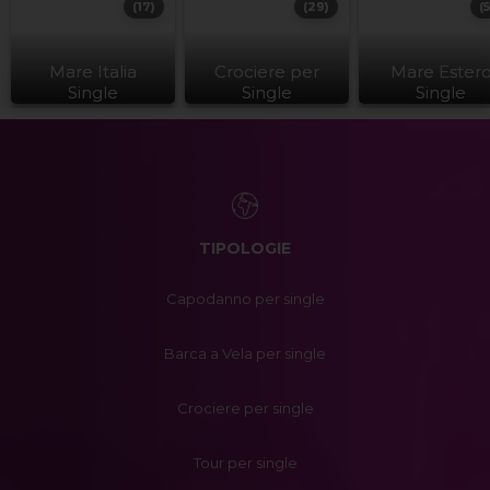
(17)
(29)
(
Mare Italia
Crociere per
Mare Ester
Single
Single
Single
TIPOLOGIE
Capodanno per single
Barca a Vela per single
Crociere per single
Tour per single