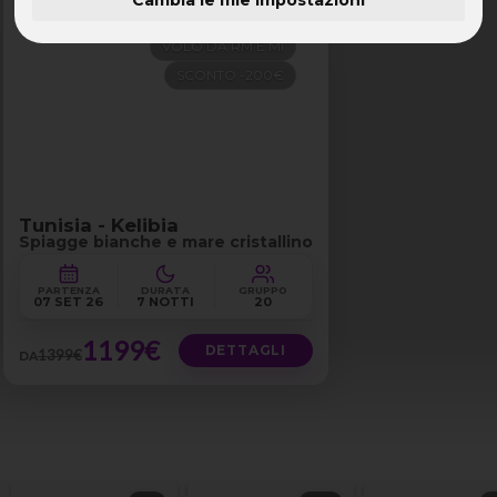
PENSIONE COMPLETA
Tunisia
VOLO DA RM E MI
SCONTO -200€
Tunisia - Kelibia
Spiagge bianche e mare cristallino
PARTENZA
DURATA
GRUPPO
07 SET 26
7 NOTTI
20
1199€
DETTAGLI
1399€
DA