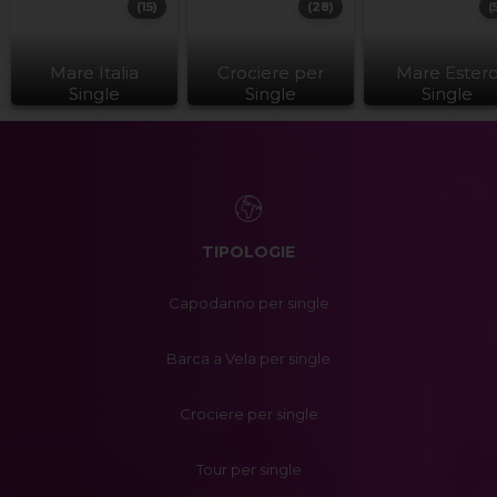
(15)
(28)
(
Mare Italia
Crociere per
Mare Ester
Single
Single
Single
TIPOLOGIE
Capodanno per single
Barca a Vela per single
Crociere per single
Tour per single