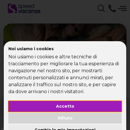
Noi usiamo i cookies
Noi usiamo i cookies e altre tecniche di
Che tipo di vacanza
tracciamento per migliorare la tua esperienza di
cerchi?
navigazione nel nostro sito, per mostrarti
contenuti personalizzati e annunci mirati, per
Scegli la tua destinazione tra le diverse proposte
analizzare il traffico sul nostro sito, e per capire
di Speed Vacanze®
da dove arrivano i nostri visitatori.
Dove?
Quando?
Accetto
Tutto l'anno
Rifiuto
Cambia le mie impostazioni