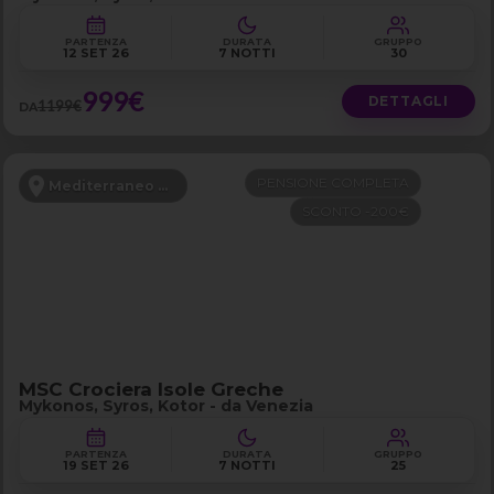
PARTENZA
DURATA
GRUPPO
12 SET 26
7 NOTTI
30
999€
DETTAGLI
1199€
DA
PENSIONE COMPLETA
Mediterraneo Orientale
SCONTO -200€
MSC Crociera Isole Greche
Mykonos, Syros, Kotor - da Venezia
PARTENZA
DURATA
GRUPPO
19 SET 26
7 NOTTI
25