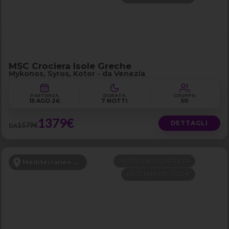
MSC Crociera Isole Greche
Mykonos, Syros, Kotor - da Venezia
PARTENZA
DURATA
GRUPPO
15 AGO 26
7 NOTTI
50
1379€
DETTAGLI
1579€
DA
PENSIONE COMPLETA
Mediterraneo Orientale
LAST MINUTE -200€