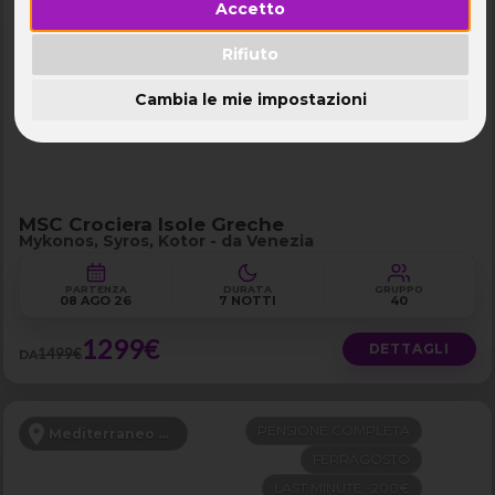
Accetto
PENSIONE COMPLETA
Mediterraneo Orientale
FERRAGOSTO
Rifiuto
LAST MINUTE -200€
Cambia le mie impostazioni
MSC Crociera Isole Greche
Mykonos, Syros, Kotor - da Venezia
PARTENZA
DURATA
GRUPPO
08 AGO 26
7 NOTTI
40
1299€
DETTAGLI
1499€
DA
PENSIONE COMPLETA
Mediterraneo Orientale
FERRAGOSTO
LAST MINUTE -200€