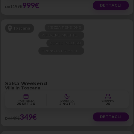
999€
DETTAGLI
1199€
DA
MEZZA PENSIONE
Toscana
WEEKEND MULTITEMA
CORSO INCLUSO
PRENOTA PRIMA -100€
Salsa Weekend
Villa in Toscana
PARTENZA
DURATA
GRUPPO
25 SET 26
2 NOTTI
25
349€
DETTAGLI
449€
DA