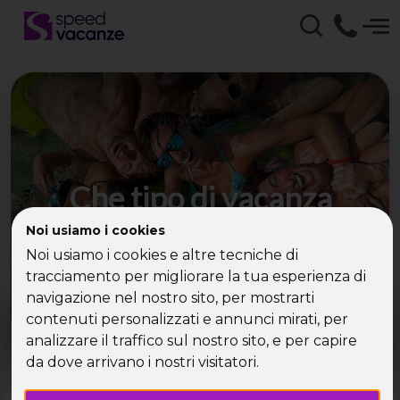
Che tipo di vacanza
cerchi?
Noi usiamo i cookies
Noi usiamo i cookies e altre tecniche di
Scegli la tua destinazione tra le diverse proposte
tracciamento per migliorare la tua esperienza di
di Speed Vacanze®
navigazione nel nostro sito, per mostrarti
Dove?
Quando?
contenuti personalizzati e annunci mirati, per
Tutto l'anno
analizzare il traffico sul nostro sito, e per capire
da dove arrivano i nostri visitatori.