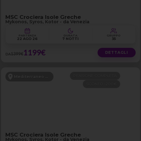
MSC Crociera Isole Greche
Mykonos, Syros, Kotor - da Venezia
PARTENZA
DURATA
GRUPPO
22 AGO 26
7 NOTTI
35
1199€
DETTAGLI
1399€
DA
PENSIONE COMPLETA
Mediterraneo Orientale
SCONTO -200€
MSC Crociera Isole Greche
Mykonos, Syros, Kotor - da Venezia